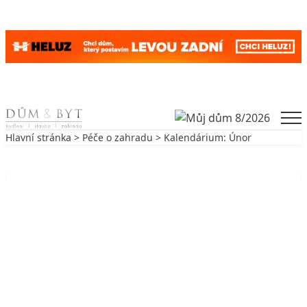
Skip to content
Men
Hlavní stránka
>
Péče o zahradu
> Kalendárium: Únor
Zpět na Péče o zahradu
PÉČE O ZAHRADU
Kalendárium: Únor
2. 2. 2018
2 min. čtení