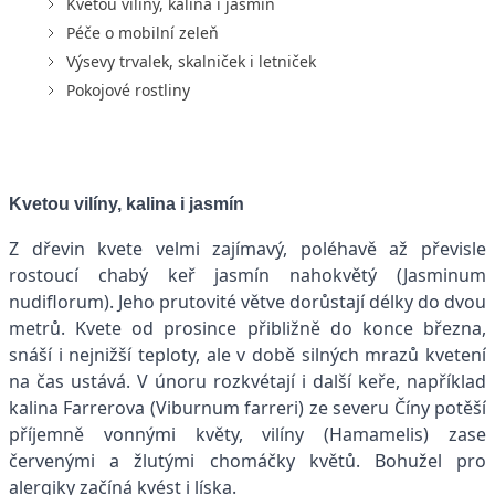
Kvetou vilíny, kalina i jasmín
Péče o mobilní zeleň
Výsevy trvalek, skalniček i letniček
Pokojové rostliny
Kvetou vilíny, kalina i jasmín
Z dřevin kvete velmi zajímavý, poléhavě až převisle
rostoucí chabý keř jasmín nahokvětý (Jasminum
nudiflorum). Jeho prutovité větve dorůstají délky do dvou
metrů. Kvete od prosince přibližně do konce března,
snáší i nejnižší teploty, ale v době silných mrazů kvetení
na čas ustává. V únoru rozkvétají i další keře, například
kalina Farrerova (Viburnum farreri) ze severu Číny potěší
příjemně vonnými květy, vilíny (Hamamelis) zase
červenými a žlutými chomáčky květů. Bohužel pro
alergiky začíná kvést i líska.