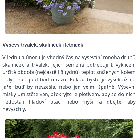
Výsevy trvalek, skalniček i letniček
V lednu a únoru je vhodný čas na vysévání mnoha druhů
skalniček a trvalek. Jejich semena potřebují k vyklíčení
určité období (nejčastěji 8 týdnů) teplot snížených kolem
nuly nebo pod bod mrazu. Pokud byste je vyseli až na
jaře, buď by nevzešla, nebo jen velmi špatně. Výsevní
misky umístěte ven, překryjte je pletivem, aby se do nich
nedostali hladoví ptáci nebo myši, a dbejte, aby
nevyschly.