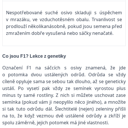
Nespotřebované suché osivo skladuji s úspěchem
v mrazáku, ve vzduchotěsném obalu. ­Trvanlivost se
prodlouží několikanásobně, pokud jsou semena před
zmražením dobře vysušená nebo sáčky nenačaté.
Co jsou F1? Lekce z genetiky
Označení F1 na sáčcích s osivy znamená, že jde
o potomka dvou ustálených odrůd. Odrůda se vždy
cíleně opyluje sama se sebou tak dlouho, až se geneticky
ustálí. Po vysetí pak vždy ze semínek vyrostou plus
minus ty samé rostliny. Z nich si můžete uschovat zase
semínka (pokud vám ji neopylilo něco jiného), a množíte
si tak tuto odrůdu dál. Šlechtitelé (nejen) zeleniny přišli
na to, že když vezmou dvě ustálené odrůdy a zkříží je
spolu záměrně, jejich potomek má jiné vlastnosti.