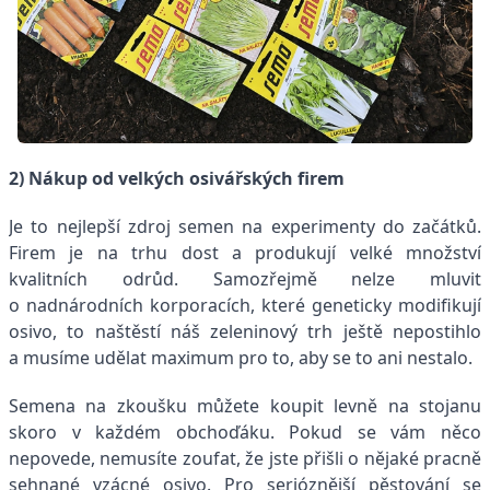
2) Nákup od velkých osivářských firem
Je to nejlepší zdroj semen na experimenty do začátků.
Firem je na trhu dost a produkují velké množství
kvalitních odrůd. Samozřejmě nelze mluvit
o nadnárodních korporacích, které geneticky modifikují
osivo, to naštěstí náš zeleninový trh ještě nepostihlo
a musíme udělat maximum pro to, aby se to ani nestalo.
Semena na zkoušku můžete koupit levně na stojanu
skoro v každém obchoďáku. Pokud se vám něco
nepovede, nemusíte zoufat, že jste přišli o nějaké pracně
sehnané vzácné osivo. Pro serióznější pěstování se