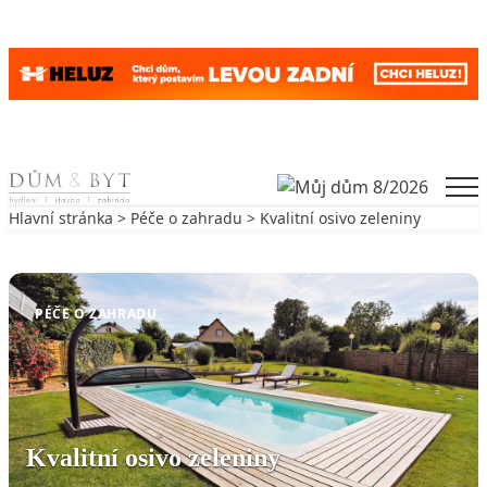
Skip to content
Men
Hlavní stránka
>
Péče o zahradu
> Kvalitní osivo zeleniny
Zpět na Péče o zahradu
PÉČE O ZAHRADU
Kvalitní osivo zeleniny