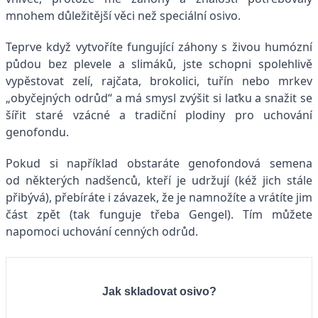
mnohem důležitější věci než speciální osivo.
Teprve když vytvoříte fungující záhony s živou humózní
půdou bez plevele a slimáků, jste schopni spolehlivě
vypěstovat zelí, rajčata, brokolici, tuřín nebo mrkev
„obyčejných odrůd“ a má smysl zvýšit si laťku a snažit se
šířit staré vzácné a tradiční plodiny pro uchování
genofondu.
Pokud si například obstaráte genofondová semena
od některých nadšenců, kteří je udržují (kéž jich stále
přibývá), přebíráte i závazek, že je namnožíte a vrátíte jim
část zpět (tak funguje třeba Gengel). Tím můžete
napomoci uchování cenných odrůd.
Jak skladovat osivo?