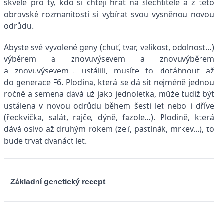
skvělé pro ty, kdo si chtějí hrát na šlechtitele a z této
obrovské rozmanitosti si vybírat svou vysněnou novou
odrůdu.
Abyste své vyvolené geny (chuť, tvar, velikost, odolnost…)
výběrem a znovuvýsevem a znovuvýběrem
a znovuvýsevem… ustálili, musíte to dotáhnout až
do generace F6. Plodina, která se dá sít nejméně jednou
ročně a semena dává už jako jednoletka, může tudíž být
ustálena v novou odrůdu během šesti let nebo i dříve
(ředkvička, salát, rajče, dýně, fazole…). Plodině, která
dává osivo až druhým rokem (zelí, pastinák, mrkev…), to
bude trvat dvanáct let.
Základní genetický recept