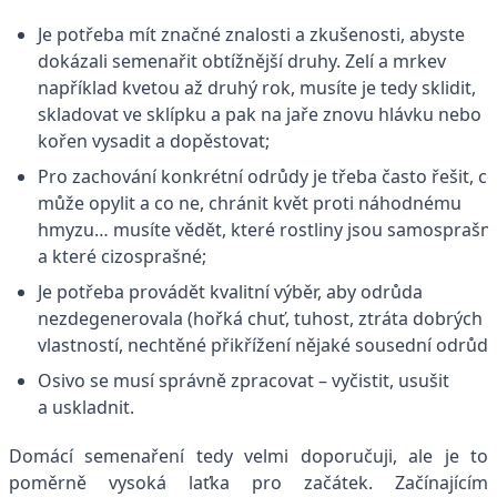
Je potřeba mít značné znalosti a zkušenosti, abyste
dokázali semenařit obtížnější druhy. Zelí a mrkev
například kvetou až druhý rok, musíte je tedy sklidit,
skladovat ve sklípku a pak na jaře znovu hlávku nebo
kořen vysadit a dopěstovat;
Pro zachování konkrétní odrůdy je třeba často řešit, co 
může opylit a co ne, chránit květ proti náhodnému
hmyzu… musíte vědět, které rostliny jsou samosprašn
a které cizosprašné;
Je potřeba provádět kvalitní výběr, aby odrůda
nezdegenerovala (hořká chuť, tuhost, ztráta dobrých
vlastností, nechtěné přikřížení nějaké sousední odrůdy
Osivo se musí správně zpracovat – vyčistit, usušit
a uskladnit.
Domácí semenaření tedy velmi doporučuji, ale je to
poměrně vysoká laťka pro začátek. Začínajícím