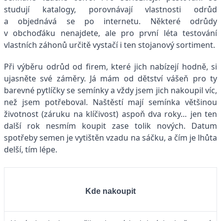
studují katalogy, porovnávají vlastnosti odrůd
a objednává se po internetu. Některé odrůdy
v obchoďáku nenajdete, ale pro první léta testování
vlastních záhonů určitě vystačí i ten stojanový sortiment.
Při výběru odrůd od firem, které jich nabízejí hodně, si
ujasněte své záměry. Já mám od dětství vášeň pro ty
barevné pytlíčky se semínky a vždy jsem jich nakoupil víc,
než jsem potřeboval. Naštěstí mají semínka většinou
životnost (záruku na klíčivost) aspoň dva roky… jen ten
další rok nesmím koupit zase tolik nových. Datum
spotřeby semen je vytištěn vzadu na sáčku, a čím je lhůta
delší, tím lépe.
Kde nakoupit