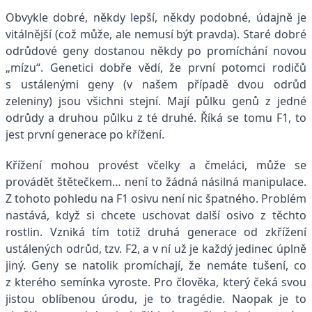
Obvykle dobré, někdy lepší, někdy podobné, údajně je
vitálnější (což může, ale nemusí být pravda). Staré dobré
odrůdové geny dostanou někdy po promíchání novou
„mízu“. Genetici dobře vědí, že první potomci rodičů
s ustálenými geny (v našem případě dvou odrůd
zeleniny) jsou všichni stejní. Mají půlku genů z jedné
odrůdy a druhou půlku z té druhé. Říká se tomu F1, to
jest první generace po křížení.
Křížení mohou provést včelky a čmeláci, může se
provádět štětečkem… není to žádná násilná manipulace.
Z tohoto pohledu na F1 osivu není nic špatného. Problém
nastává, když si chcete uschovat další osivo z těchto
rostlin. Vzniká tím totiž druhá generace od zkřížení
ustálených odrůd, tzv. F2, a v ní už je každý jedinec úplně
jiný. Geny se natolik promíchají, že nemáte tušení, co
z kterého semínka vyroste. Pro člověka, který čeká svou
jistou oblíbenou úrodu, je to tragédie. Naopak je to