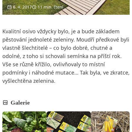
6. 4. 2017
11 min. čtení
Kvalitní osivo vždycky bylo, je a bude základem
pěstování jednoleté zeleniny. Moudří předkové byli
vlastně šlechtitelé – co bylo dobré, chutné a
odolné, z toho si schovali semínka na příští rok.
Vše se různě křížilo, ovlivňovaly to místní
podmínky i náhodné mutace… Tak byla, ve zkratce,
vyšlechtěna zelenina.
Galerie