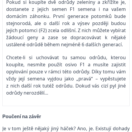
Pokud si koupíte dvě odrůdy zeleniny a zkřížíte je,
dostanete z jejich semen F1 semena i na vašem
domácím záhonku. První generace potomků bude
stejnorodá, ale o další rok a výsev později budou
jejich potomci (F2) zcela odlišní. Z nich můžete vybírat
žádoucí geny a zase se dopracovávat k nějaké
ustálené odrůdě během nejméně 6 dalších generací.
Chcete-li si uchovávat tu samou odrůdu, kterou
koupíte, nesmíte použít osivo F1 a musíte zajistit
opylování pouze v rámci této odrůdy. Díky tomu vám
vždy její semena vyjdou jako „pravá“ – vypěstujete
z nich další rok tutéž odrůdu. Dokud vás cizí pyl jiné
odrůdy nerozdělí…
Poučení na závěr
Je v tom ještě nějaký jiný háček? Ano, je. Existují dohady