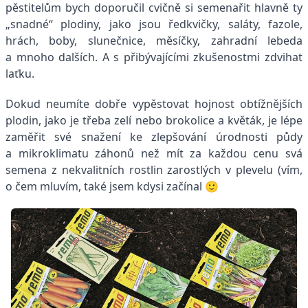
pěstitelům bych doporučil cvičně si semenařit hlavně ty
„snadné“ plodiny, jako jsou ředkvičky, saláty, fazole,
hrách, boby, slunečnice, měsíčky, zahradní lebeda
a mnoho dalších. A s přibývajícími zkušenostmi zdvihat
laťku.
Dokud neumíte dobře vypěstovat hojnost obtížnějších
plodin, jako je třeba zelí nebo brokolice a květák, je lépe
zaměřit své snažení ke zlepšování úrodnosti půdy
a mikroklimatu záhonů než mít za každou cenu svá
semena z nekvalitních rostlin zarostlých v plevelu (vím,
o čem mluvím, také jsem kdysi začínal 🙂