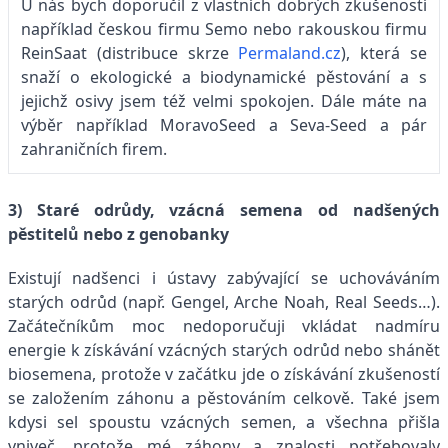
U nás bych doporučil z vlastních dobrých zkušeností
například českou firmu Semo nebo rakouskou firmu
ReinSaat (distribuce skrze
Permaland.cz
), která se
snaží o ekologické a biodynamické pěstování a s
jejichž osivy jsem též velmi spokojen. Dále máte na
výběr například MoravoSeed a Seva-Seed a pár
zahraničních firem.
3) Staré odrůdy, vzácná semena od nadšených
pěstitelů nebo z genobanky
Existují nadšenci i ústavy zabývající se uchováváním
starých odrůd (např. Gengel, Arche Noah, Real Seeds…).
Začátečníkům moc nedoporučuji vkládat nadmíru
energie k získávání vzácných starých odrůd nebo shánět
biosemena, protože v začátku jde o získávání zkušeností
se založením záhonu a pěstováním celkově. Také jsem
kdysi sel spoustu vzácných semen, a všechna přišla
vniveč, protože mé záhony a znalosti potřebovaly