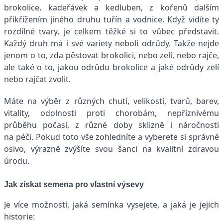
brokolice, kadeřávek a kedluben, z kořenů dalším
přikřížením jiného druhu tuřín a vodnice. Když vidíte ty
rozdílné tvary, je celkem těžké si to vůbec představit.
Každý druh má i své variety neboli odrůdy. Takže nejde
jenom o to, zda pěstovat brokolici, nebo zelí, nebo rajče,
ale také o to, jakou odrůdu brokolice a jaké odrůdy zelí
nebo rajčat zvolit.
Máte na výběr z různých chutí, velikostí, tvarů, barev,
vitality, odolnosti proti chorobám, nepříznivému
průběhu počasí, z různé doby sklizně i náročnosti
na péči. Pokud toto vše zohledníte a vyberete si správné
osivo, výrazně zvýšíte svou šanci na kvalitní zdravou
úrodu.
Jak získat semena pro vlastní výsevy
Je více možností, jaká semínka vysejete, a jaká je jejich
historie: