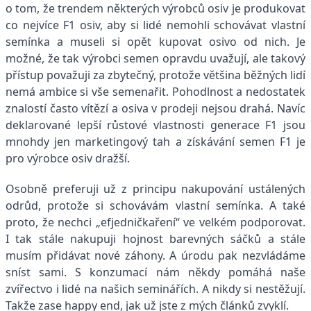
o tom, že trendem některých výrobců osiv je produkovat
co nejvíce F1 osiv, aby si lidé nemohli schovávat vlastní
semínka a museli si opět kupovat osivo od nich. Je
možné, že tak výrobci semen opravdu uvažují, ale takový
přístup považuji za zbytečný, protože většina běžných lidí
nemá ambice si vše semenařit. Pohodlnost a nedostatek
znalostí často vítězí a osiva v prodeji nejsou drahá. Navíc
deklarované lepší růstové vlastnosti generace F1 jsou
mnohdy jen marketingový tah a získávání semen F1 je
pro výrobce osiv dražší.
Osobně preferuji už z principu nakupování ustálených
odrůd, protože si schovávám vlastní semínka. A také
proto, že nechci „efjedničkaření“ ve velkém podporovat.
I tak stále nakupuji hojnost barevných sáčků a stále
musím přidávat nové záhony. A úrodu pak nezvládáme
sníst sami. S konzumací nám někdy pomáhá naše
zvířectvo i lidé na našich seminářích. A nikdy si nestěžují.
Takže zase happy end, jak už jste z mých článků zvyklí.