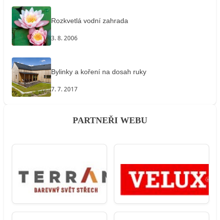
Rozkvetlá vodní zahrada
3. 8. 2006
Bylinky a koření na dosah ruky
7. 7. 2017
PARTNEŘI WEBU