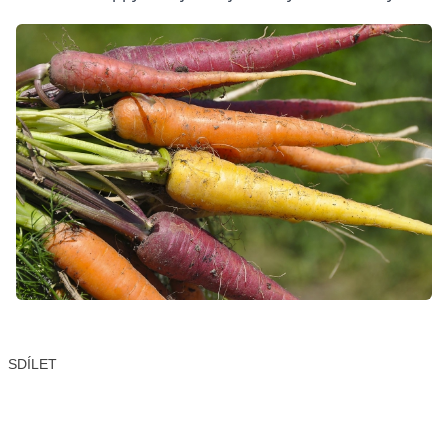
SDÍLET
Facebook
X
LinkedIn
Email