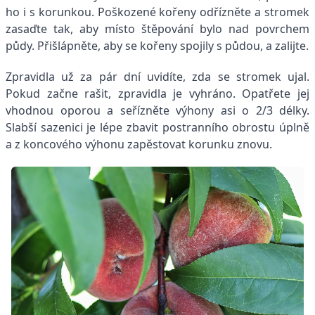
ho i s korunkou. Poškozené kořeny odřízněte a stromek
zasaďte tak, aby místo štěpování bylo nad povrchem
půdy. Přišlápněte, aby se kořeny spojily s půdou, a zalijte.
Zpravidla už za pár dní uvidíte, zda se stromek ujal.
Pokud začne rašit, zpravidla je vyhráno. Opatřete jej
vhodnou oporou a seřízněte výhony asi o 2/3 délky.
Slabší sazenici je lépe zbavit postranního obrostu úplně
a z koncového výhonu zapěstovat korunku znovu.