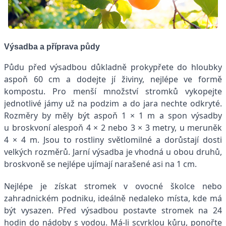
Výsadba a příprava půdy
Půdu před výsadbou důkladně prokypřete do hloubky
aspoň 60 cm a dodejte jí živiny, nejlépe ve formě
kompostu. Pro menší množství stromků vykopejte
jednotlivé jámy už na podzim a do jara nechte odkryté.
Rozměry by měly být aspoň 1 × 1 m a spon výsadby
u broskvoní alespoň 4 × 2 nebo 3 × 3 metry, u meruněk
4 × 4 m. Jsou to rostliny světlomilné a dorůstají dosti
velkých rozměrů. Jarní výsadba je vhodná u obou druhů,
broskvoně se nejlépe ujímají narašené asi na 1 cm.
Nejlépe je získat stromek v ovocné školce nebo
zahradnickém podniku, ideálně nedaleko místa, kde má
být vysazen. Před výsadbou postavte stromek na 24
hodin do nádoby s vodou. Má-li scvrklou kůru, ponořte