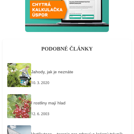
PODOBNÉ ČLÁNKY
Jahody, jak je neznáte
10. 3. 2020
I rostliny mají hlad
12. 6. 2003
Vertikutace – terapie pro zdravý a krásný trávník