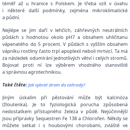
téměř až u hranice s Polskem. Je třeba vzít v úvahu
i některé další podmínky, zejména mikroklimatické
a půdní.
Nejlépe se jim daří v lehčích, záhřevných neutrálních
půdách s hodnotou okolo pH7 a obsahem uhličitanu
vápenatého do 5 procent. V půdách s vyšším obsahem
vápníku rostliny často trpí apoplexií neboli mrtvicí. Ta má
za následek odumírání jednotlivých větví i celých stromů.
Bojovat proti ní lze výběrem vhodného stanoviště
a správnou agrotechnikou.
Také čtěte:
Jak vybrat strom do zahrady?
Jiným úskalím při pěstování může být kalcinóza
(žloutenka). Je to fyziologická porucha způsobená
nedostatkem přístupného železa v půdě. Nejúčinnější
jsou přípravky Sequestren Fe 138 a Chlorofen. Někdy se
můžete setkat i s houbovými chorobami, zvláště ve