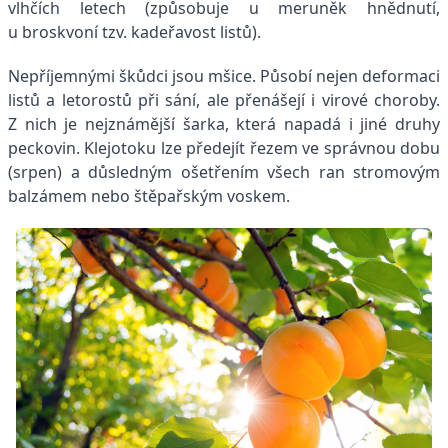
vlhčích letech (způsobuje u meruněk hnědnutí,
u broskvoní tzv. kadeřavost listů).
Nepříjemnými škůdci jsou mšice. Působí nejen deformaci
listů a letorostů při sání, ale přenášejí i virové choroby.
Z nich je nejznámější šarka, která napadá i jiné druhy
peckovin. Klejotoku lze předejít řezem ve správnou dobu
(srpen) a důsledným ošetřením všech ran stromovým
balzámem nebo štěpařským voskem.