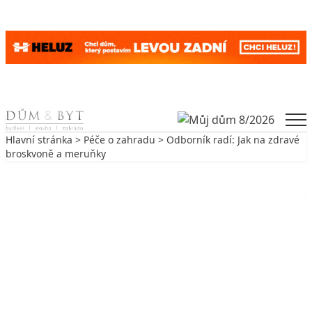
Skip to content
Men
Hlavní stránka
>
Péče o zahradu
> Odborník radí: Jak na zdravé
broskvoně a meruňky
Zpět na Péče o zahradu
PÉČE O ZAHRADU
Odborník radí: Jak na zdravé
broskvoně a meruňky
7. 7. 2020
5 min. čtení