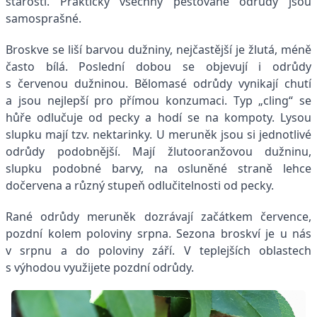
starosti. Prakticky všechny pěstované odrůdy jsou
samosprašné.
Broskve se liší barvou dužniny, nejčastější je žlutá, méně
často bílá. Poslední dobou se objevují i odrůdy
s červenou dužninou. Bělomasé odrůdy vynikají chutí
a jsou nejlepší pro přímou konzumaci. Typ „cling“ se
hůře odlučuje od pecky a hodí se na kompoty. Lysou
slupku mají tzv. nektarinky. U meruněk jsou si jednotlivé
odrůdy podobnější. Mají žlutooranžovou dužninu,
slupku podobné barvy, na osluněné straně lehce
dočervena a různý stupeň odlučitelnosti od pecky.
Rané odrůdy meruněk dozrávají začátkem července,
pozdní kolem poloviny srpna. Sezona broskví je u nás
v srpnu a do poloviny září. V teplejších oblastech
s výhodou využijete pozdní odrůdy.