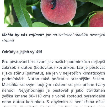
Mohlo by vás zajímat:
Jak na zmlazení starších ovocných
stromů
Odrůdy a jejich využití
Pro pěstování broskvoní je v našich podmínkách nejlepší
zákrsek s dutou (kotlovitou) korunkou. Lze je pěstovat
i jako stěnu (palmetu), ale jen v nejlepších klimatických
podmínkách. Nutno také počítat s pracnějším řezem.
Meruňka se svým bujným růstem se pro přísné tvary
nehodí. Nejvýhodnější je pěstovat ji jako čtvrtkmen
(výška kmene 90–110 cm) s volně rostoucí pyramidální
nebo dutou korunkou. S opylením si není třeba dělat