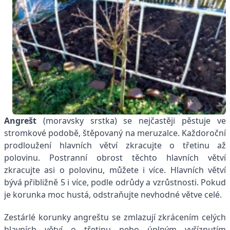
Angrešt
(moravsky srstka) se nejčastěji pěstuje ve
stromkové podobě, štěpovaný na meruzalce. Každoroční
prodloužení hlavních větví zkracujte o třetinu až
polovinu. Postranní obrost těchto hlavních větví
zkracujte asi o polovinu, můžete i více. Hlavních větví
bývá přibližně 5 i více, podle odrůdy a vzrůstnosti. Pokud
je korunka moc hustá, odstraňujte nevhodné větve celé.
Zestárlé korunky angreštu se zmlazují zkrácením celých
hlavních větví o třetinu nebo úplným vyříznutím