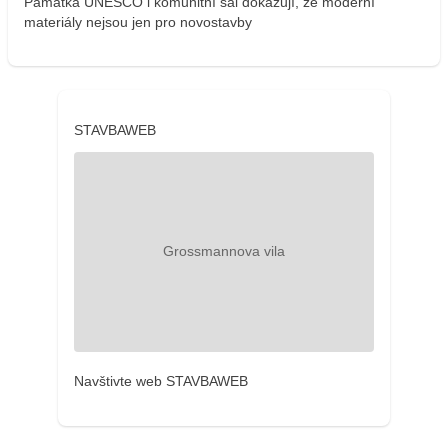
Památka UNESCO i komunitní sál dokazují, že moderní
materiály nejsou jen pro novostavby
STAVBAWEB
Navštivte web STAVBAWEB