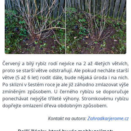
Červený a bílý rybíz rodí nejvíce na 2 až 4letých větvích,
proto se starší větve odstraňují. Ale pokud necháte starší
větve (5 až 6 let) rodit dále, bude nějaká úroda i na nich.
Po sklizni v šestém roce je ale již záhodno zmlazovat výše
zmíněným způsobem. U černého rybízu se doporučuje
ponechávat nejvýše tříleté výhony. Stromkovému rybízu
dopřejte omlazení dřeva obdobným způsobem.
Kontakt na autora:
Zahradkarjerome.cz