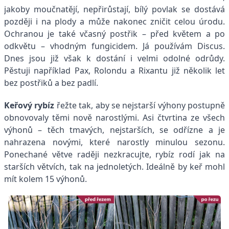
jakoby moučnatějí, nepřirůstají, bílý povlak se dostává
později i na plody a může nakonec zničit celou úrodu.
Ochranou je také včasný postřik – před květem a po
odkvětu – vhodným fungicidem. Já používám Discus.
Dnes jsou již však k dostání i velmi odolné odrůdy.
Pěstuji například Pax, Rolondu a Rixantu již několik let
bez postřiků a bez padlí.
Keřový rybíz
řežte tak, aby se nejstarší výhony postupně
obnovovaly těmi nově narostlými. Asi čtvrtina ze všech
výhonů – těch tmavých, nejstarších, se odřízne a je
nahrazena novými, které narostly minulou sezonu.
Ponechané větve raději nezkracujte, rybíz rodí jak na
starších větvích, tak na jednoletých. Ideálně by keř mohl
mít kolem 15 výhonů.