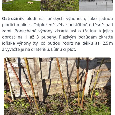
Ostružiník
plodí na loňských výhonech, jako jednou
plodící maliník. Odplozené větve odstřihněte těsně nad
zemí. Ponechané výhony zkraťte asi o třetinu a jejich
obrost na 1 až 3 pupeny. Plazivým odrůdám zkraťte
loňské výhony (ty, co budou rodit) na délku asi 2,5 m
a vyvažte je na drátěnku, kůlnu či plot.