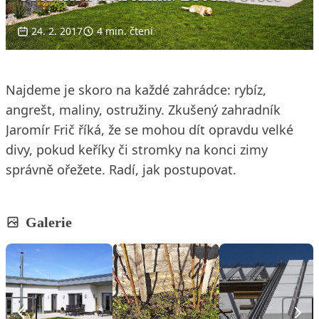
24. 2. 2017
4 min. čtení
Najdeme je skoro na každé zahrádce: rybíz,
angrešt, maliny, ostružiny. Zkušený zahradník
Jaromír Frič říká, že se mohou dít opravdu velké
divy, pokud keříky či stromky na konci zimy
správně ořežete. Radí, jak postupovat.
Galerie