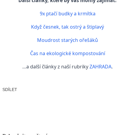
Další články, které by vás mohly zajímat:
9x ptačí budky a krmítka
Když česnek, tak ostrý a štiplavý
Moudrost starých ořešáků
Čas na ekologické kompostování
…a další články z naší rubriky
ZAHRADA
.
SDÍLET
Facebook
X
LinkedIn
Email