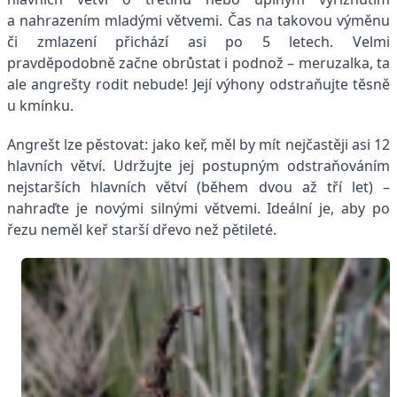
a nahrazením mladými větvemi. Čas na takovou výměnu
či zmlazení přichází asi po 5 letech. Velmi
pravděpodobně začne obrůstat i podnož – meruzalka, ta
ale angrešty rodit nebude! Její výhony odstraňujte těsně
u kmínku.
Angrešt lze pěstovat: jako keř, měl by mít nejčastěji asi 12
hlavních větví. Udržujte jej postupným odstraňováním
nejstarších ­hlavních větví (během dvou až tří let) –
nahraďte je novými silnými větvemi. Ideální je, aby po
řezu neměl keř starší dřevo než ­pětileté.