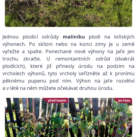
Jednou plodící odrůdy
maliníku
plodí na loňských
výhonech. Po sklizni nebo na konci zimy je u země
vyřežte a spalte. Ponechané nové výhony na jaře jen
trochu zkraťte. U remontantních odrůd (dvakrát
plodících), které již přinesly úrodu na podzim na
vrcholech výhonů, tyto vrcholy seřízněte až k prvnímu
pěknému pupenu pod ním. Výhon na jaře rozvětví
a v létě na něm můžete očekávat druhou úrodu.