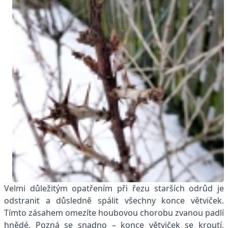
Velmi důležitým opatřením při řezu starších odrůd je
odstranit a důsledně spálit všechny konce větviček.
Tímto zásahem omezíte houbovou chorobu zvanou padlí
hnědé. Pozná se snadno – konce větviček se kroutí,