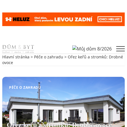
Skip to content
Men
Hlavní stránka
>
Péče o zahradu
> Ořez keřů a stromků: Drobné
ovoce
Zpět na Péče o zahradu
PÉČE O ZAHRADU
Ořez keřů a stromků: Drobné ovoce