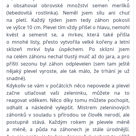
a obsahoval obrovské množství semen merlíků
(lebedovitá rostlinka). Neměl jsem sílu ani chuť
na pletí. Každý týden jsem tedy záhon pokosil
ve výšce 10 cm. Plevel tím vždy přišel o hlavu, nemohl
kvést a semenit se, a mrkev, která také přišla
o mnohé listy, přesto vytvořila velké kořeny a letní
sklizeň mrkví byla úspěchem. Po sklizni jsem
na celém záhonu nechal tlustý mulč až do jara, a pro
příští sezonu byl záhon odplevelen (sem tam ještě
nějaký plevel vyroste, ale tak málo, že trhání je už
snadné).
Kdykoliv se vám v počátcích něco nepovede a plevel
začne utlačovat vaši zeleninku, můžete na to
reagovat vděkem. Něco díky tomu můžete pochopit,
odhalit a následně vylepšit. Mistrem zeleninových
záhonků v souladu s přírodou se člověk nerodí, ale
postupně stává. Každým rokem je plevele méně
a méně, a půda na záhonech je stále úrodnější.