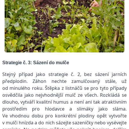
Strategie č. 3: Sázení do mulče
Stejný případ jako strategie č. 2, bez sázení jarních
předplodin. Záhon nechte zamulčovaný stále, už
od minulého roku. Štěpka z listnáčů se pro tyto případy
osvědčila jako nejvhodnější mulč ze všech. Rozkládá se
dlouho, vytváří kvalitní humus a není ani tak atraktivním
prostředím pro hlodavce a slimáky jako sláma.
Ve vhodnou dobu pro konkrétní plodiny opět vytvořte
v mulči hnízda a do nich sázejte sazeničky nebo vysévejte