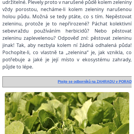
udržitelné. Plevely proto v narušené půdě kolem zeleniny
vždy porostou, necháme-li kolem zeleniny narušenou
holou půdu. Možná se tedy ptáte, co s tím. Nepěstovat
zeleninu, protože je to nepřirozené? Páchat kolektivní
sebevraždu používáním herbicidů? Nebo pěstovat
zeleninu zaplevelenou? Odpověď zní: pěstovat zeleninu
jinak! Tak, aby nezbyla kolem ní žádná odhalená půda!
Pochopíte-li, co vlastně ta „zelenina“ je, jak vznikla, co
potřebuje a jaké je její místo v ekosystému zahrady,
půjde to lépe.
Ptejte se odborníků na ZAHRADU v PORAD