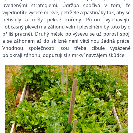
uvedenými strategiemi. Údržba spočívá v tom, že
vyjednotíte vyseté mrkve, petržele a pastináky tak, aby se
netísnily a měly pěkné kořeny. Přitom vytrhávejte
i občasný plevel (na záhonu velmi plevelném by toto bylo
příliš pracné). Druhý měsíc po výsevu se už porost spojí
a se záhonem až do sklizně není většinou žádná práce.
Vhodnou společností jsou třeba cibule vysázené
po okraji záhonu, odpuzují si s mrkví navzájem škůdce.