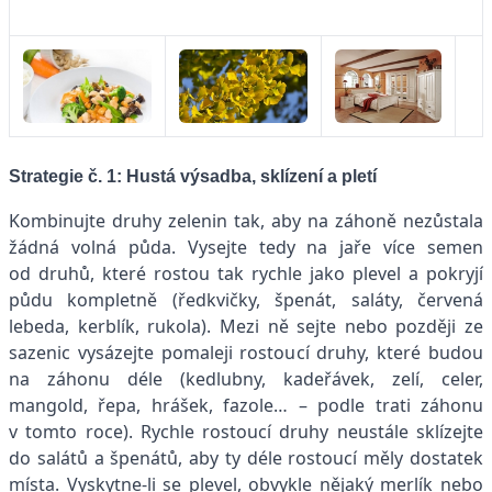
Strategie č. 1: Hustá výsadba, sklízení a pletí
Kombinujte druhy zelenin tak, aby na záhoně nezůstala
žádná volná půda. Vysejte tedy na jaře více semen
od druhů, které rostou tak rychle jako plevel a pokryjí
půdu kompletně (ředkvičky, špenát, saláty, červená
lebeda, kerblík, rukola). Mezi ně sejte nebo později ze
sazenic vysázejte pomaleji rostoucí druhy, které budou
na záhonu déle (kedlubny, kadeřávek, zelí, celer,
mangold, řepa, hrášek, fazole… – podle trati záhonu
v tomto roce). Rychle rostoucí druhy neustále sklízejte
do salátů a špenátů, aby ty déle rostoucí měly dostatek
místa. Vyskytne-li se plevel, obvykle nějaký merlík nebo