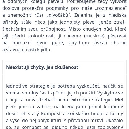
a odolných kolegů plevelů. Potřebujeme tedy vytvořit
doslova protekční podmínky pro naše „rozmazlence“
a znemožnit růst „divočáků“. Zelenina je z hlediska
přírody stále něco jako jednoletý plevel, jenže ztratil
šlechtěním svou průbojnost. Místo chudých půd, které
její předci kolonizovali, ji chceme (musíme) pěstovat
na humózní živné půdě, abychom získali chutné
a šťavnaté části k jídlu.
Neexistují chyby, jen zkušenosti
Jednotlivé strategie je potřeba vyzkoušet, naučit se
vnímat vhodný čas i způsob jejich použití. Vyskytne se
i nějaká nová, třeba trochu extrémní strategie. Měl
jsem jednou záhon, na který jsem přidal koupený
deset let starý kompost z koňského hnoje z farmy
a vysel do něj polykulturu s převahou mrkví. Ukázalo
se, že kompost asi dlouho někde ležel zaplevelený