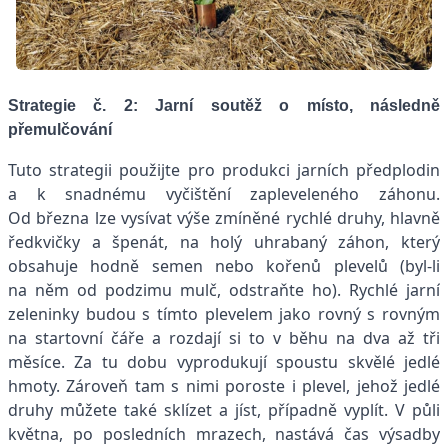
Strategie č. 2: Jarní soutěž o místo, následně
přemulčování
Tuto strategii použijte pro produkci jarních předplodin
a k snadnému vyčištění zapleveleného záhonu.
Od března lze vysívat výše zmíněné rychlé druhy, hlavně
ředkvičky a špenát, na holý uhrabaný záhon, který
obsahuje hodně semen nebo kořenů plevelů (byl-li
na něm od podzimu mulč, odstraňte ho). Rychlé jarní
zeleninky budou s tímto plevelem jako rovný s rovným
na startovní čáře a rozdají si to v běhu na dva až tři
měsíce. Za tu dobu vyprodukují spoustu skvělé jedlé
hmoty. Zároveň tam s nimi poroste i plevel, jehož jedlé
druhy můžete také sklízet a jíst, případně vyplít. V půli
května, po posledních mrazech, nastává čas výsadby