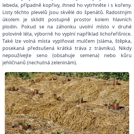
lebeda, případně kopřivy, ihned ho vytrhněte i s kořeny.
Listy těchto plevelů jsou skvělé do špenátů. Radostným
úkolem je sklidit postupně prostor kolem hlavních
plodin. Pokud se na záhonku uvolní místo v druhé
polovině léta, výborně ho vyplní například lichořeřišnice.
Také lze volná místa vyplňovat mulčem (sláma, štěpka,
posekaná předsušená krátká tráva z trávníku). Nikdy
nepoužívejte seno (obsahuje semena) nebo kůru
jehličnanů (nechutná zeleninám).