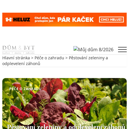
Skip to content
Men
Hlavní stránka
>
Péče o zahradu
> Pěstování zeleniny a
odplevelení záhonů
Zpět na Péče o zahradu
PÉČE O ZAHRADU
Pěstování zeleniny a odplevelení záhonů