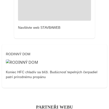
Navštivte web STAVBAWEB
RODINNÝ DOM
Koniec HFC chladív sa blíži. Budúcnosť tepelných čerpadiel
patrí prírodnému propánu
PARTNEŘI WEBU