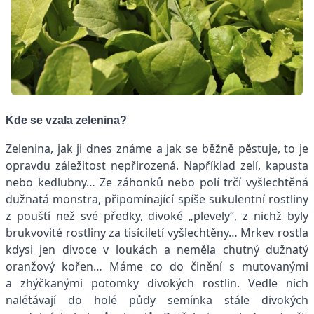
Kde se vzala zelenina?
Zelenina, jak ji dnes známe a jak se běžně pěstuje, to je
opravdu záležitost nepřirozená. Například zelí, kapusta
nebo kedlubny… Ze záhonků nebo polí trčí vyšlechtěná
dužnatá monstra, připomínající spíše sukulentní rostliny
z pouští než své předky, divoké „plevely“, z nichž byly
brukvovité rostliny za tisíciletí vyšlechtěny… Mrkev rostla
kdysi jen divoce v loukách a neměla chutný dužnatý
oranžový kořen… Máme co do činění s mutovanými
a zhýčkanými potomky divokých rostlin. Vedle nich
nalétávají do holé půdy semínka stále divokých