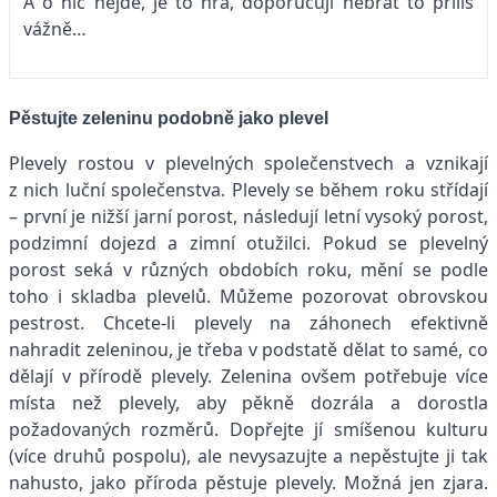
A o nic nejde, je to hra, doporučuji nebrat to příliš
vážně…
Pěstujte zeleninu podobně jako plevel
Plevely rostou v plevelných společenstvech a vznikají
z nich luční společenstva. Plevely se během roku střídají
– první je nižší jarní porost, následují letní vysoký porost,
podzimní dojezd a zimní otužilci. Pokud se plevelný
porost seká v různých obdobích roku, mění se podle
toho i skladba plevelů. Můžeme pozorovat obrovskou
pestrost. Chcete-li plevely na záhonech efektivně
nahradit zeleninou, je třeba v podstatě dělat to samé, co
dělají v přírodě plevely. Zelenina ovšem potřebuje více
místa než plevely, aby pěkně dozrála a dorostla
požadovaných rozměrů. Dopřejte jí smíšenou kulturu
(více druhů pospolu), ale nevysazujte a nepěstujte ji tak
nahusto, jako příroda pěstuje plevely. Možná jen zjara.