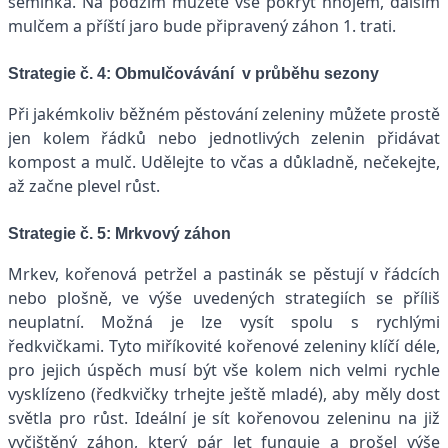
semínka. Na podzim můžete vše pokrýt hnojem, dalším
mulčem a příští jaro bude připravený záhon 1. trati.
Strategie č. 4: Obmulčovávání v průběhu sezony
Při jakémkoliv běžném pěstování zeleniny můžete prostě
jen kolem řádků nebo jednotlivých zelenin přidávat
kompost a mulč. Udělejte to včas a důkladně, nečekejte,
až začne plevel růst.
Strategie č. 5: Mrkvový záhon
Mrkev, kořenová petržel a pastinák se pěstují v řádcích
nebo plošně, ve výše uvedených strategiích se příliš
neuplatní. Možná je lze vysít spolu s rychlými
ředkvičkami. Tyto miříkovité kořenové zeleniny klíčí déle,
pro jejich úspěch musí být vše kolem nich velmi rychle
vysklízeno (ředkvičky trhejte ještě mladé), aby měly dost
světla pro růst. Ideální je sít kořenovou zeleninu na již
vyčištěný záhon, který pár let funguje a prošel výše