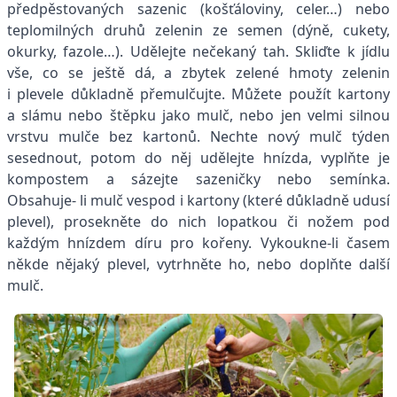
předpěstovaných sazenic (košťáloviny, celer…) nebo
teplomilných druhů zelenin ze semen (dýně, cukety,
okurky, fazole…). Udělejte nečekaný tah. Skliďte k jídlu
vše, co se ještě dá, a zbytek zelené hmoty zelenin
i plevele důkladně přemulčujte. Můžete použít kartony
a slámu nebo štěpku jako mulč, nebo jen velmi silnou
vrstvu mulče bez kartonů. Nechte nový mulč týden
sesednout, potom do něj udělejte hnízda, vyplňte je
kompostem a sázejte sazeničky nebo semínka.
Obsahuje- li mulč vespod i kartony (které důkladně udusí
plevel), prosekněte do nich lopatkou či nožem pod
každým hnízdem díru pro kořeny. Vykoukne-li časem
někde nějaký plevel, vytrhněte ho, nebo doplňte další
mulč.