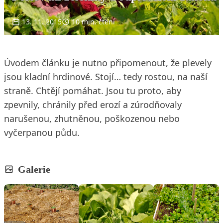
13. 11. 2015
10 min. čtení
Úvodem článku je nutno připomenout, že plevely
jsou kladní hrdinové. Stojí… tedy rostou, na naší
straně. Chtějí pomáhat. Jsou tu proto, aby
zpevnily, chránily před erozí a zúrodňovaly
narušenou, zhutněnou, poškozenou nebo
vyčerpanou půdu.
Galerie