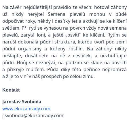
Na závěr nejdůležitější pravidlo ze všech: hotové záhony
už nikdy neryjte! Semena plevelů mohou v půdě
odpočívat roky, někdy i desítky let a aktivují se ke klíčení
světlem. Při rytí se vynesou na povrch vždy nová semena
plevelů, zarytá loni, a ještě „osvítí“ ke klíčení. Rytím se
naruší dokonalá půdní struktura, kterou tvoří pod zemí
půdní organismy a kořeny rostlin. Na záhony nikdy
nešlapte, dosáhnete na ně z cestiček, a nezhutňujte
půdu. Hnůj se nezarývá, na podzim se klade na povrch
a přikryje mulčem. Půda díky této peřince nepromrzá
a žije to v ní v náš prospěch po celou zimu.
Kontakt
Jaroslav Svoboda
www.ekozahrady.com
j.svoboda@ekozahrady.com