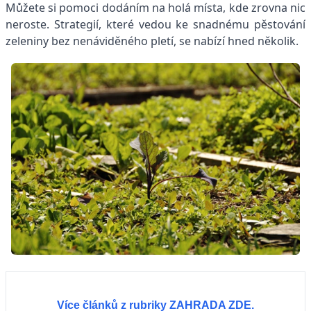
Můžete si pomoci dodáním na holá místa, kde zrovna nic
neroste. Strategií, které vedou ke snadnému pěstování
zeleniny bez nenáviděného pletí, se nabízí hned několik.
Více článků z rubriky ZAHRADA ZDE.