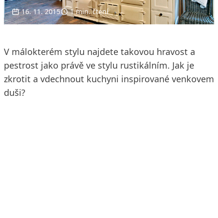
16. 11. 2015
1 min. čtení
V málokterém stylu najdete takovou hravost a
pestrost jako právě ve stylu rustikálním. Jak je
zkrotit a vdechnout kuchyni inspirované venkovem
duši?