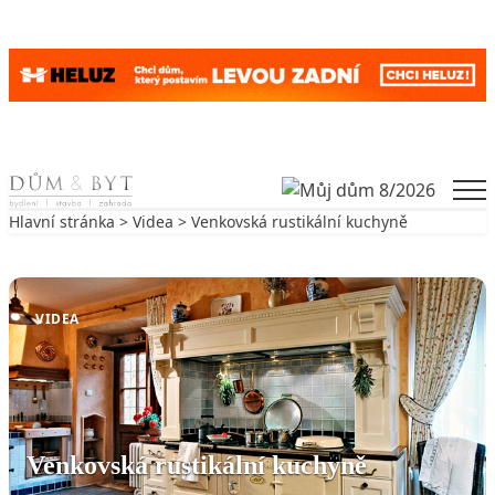
Skip to content
Men
Hlavní stránka
>
Videa
> Venkovská rustikální kuchyně
Zpět na Videa
VIDEA
Venkovská rustikální kuchyně