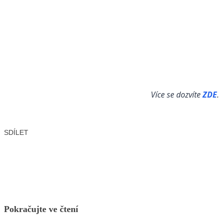
Více se dozvíte
ZDE
.
SDÍLET
Facebook
X
LinkedIn
Email
Pokračujte ve čtení