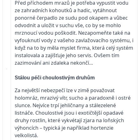
Před příchodem mrazů je potřeba vypustit vodu
ze zahradních kohoutků a hadic, vytáhnout
ponorné čerpadlo ze sudu pod okapem a vůbec
odvodnit a uložit v suchu vše, co by se mohlo
mrznoucí vodou poškodit. Nezapomeňte také na
vyfouknutí vody z vašeho zavlažovacího systému, i
když na to by měla myslet firma, která celý systém
instalovala a zajišťuje jeho servis. Ovšem tím
zazimování ani zdaleka nekončí…
Stálou péči choulostivým druhům
Za největší nebezpečí lze v zimě považovat
holomráz, mrazivý vítr, sucho a paradoxně i ostré
slunce. Nejvíce trpí jehličnany a stálezelené
listnáče. Choulostivé jsou i exotičtější opadavé
druhy rostlin, které vykvétají zjara na loňských
výhoncích – typická je například hortenzie
velkolistá.