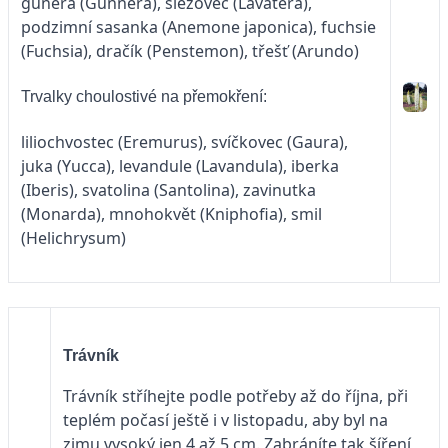
gunera (Gunnera), slézovec (Lavatera),
podzimní sasanka (Anemone japonica), fuchsie
(Fuchsia), dračík (Penstemon), třešť (Arundo)
Trvalky choulostivé na přemokření:
liliochvostec (Eremurus), svíčkovec (Gaura),
juka (Yucca), levandule (Lavandula), iberka
(Iberis), svatolina (Santolina), zavinutka
(Monarda), mnohokvět (Kniphofia), smil
(Helichrysum)
Trávník
Trávník stříhejte podle potřeby až do října, při
teplém počasí ještě i v listopadu, aby byl na
zimu vysoký jen 4 až 5 cm. Zabráníte tak šíření