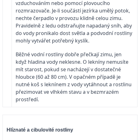
vzduchováním nebo pomocí plovoucího
rozmrazovače. Je-li součástí jezírka umělý potok,
nechte čerpadlo v provozu klidně celou zimu.
Pravidelně z ledu odstraňujte napadaný sníh, aby
do vody pronikalo dost světla a podvodní rostliny
mohly vytvářet potřebný kyslík.
Běžné vodní rostliny dobře přečkají zimu, jen
když hladina vody neklesne. O lekníny nemusíte
mít starost, pokud se nacházejí v dostatečné
hloubce (60 až 80 cm). V opačném případě je
nutné koš s leknínem z vody vytáhnout a rostlinu
přezimovat ve vlhkém stavu a v bezmrazém
prostředí.
Hlíznaté a cibulovité rostliny