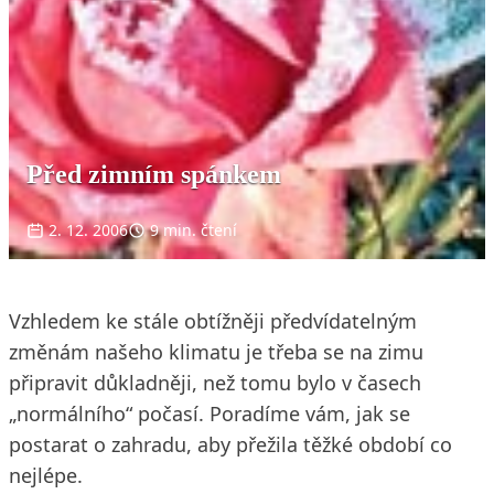
Před zimním spánkem
2. 12. 2006
9 min. čtení
Vzhledem ke stále obtížněji předvídatelným
změnám našeho klimatu je třeba se na zimu
připravit důkladněji, než tomu bylo v časech
„normálního“ počasí. Poradíme vám, jak se
postarat o zahradu, aby přežila těžké období co
nejlépe.