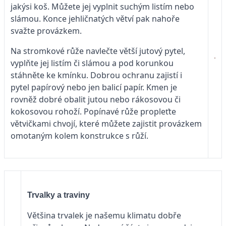
jakýsi koš. Můžete jej vyplnit suchým listím nebo
slámou. Konce jehličnatých větví pak nahoře
svažte provázkem.
Na stromkové růže navlečte větší jutový pytel,
vyplňte jej listím či slámou a pod korunkou
stáhněte ke kmínku. Dobrou ochranu zajistí i
pytel papírový nebo jen balicí papír. Kmen je
rovněž dobré obalit jutou nebo rákosovou či
kokosovou rohoží. Popínavé růže propleťte
větvičkami chvojí, které můžete zajistit provázkem
omotaným kolem konstrukce s růží.
Trvalky a traviny
Většina trvalek je našemu klimatu dobře