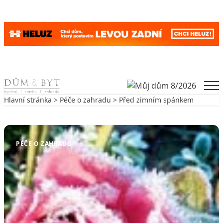
Skip to content
Men
Hlavní stránka
>
Péče o zahradu
> Před zimním spánkem
Zpět na Péče o zahradu
PÉČE O ZAHRADU