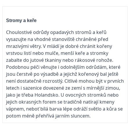
Stromy a keře
Choulostivé odrůdy opadavých stromů a keřů
vysazujte na vhodné stanoviště chráněné před
mrazivými větry. V mládí je dobré chránit kořeny
vrstvou listí nebo mulče, menší keře a stromky
zabalte do jutové tkaniny nebo rákosové rohože.
Podobnou péči věnujte i odolnějším odrůdám, které
jsou čerstvě po výsadbě a jejichž kořenový bal ještě
není dostatečně rozrostlý. Citlivé mohou být v prvních
letech i sazenice dovezené ze zemí s mírnější zimou,
jako je třeba Holandsko. U ovocných stromků nebo
jejich okrasných forem se tradičně natírají kmeny
vápnem, neboť bílá barva lépe odráží světlo a kůra se
potom méně přehřívá jarním sluncem.