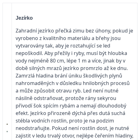
Jezírko
Zahradní jezírko přečká zimu bez úhony, pokud je
vyrobeno z kvalitního materiálu a břehy jsou
vytvarovány tak, aby je roztahující se led
nepoškodil. Aby přežily i ryby, musí být hloubka
vody nejméně 80 cm, lépe 1 m a více, jinak by v
době silných mrazů jezírko promrzlo až ke dnu.
Zamrzlá hladina brání úniku škodlivých plynů
nahromaděných v důsledku hnilobných procesů
a může způsobit otravu ryb. Led není nutné
násilně odstraňovat, protože rány sekyrou
přivodí šok spícím rybám a nemají dlouhodobý
efekt. Jezírko přirozeně dýchá přes dutá suchá
stébla vodních rostlin, proto je na podzim
neodstraňujte. Pokud není rostlin dost, je nutné
zajistit v ledu trvalý otvor, nejlépe čeřením hladiny,