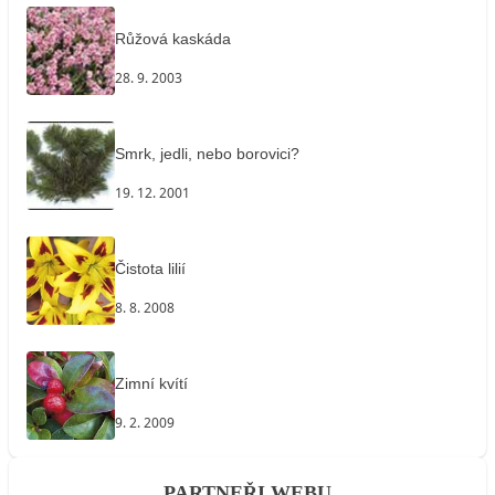
Růžová kaskáda
28. 9. 2003
Smrk, jedli, nebo borovici?
19. 12. 2001
Čistota lilií
8. 8. 2008
Zimní kvítí
9. 2. 2009
PARTNEŘI WEBU