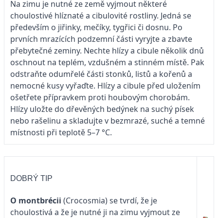
Na zimu je nutné ze země vyjmout některé
choulostivé hlíznaté a cibulovité rostliny. Jedná se
především o jiřinky, mečíky, tygřici či dosnu. Po
prvních mrazících podzemní části vyryjte a zbavte
přebytečné zeminy. Nechte hlízy a cibule několik dnů
oschnout na teplém, vzdušném a stinném místě. Pak
odstraňte odumřelé části stonků, listů a kořenů a
nemocné kusy vyřaďte. Hlízy a cibule před uložením
ošetřete přípravkem proti houbovým chorobám.
Hlízy uložte do dřevěných bedýnek na suchý písek
nebo rašelinu a skladujte v bezmrazé, suché a temné
místnosti při teplotě 5–7 °C.
DOBRÝ TIP
O montbrécii
(Crocosmia) se tvrdí, že je
choulostivá a že je nutné ji na zimu vyjmout ze