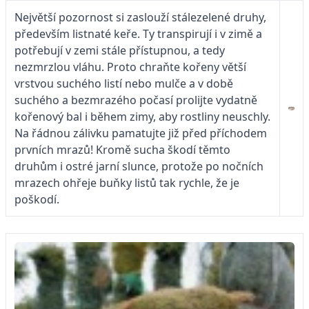
Největší pozornost si zaslouží stálezelené druhy,
především listnaté keře. Ty transpirují i v zimě a
potřebují v zemi stále přístupnou, a tedy
nezmrzlou vláhu. Proto chraňte kořeny větší
vrstvou suchého listí nebo mulče a v době
suchého a bezmrazého počasí prolijte vydatně
kořenový bal i během zimy, aby rostliny neuschly.
Na řádnou zálivku pamatujte již před příchodem
prvních mrazů! Kromě sucha škodí těmto
druhům i ostré jarní slunce, protože po nočních
mrazech ohřeje buňky listů tak rychle, že je
poškodí.