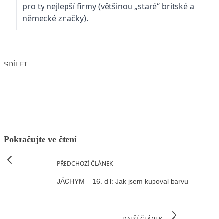
pro ty nejlepší firmy (většinou „staré“ britské a
německé značky).
SDÍLET
Facebook
X
LinkedIn
Email
Pokračujte ve čtení
PŘEDCHOZÍ ČLÁNEK
JÁCHYM – 16. díl: Jak jsem kupoval barvu
DALŠÍ ČLÁNEK