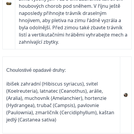
houbových chorob pod sněhem. V říjnu ještě
naposledy přihnojte trávník draselným
hnojivem, aby pletiva na zimu řádně vyzrála a
byla odolnější. Před zimou také zbavte trávník
listí a vertikutačními hráběmi vyhrabejte mech a
zahnívající zbytky.
Choulostivé opadavé druhy:
ibišek zahradní (Hibiscus syriacus), svitel
(Koelreuteria), latnatec (Ceanothus), arálie,
(Aralia), muchovník (Amelanchier), hortenzie
(Hydrangea), trubač (Campsis), pavlovnie
(Paulownia), zmarličník (Cercidiphyllum), kaštan
jedlý (Castanea sativa)