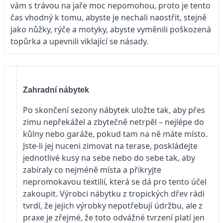
vám s trávou na jaře moc nepomohou, proto je tento
čas vhodný k tomu, abyste je nechali naostřit, stejně
jako nůžky, rýče a motyky, abyste vyměnili poškozená
topůrka a upevnili viklající se násady.
Zahradní nábytek
Po skončení sezony nábytek uložte tak, aby přes
zimu nepřekážel a zbytečně netrpěl – nejlépe do
kůlny nebo garáže, pokud tam na ně máte místo.
Jste-li jej nuceni zimovat na terase, poskládejte
jednotlivé kusy na sebe nebo do sebe tak, aby
zabíraly co nejméně místa a přikryjte
nepromokavou textilií, která se dá pro tento účel
zakoupit. Výrobci nábytku z tropických dřev rádi
tvrdí, že jejich výrobky nepotřebují údržbu, ale z
praxe je zřejmé, že toto odvážné tvrzení platí jen