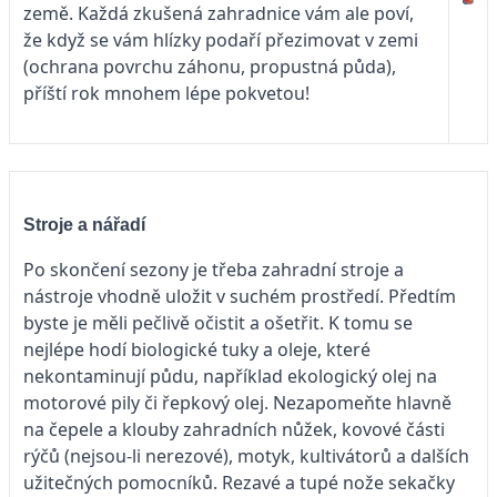
země. Každá zkušená zahradnice vám ale poví,
že když se vám hlízky podaří přezimovat v zemi
(ochrana povrchu záhonu, propustná půda),
příští rok mnohem lépe pokvetou!
Stroje a nářadí
Po skončení sezony je třeba zahradní stroje a
nástroje vhodně uložit v suchém prostředí. Předtím
byste je měli pečlivě očistit a ošetřit. K tomu se
nejlépe hodí biologické tuky a oleje, které
nekontaminují půdu, například ekologický olej na
motorové pily či řepkový olej. Nezapomeňte hlavně
na čepele a klouby zahradních nůžek, kovové části
rýčů (nejsou-li nerezové), motyk, kultivátorů a dalších
užitečných pomocníků. Rezavé a tupé nože sekačky