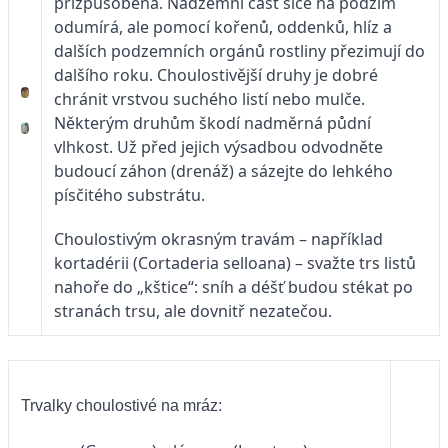
přizpůsobena. Nadzemní část sice na podzim
odumírá, ale pomocí kořenů, oddenků, hlíz a
dalších podzemních orgánů rostliny přezimují do
dalšího roku. Choulostivější druhy je dobré
chránit vrstvou suchého listí nebo mulče.
Některým druhům škodí nadměrná půdní
vlhkost. Už před jejich výsadbou odvodněte
budoucí záhon (drenáž) a sázejte do lehkého
písčitého substrátu.
Choulostivým okrasným travám – například
kortadérii (Cortaderia selloana) – svažte trs listů
nahoře do „kštice“: sníh a déšť budou stékat po
stranách trsu, ale dovnitř nezatečou.
Trvalky choulostivé na mráz: