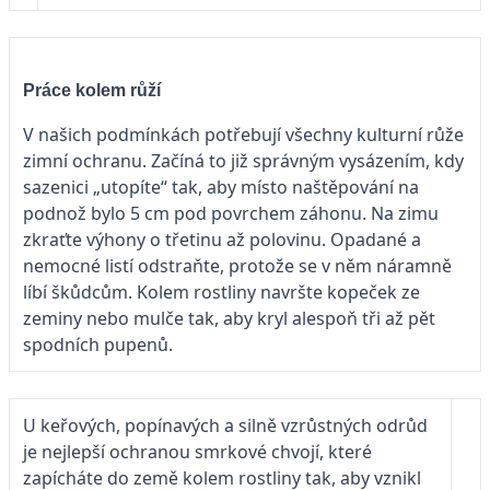
Práce kolem růží
V našich podmínkách potřebují všechny kulturní růže
zimní ochranu. Začíná to již správným vysázením, kdy
sazenici „utopíte“ tak, aby místo naštěpování na
podnož bylo 5 cm pod povrchem záhonu. Na zimu
zkraťte výhony o třetinu až polovinu. Opadané a
nemocné listí odstraňte, protože se v něm náramně
líbí škůdcům. Kolem rostliny navršte kopeček ze
zeminy nebo mulče tak, aby kryl alespoň tři až pět
spodních pupenů.
U keřových, popínavých a silně vzrůstných odrůd
je nejlepší ochranou smrkové chvojí, které
zapícháte do země kolem rostliny tak, aby vznikl