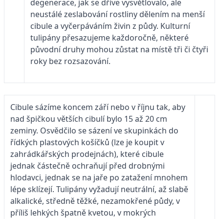
degenerace, jak se dříve vysvětlovalo, ale
neustálé zeslabování rostliny dělením na menší
cibule a vyčerpáváním živin z půdy. Kulturní
tulipány přesazujeme každoročně, některé
původní druhy mohou zůstat na místě tři či čtyři
roky bez rozsazování.
Cibule sázíme koncem září nebo v říjnu tak, aby
nad špičkou větších cibulí bylo 15 až 20 cm
zeminy. Osvědčilo se sázení ve skupinkách do
řídkých plastových košíčků (lze je koupit v
zahrádkářských prodejnách), které cibule
jednak částečně ochraňují před drobnými
hlodavci, jednak se na jaře po zatažení mnohem
lépe sklízejí. Tulipány vyžadují neutrální, až slabě
alkalické, středně těžké, nezamokřené půdy, v
příliš lehkých špatně kvetou, v mokrých