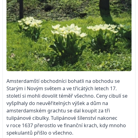
Amsterdamští obchodníci bohatli na obchodu se
Starým i Novým světem a ve třicátých letech 17.
století si mohli dovolit téměř všechno. Ceny cibulí se
vyšplhaly do neuvěřitelných výšek a dům na
amsterdamském grachtu se dal koupit za tři
tulipánové cibulky. Tulipánové šílenství nakonec
v roce 1637 přerostlo ve finanční krach, kdy mnoho
spekulantů přišlo o všechno.