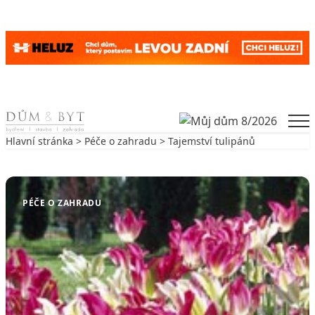
Skip to content
Men
Hlavní stránka
>
Péče o zahradu
> Tajemství tulipánů
Zpět na Péče o zahradu
PÉČE O ZAHRADU