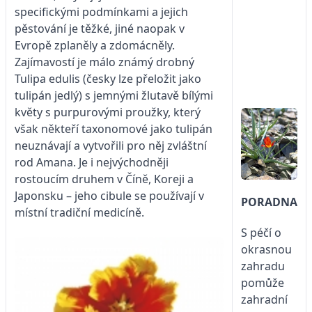
specifickými podmínkami a jejich
pěstování je těžké, jiné naopak v
Evropě zplaněly a zdomácněly.
Zajímavostí je málo známý drobný
Tulipa edulis (česky lze přeložit jako
tulipán jedlý) s jemnými žlutavě bílými
květy s purpurovými proužky, který
však někteří taxonomové jako tulipán
neuznávají a vytvořili pro něj zvláštní
rod Amana. Je i nejvýchodněji
rostoucím druhem v Číně, Koreji a
Japonsku – jeho cibule se používají v
PORADNA
místní tradiční medicíně.
S péčí o
okrasnou
zahradu
pomůže
zahradní