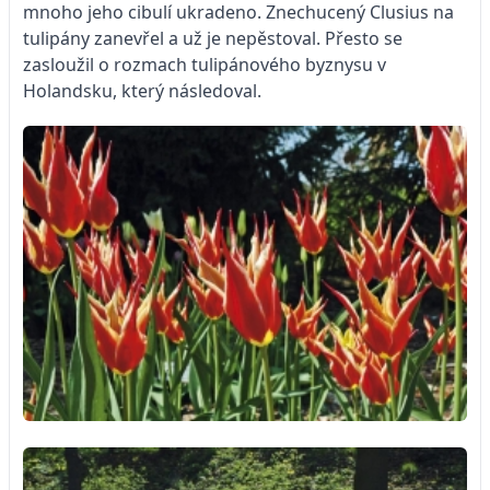
mnoho jeho cibulí ukradeno. Znechucený Clusius na
tulipány zanevřel a už je nepěstoval. Přesto se
zasloužil o rozmach tulipánového byznysu v
Holandsku, který následoval.