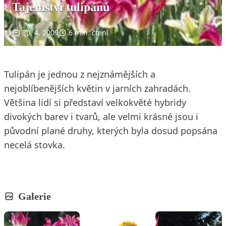
Tajemství tulipánů
30. 4. 2009
6 min. čtení
Tulipán je jednou z nejznámějších a
nejoblíbenějších květin v jarních zahradách.
Většina lidí si představí velkokvěté hybridy
divokých barev i tvarů, ale velmi krásné jsou i
původní plané druhy, kterých byla dosud popsána
necelá stovka.
Galerie