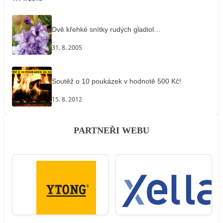
Dvě křehké snítky rudých gladiol…
31. 8. 2005
Soutěž o 10 poukázek v hodnotě 500 Kč!
15. 8. 2012
PARTNEŘI WEBU