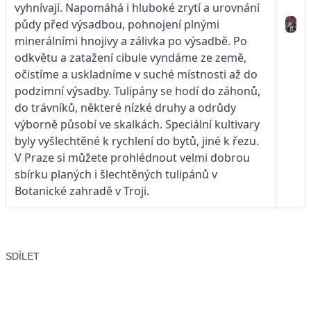
vyhnívají. Napomáhá i hluboké zrytí a urovnání
půdy před výsadbou, pohnojení plnými
minerálními hnojivy a zálivka po výsadbě. Po
odkvětu a zatažení cibule vyndáme ze země,
očistíme a uskladníme v suché místnosti až do
podzimní výsadby. Tulipány se hodí do záhonů,
do trávníků, některé nízké druhy a odrůdy
výborně působí ve skalkách. Speciální kultivary
byly vyšlechtěné k rychlení do bytů, jiné k řezu.
V Praze si můžete prohlédnout velmi dobrou
sbírku planých i šlechtěných tulipánů v
Botanické zahradě v Troji.
SDÍLET
Facebook
X
LinkedIn
Email