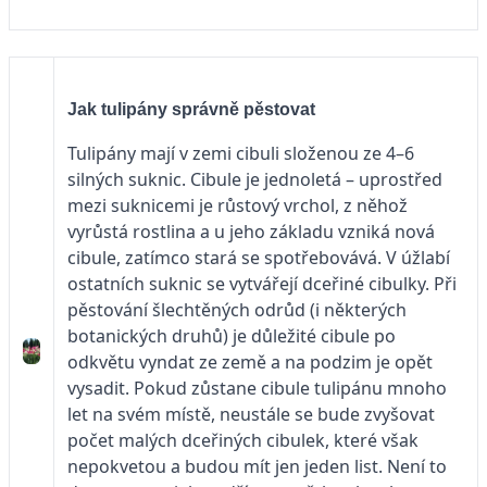
Jak tulipány správně pěstovat
Tulipány mají v zemi cibuli složenou ze 4–6
silných suknic. Cibule je jednoletá – uprostřed
mezi suknicemi je růstový vrchol, z něhož
vyrůstá rostlina a u jeho základu vzniká nová
cibule, zatímco stará se spotřebovává. V úžlabí
ostatních suknic se vytvářejí dceřiné cibulky. Při
pěstování šlechtěných odrůd (i některých
botanických druhů) je důležité cibule po
odkvětu vyndat ze země a na podzim je opět
vysadit. Pokud zůstane cibule tulipánu mnoho
let na svém místě, neustále se bude zvyšovat
počet malých dceřiných cibulek, které však
nepokvetou a budou mít jen jeden list. Není to