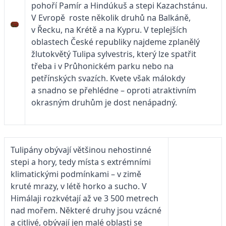
pohoří Pamír a Hindúkuš a stepi Kazachstánu.
V Evropě roste několik druhů na Balkáně,
v Řecku, na Krétě a na Kypru. V teplejších
oblastech České republiky najdeme zplanělý
žlutokvětý Tulipa sylvestris, který lze spatřit
třeba i v Průhonickém parku nebo na
petřínských svazích. Kvete však málokdy
a snadno se přehlédne – oproti atraktivním
okrasným druhům je dost nenápadný.
Tulipány obývají většinou nehostinné
stepi a hory, tedy místa s extrémními
klimatickými podmínkami – v zimě
kruté mrazy, v létě horko a sucho. V
Himálaji rozkvétají až ve 3 500 metrech
nad mořem. Některé druhy jsou vzácné
a citlivé, obývají jen malé oblasti se