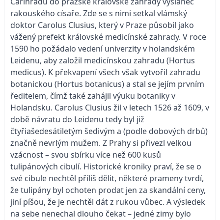
Cařihradu do pražské královské zahrady vyslanec
rakouského císaře. Zde se s nimi setkal vlámský
doktor Carolus Clusius, který v Praze působil jako
vážený prefekt královské medicínské zahrady. V roce
1590 ho požádalo vedení univerzity v holandském
Leidenu, aby založil medicínskou zahradu (Hortus
medicus). K překvapení všech však vytvořil zahradu
botanickou (Hortus botanicus) a stal se jejím prvním
ředitelem, čímž také zahájil výuku botaniky v
Holandsku. Carolus Clusius žil v letech 1526 až 1609, v
době návratu do Leidenu tedy byl již
čtyřiašedesátiletým šedivým a (podle dobových drbů)
značně nevrlým mužem. Z Prahy si přivezl velkou
vzácnost – svou sbírku více než 600 kusů
tulipánových cibulí. Historické kroniky praví, že se o
své cibule nechtěl příliš dělit, některé prameny tvrdí,
že tulipány byl ochoten prodat jen za skandální ceny,
jiní píšou, že je nechtěl dát z rukou vůbec. A výsledek
na sebe nenechal dlouho čekat – jedné zimy bylo