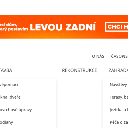
O NÁS
ČASOPIS
TAVBA
REKONSTRUKCE
ZAHRAD
vépomocí
Návštěvy
kna, dveře
Terasy, b
ovrchové úpravy
Jezírka a
odlahy
Péče o z