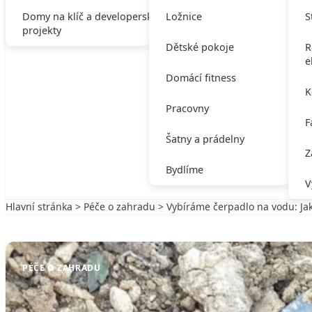
Domy na klíč a developerské
Ložnice
S
projekty
Dětské pokoje
R
e
Domácí fitness
K
Pracovny
F
Šatny a prádelny
Z
Bydlíme
V
Hlavní stránka
>
Péče o zahradu
> Vybíráme čerpadlo na vodu: J
Zpět na Péče o zahradu
PÉČE O ZAHRADU