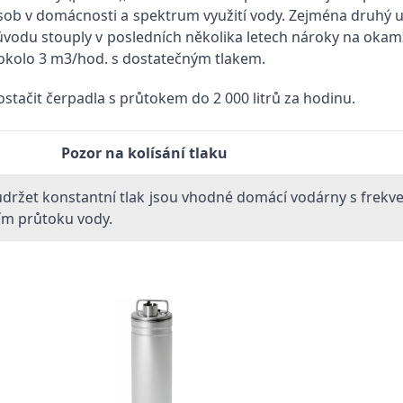
osob v domácnosti a spektrum využití vody. Zejména druhý 
důvodu stouply v posledních několika letech nároky na oka
okolo 3 m3/hod. s dostatečným tlakem.
ostačit čerpadla s průtokem do 2 000 litrů za hodinu.
Pozor na kolísání tlaku
držet konstantní tlak jsou vhodné domácí vodárny s frekve
ním průtoku vody.