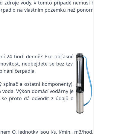
d zdroje vody. v tomto případě nemusí hrát
é čerpadlo na vlastním pozemku než ponorné u
ení 24 hod. denně? Pro občasné
ovitost, neobejdete se bez tzv.
ínání čerpadla.
ý spínač a ostatní komponenty).
á voda. Výkon domácí vodárny je
y se proto dá odvodit z údajů o
nem Q, jednotky jsou l/s, l/min., m3/hod.