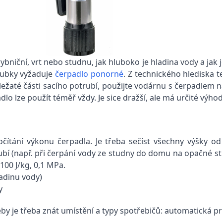
rybniční, vrt nebo studnu, jak hluboko je hladina vody a jak 
oubky vyžaduje
čerpadlo ponorné
. Z technického hlediska 
ležaté části sacího potrubí, použijte vodárnu s čerpadlem
 lze použít téměř vždy. Je sice dražší, ale má určité výhod
očítání výkonu čerpadla. Je třeba sečíst všechny výšky od
ubí (např. při čerpání vody ze studny do domu na opačné s
100 J/kg, 0,1 MPa.
ladinu vody)
y
by je třeba znát umístění a typy spotřebičů: automatická p