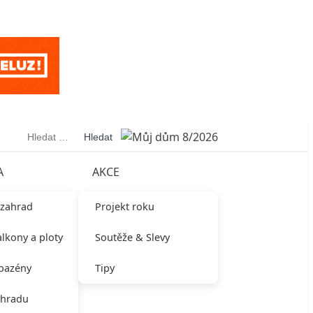
Vyhledávání
A
AKCE
 zahrad
Projekt roku
alkony a ploty
Soutěže & Slevy
 bazény
Tipy
ahradu