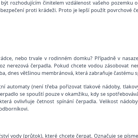
být rozhodujícím činitelem vzdálenost vašeho pozemku o
 zabezpečení proti krádeži. Proto je lepší použít povrchov
hrádce, nebo trvale v rodinném domku? Případně v nasaz
ovoz nerezová čerpadla. Pokud chcete vodou zásobovat nem
ba, dnes většinou membránová, která zabraňuje častému sp
í automaty (není třeba pořizovat tlakové nádoby, tlakov
erpadlo se spouští pouze v okamžiku, kdy se spotřebováv
která ovlivňuje četnost spínání čerpadla. Velikost nádob
 odborníkovi.
ství vody (průtok), které chcete čerpat. Označuje se písme