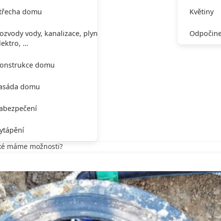
třecha domu
Květiny
ozvody vody, kanalizace, plynu,
Odpočine
lektro, …
onstrukce domu
asáda domu
abezpečení
ytápění
aké máme možnosti?