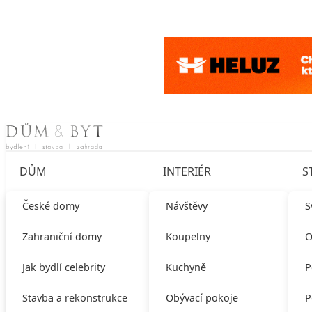
Skip to content
DŮM
INTERIÉR
S
České domy
Návštěvy
S
Zahraniční domy
Koupelny
O
Jak bydlí celebrity
Kuchyně
P
Stavba a rekonstrukce
Obývací pokoje
P