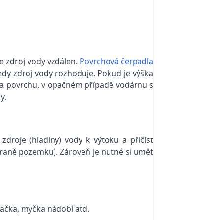
je zdroj vody vzdálen.
Povrchová čerpadla
tedy zdroj vody rozhoduje. Pokud je výška
 na povrchu, v opačném případě vodárnu s
y.
 zdroje (hladiny) vody k výtoku a přičíst
traně pozemku). Zároveň je nutné si umět
račka, myčka nádobí atd.