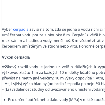
Výběr
čerpadla
závisí na tom, zda se jedná o vodu říční či 
umí čerpat vodu pouze z hloubky 8 m. Čerpání z větší hl
mezi sáním a hladinou vody menší než 8 m včetně ztrát v 
čerpadlem umístěným ve studni nebo vrtu. Ponorné čerpadlo
Výkon čerpadla
Výškový rozdíl vody je jednou z veličin důležitých k vyp
výškovou ztrátu 1 m za každých 10 m délky ležatého potr
převést na metry jiné veličiny: 10 m výšky odpovídá 1 Atm, 
– Hs, Ls(Hs) výška hladiny (od hrdla čerpadla po nejnižší h
– (Ls) vzdálenost studny od uvažovaného umístění vodárn
Pro určení potřebného tlaku vody (MPa) v místě spotře