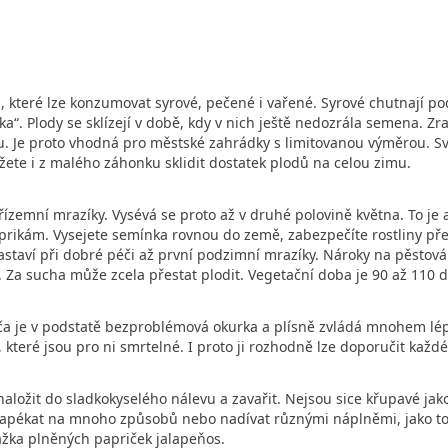
odů, které lze konzumovat syrové, pečené i vařené. Syrové chutnají 
rka“. Plody se sklízejí v době, kdy v nich ještě nedozrála semena. 
u. Je proto vhodná pro městské zahrádky s limitovanou výměrou. Sv
ůžete i z malého záhonku sklidit dostatek plodů na celou zimu.
ízemní mrazíky. Vysévá se proto až v druhé polovině května. To je
prikám. Vysejete semínka rovnou do země, zabezpečíte rostliny pře
zastaví při dobré péči až první podzimní mrazíky. Nároky na pěstov
 Za sucha může zcela přestat plodit. Vegetační doba je 90 až 110 
čokča je v podstatě bezproblémová okurka a plísně zvládá mnohem 
 které jsou pro ni smrtelné. I proto ji rozhodně lze doporučit kaž
naložit do sladkokyselého nálevu a zavařit. Nejsou sice křupavé jak
pékat na mnoho způsobů nebo nadívat různými náplněmi, jako to děl
žka plněných papriček jalapeňos.