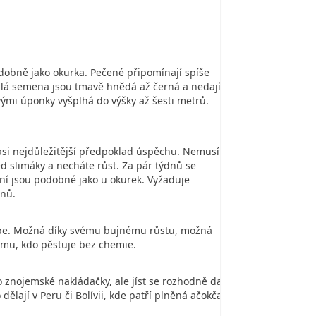
podobně jako okurka. Pečené připomínají spíše
Zralá semena jsou tmavě hnědá až černá a nedají
ými úponky vyšplhá do výšky až šesti metrů.
 asi nejdůležitější předpoklad úspěchu. Nemusíte
d slimáky a necháte růst. Za pár týdnů se
ání jsou podobné jako u okurek. Vyžaduje
dnů.
lépe. Možná díky svému bujnému růstu, možná
dému, kdo pěstuje bez chemie.
o znojemské nakládačky, ale jíst se rozhodně dají.
ají v Peru či Bolívii, kde patří plněná ačokča