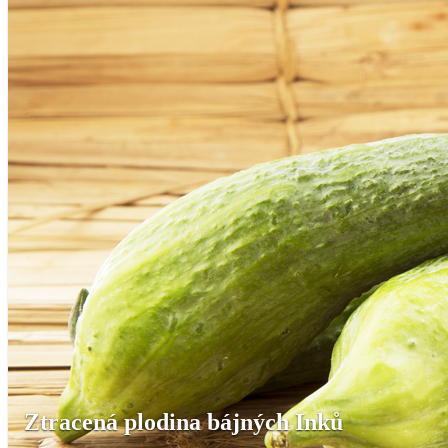
Ztracená plodina bájných Inků