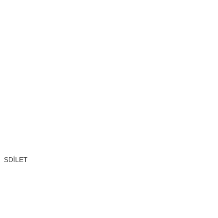
SDÍLET
Facebook
X
LinkedIn
Email