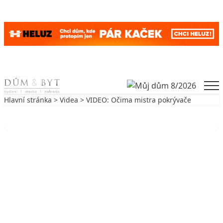
Skip to content
Men
Hlavní stránka
>
Videa
> VIDEO: Očima mistra pokrývače
Zpět na Videa
VIDEA
VIDEO: Očima mistra pokrývače
6. 9. 2016
1 min. čtení