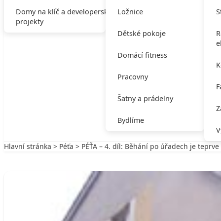
Domy na klíč a developerské
Ložnice
S
projekty
Dětské pokoje
R
e
Domácí fitness
K
Pracovny
F
Šatny a prádelny
Z
Bydlíme
V
Hlavní stránka
>
Péťa
> PÉŤA – 4. díl: Běhání po úřadech je teprve
Zpět na Péťa
PÉŤA