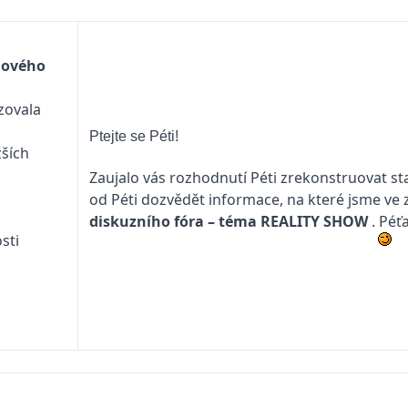
 nového
izovala
Ptejte se Péti!
žších
Zaujalo vás rozhodnutí Péti zrekonstruovat st
od Péti dozvědět informace, na které jsme ve 
diskuzního fóra – téma
REALITY SHOW
. Péť
sti