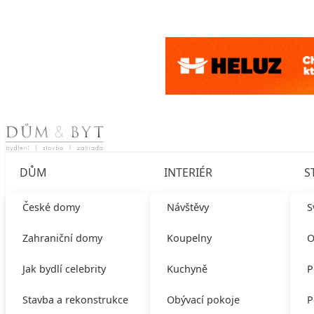
Skip to content
DŮM
INTERIÉR
S
České domy
Návštěvy
S
Zahraniční domy
Koupelny
O
Jak bydlí celebrity
Kuchyně
P
Stavba a rekonstrukce
Obývací pokoje
P