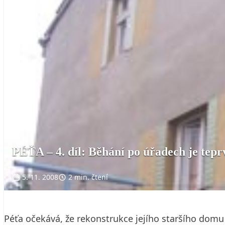
PÉŤA – 4. díl: Běhání po úřadech je tepr
5. 11. 2008
2 min. čtení
Péťa očekává, že rekonstrukce jejího staršího domu