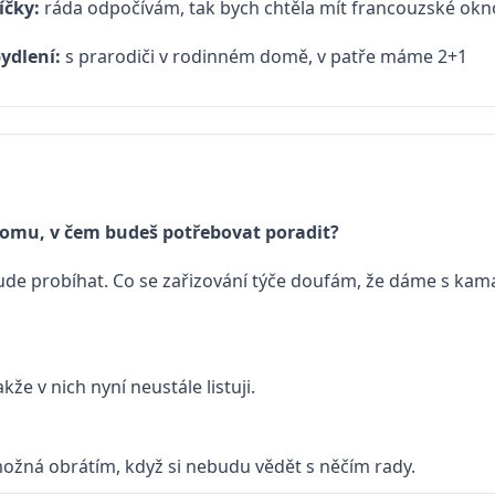
íčky:
ráda odpočívám, tak bych chtěla mít francouzské ok
ydlení:
s prarodiči v rodinném domě, v patře máme 2+1
omu, v čem budeš potřebovat poradit?
o bude probíhat. Co se zařizování týče doufám, že dáme s 
e v nich nyní neustále listuji.
možná obrátím, když si nebudu vědět s něčím rady.