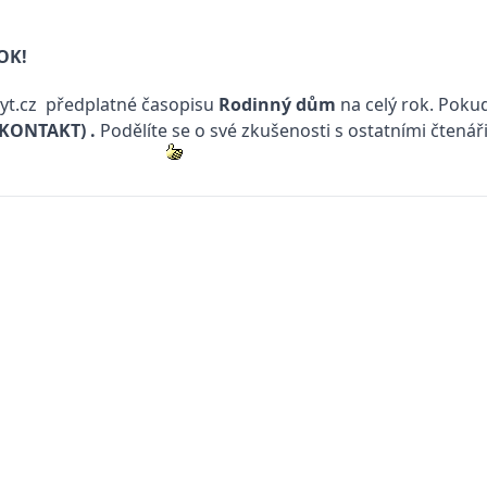
ROK!
t.cz
předplatné časopisu
Rodinný dům
na celý rok. Pokud
(KONTAKT)
.
Podělíte se o své zkušenosti s ostatními čtenář