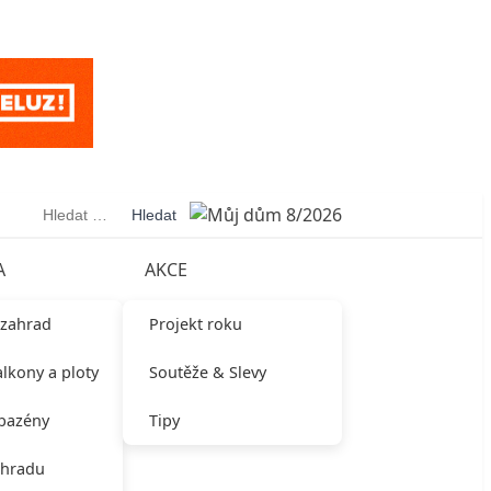
Vyhledávání
A
AKCE
 zahrad
Projekt roku
alkony a ploty
Soutěže & Slevy
 bazény
Tipy
ahradu