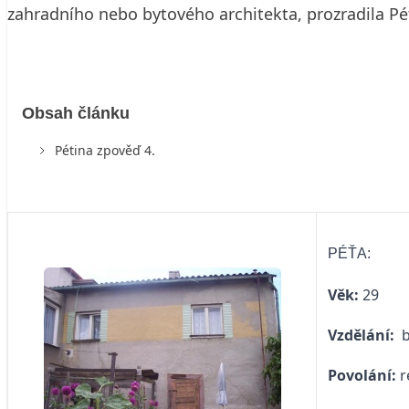
zahradního nebo bytového architekta, prozradila Péť
Obsah článku
Pétina zpověď 4.
PÉŤA:
Věk:
29
Vzdělání:
Povolání:
r