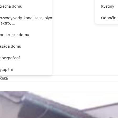
třecha domu
Květiny
ozvody vody, kanalizace, plynu,
Odpočine
lektro, …
onstrukce domu
asáda domu
abezpečení
ytápění
 čeká