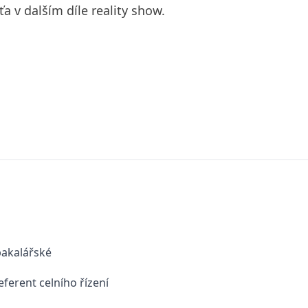
a v dalším díle reality show.
bakalářské
eferent celního řízení