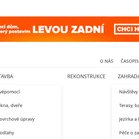
O NÁS
ČASOPIS
TAVBA
REKONSTRUKCE
ZAHRAD
vépomocí
Návštěvy
kna, dveře
Terasy, b
ovrchové úpravy
Jezírka a
odlahy
Péče o z