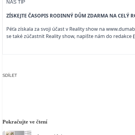
NÁŠ TIP
ZÍSKEJTE ČASOPIS RODINNÝ DŮM ZDARMA NA CELÝ 
Péťa získala za svoji účast v Reality show na
www.dumaby
se také zúčastnit Reality show, napište nám do redakce
SDÍLET
Facebook
X
LinkedIn
Email
Pokračujte ve čtení