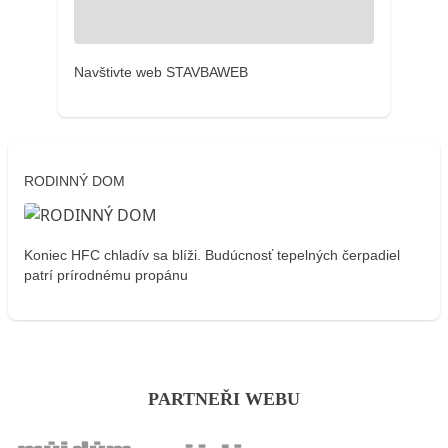
Navštivte web STAVBAWEB
RODINNÝ DOM
Koniec HFC chladív sa blíži. Budúcnosť tepelných čerpadiel
patrí prírodnému propánu
PARTNEŘI WEBU