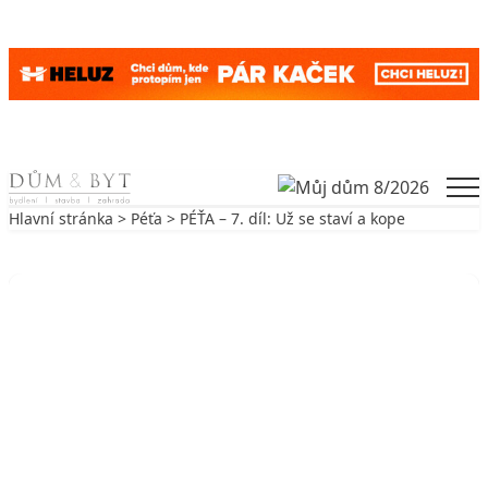
Skip to content
Men
Hlavní stránka
>
Péťa
> PÉŤA – 7. díl: Už se staví a kope
Zpět na Péťa
PÉŤA
PÉŤA – 7. díl: Už se staví a kope
3. 6. 2009
3 min. čtení