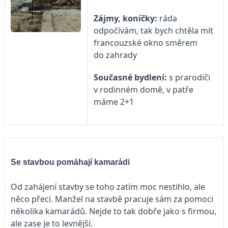
Zájmy, koníčky:
ráda
odpočívám, tak bych chtěla mít
francouzské okno směrem
do zahrady
Současné bydlení:
s prarodiči
v rodinném domě, v patře
máme 2+1
Se stavbou pomáhají kamarádi
Od zahájení stavby se toho zatím moc nestihlo, ale
něco přeci. Manžel na stavbě pracuje sám za pomoci
několika kamarádů. Nejde to tak dobře jako s firmou,
ale zase je to levnější.