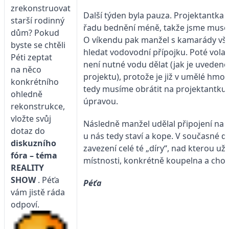
zrekonstruovat
Další týden byla pauza. Projektantka 
starší rodinný
řadu bednění méně, takže jsme musel
dům? Pokud
O víkendu pak manžel s kamarády vše
byste se chtěli
hledat vodovodní přípojku. Poté volal
Péti zeptat
není nutné vodu dělat (jak je uvedeno
na něco
projektu), protože je již v umělé hmo
konkrétního
tedy musíme obrátit na projektantku
ohledně
úpravou.
rekonstrukce,
vložte svůj
Následně manžel udělal připojení na k
dotaz do
u nás tedy staví a kope. V současné 
diskuzního
zavezení celé té „díry“, nad kterou u
fóra – téma
místnosti, konkrétně koupelna a cho
REALITY
SHOW
. Péťa
Péťa
vám jistě ráda
odpoví.