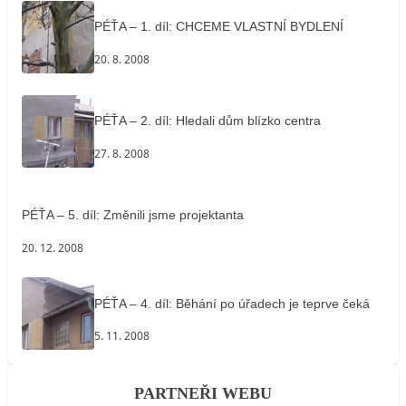
PÉŤA – 1. díl: CHCEME VLASTNÍ BYDLENÍ
20. 8. 2008
PÉŤA – 2. díl: Hledali dům blízko centra
27. 8. 2008
PÉŤA – 5. díl: Změnili jsme projektanta
20. 12. 2008
PÉŤA – 4. díl: Běhání po úřadech je teprve čeká
5. 11. 2008
PARTNEŘI WEBU