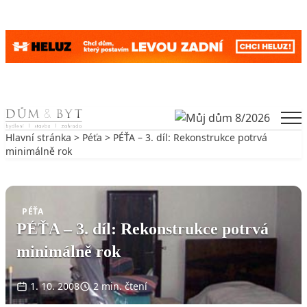
Skip to content
Men
Hlavní stránka
>
Péťa
> PÉŤA – 3. díl: Rekonstrukce potrvá
minimálně rok
Zpět na Péťa
PÉŤA
PÉŤA – 3. díl: Rekonstrukce potrvá
minimálně rok
1. 10. 2008
2 min. čtení