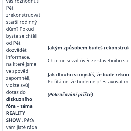
vás rozhodnutí
Péti
zrekonstruovat
starší rodinný
dům? Pokud
byste se chtěli
od Péti
Jakým způsobem budeš rekonstrukc
dozvědět
informace,
Chceme si vzít úvěr ze stavebního spo
na které jsme
ve zpovědi
Jak dlouho si myslíš, že bude rekon
zapomněli,
Počítáme, že budeme přestavovat min
vložte svůj
dotaz do
(Pokračování příště)
diskuzního
fóra – téma
REALITY
SHOW
. Péťa
vám jistě ráda