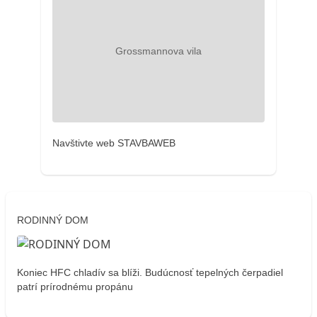
Navštivte web STAVBAWEB
RODINNÝ DOM
Koniec HFC chladív sa blíži. Budúcnosť tepelných čerpadiel
patrí prírodnému propánu