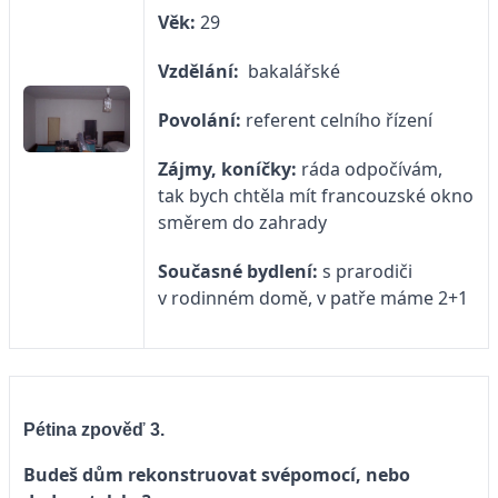
Věk:
29
Vzdělání:
bakalářské
Povolání:
referent celního řízení
Zájmy, koníčky:
ráda odpočívám,
tak bych chtěla mít francouzské okno
směrem do zahrady
Současné bydlení:
s prarodiči
v rodinném domě, v patře máme 2+1
Pétina zpověď 3.
Budeš dům rekonstruovat svépomocí, nebo