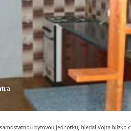
ntra
samostatnou bytovou jednotku, hledal Vojta blízko c