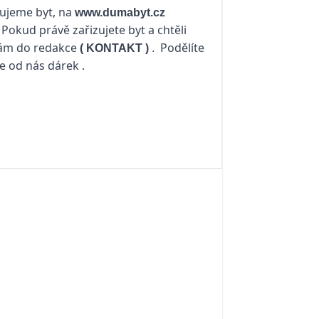
izujeme byt, na
www.dumabyt.cz
 Pokud právě zařizujete byt a chtěli
 nám do redakce
Podělíte
(
KONTAKT
)
.
te od nás dárek .