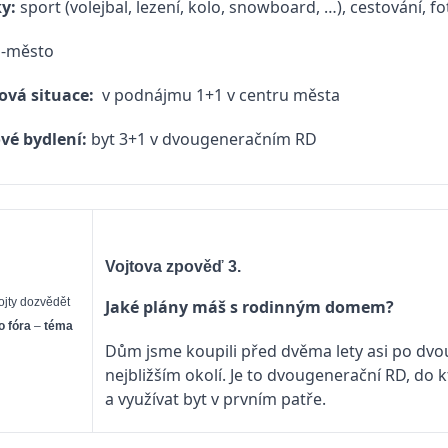
ky:
sport (volejbal, lezení, kolo, snowboard, …), cestování, f
-město
ová situace:
v podnájmu 1+1 v centru města
vé bydlení:
byt 3+1 v dvougeneračním RD
Vojtova zpověď 3.
Vojty dozvědět
Jaké plány máš s rodinným domem?
o fóra
–
téma
Dům jsme koupili před dvěma lety asi po dvo
nejbližším okolí. Je to dvougenerační RD, do
a využívat byt v prvním patře.