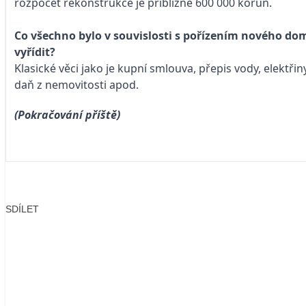
rozpočet rekonstrukce je přibližně 600 000 korun.
Co všechno bylo v souvislosti s pořízením nového d
vyřídit?
Klasické věci jako je kupní smlouva, přepis vody, elektřiny
daň z nemovitosti apod.
(Pokračování příště)
SDÍLET
Facebook
X
LinkedIn
Email