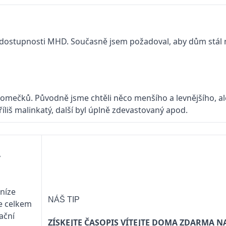
bré dostupnosti MHD. Současně jsem požadoval, aby dům stál
domečků. Původně jsme chtěli něco menšího a levnějšího, a
říliš malinkatý, další byl úplně zdevastovaný apod.
y
níze
NÁŠ TIP
je celkem
ační
ZÍSKEJTE ČASOPIS VÍTEJTE DOMA ZDARMA N