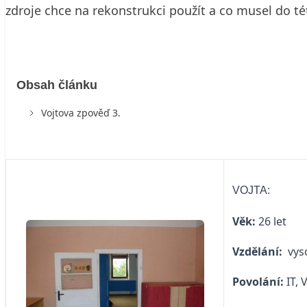
zdroje chce na rekonstrukci použít a co musel do tét
Obsah článku
Vojtova zpověď 3.
VOJTA:
Věk:
26 let
Vzdělání:
vys
Povolání:
IT,