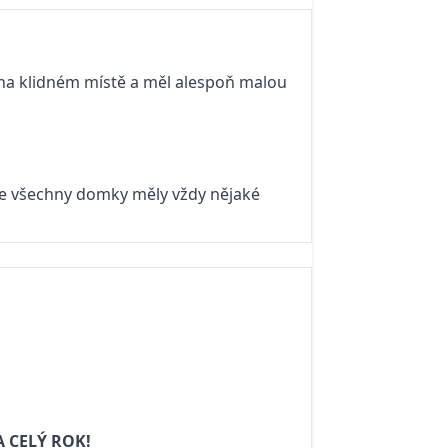
 na klidném místě a měl alespoň malou
le všechny domky měly vždy nějaké
A CELÝ ROK!