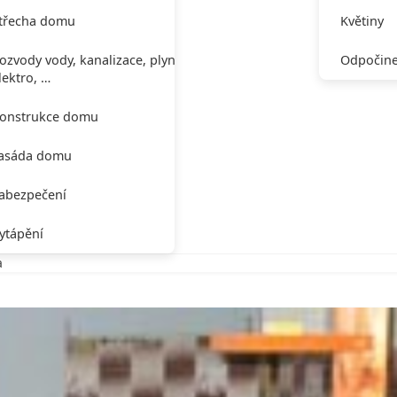
třecha domu
Květiny
ozvody vody, kanalizace, plynu,
Odpočine
lektro, …
onstrukce domu
asáda domu
abezpečení
ytápění
a