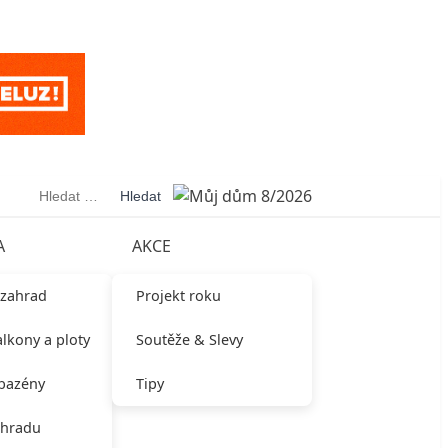
Vyhledávání
A
AKCE
 zahrad
Projekt roku
alkony a ploty
Soutěže & Slevy
 bazény
Tipy
ahradu