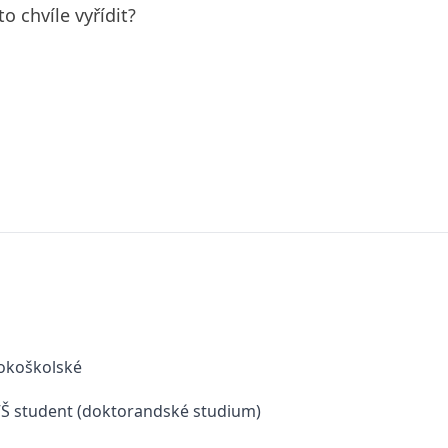
o chvíle vyřídit?
okoškolské
 VŠ student (doktorandské studium)