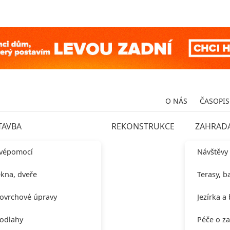
O NÁS
ČASOPIS
TAVBA
REKONSTRUKCE
ZAHRAD
vépomocí
Návštěvy
kna, dveře
Terasy, b
ovrchové úpravy
Jezírka a
odlahy
Péče o z