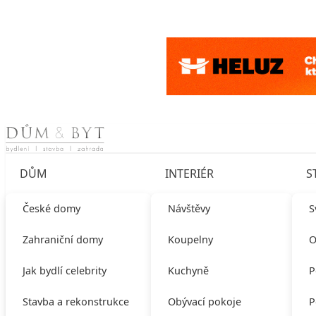
Skip to content
DŮM
INTERIÉR
S
České domy
Návštěvy
S
Zahraniční domy
Koupelny
O
Jak bydlí celebrity
Kuchyně
P
Stavba a rekonstrukce
Obývací pokoje
P