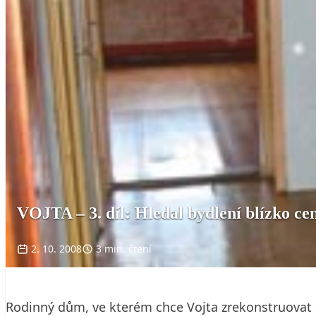
VOJTA – 3. díl: Hledal bydlení blízko ce
2. 10. 2008
3 min. čtení
Rodinný dům, ve kterém chce Vojta zrekonstruovat 