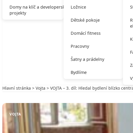
Domy na klíč a developerské
Ložnice
S
projekty
Dětské pokoje
R
e
Domácí fitness
K
Pracovny
F
Šatny a prádelny
Z
Bydlíme
V
Hlavní stránka
>
Vojta
> VOJTA – 3. díl: Hledal bydlení blízko centr
Zpět na Vojta
VOJTA