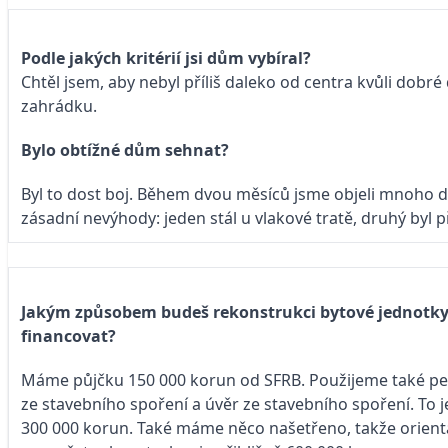
Podle jakých kritérií jsi dům vybíral?
Chtěl jsem, aby nebyl příliš daleko od centra kvůli do
zahrádku.
Bylo obtížné dům sehnat?
Byl to dost boj. Během dvou měsíců jsme objeli mnoho 
zásadní nevýhody: jeden stál u vlakové tratě, druhý byl p
Jakým způsobem budeš rekonstrukci bytové jednotk
financovat?
Máme půjčku 150 000 korun od SFRB. Použijeme také pe
ze stavebního spoření a úvěr ze stavebního spoření. To 
300 000 korun. Také máme něco našetřeno, takže orient