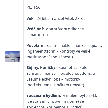
PETRA:
Věk:
24 let a manžel Vítek 27 let
Vzdělání:
oba střední odborné
s maturitou
Povolání:
realitní makléř, manžel – quality
ingeneer (technik kontroly ve velké
mezinárodní společnosti)
Zájmy, koníčky:
kosmetika, kolo,
zahrada; manžel – posilovna, „domácí
všeumělectví“; oba – motorky
(potřebujeme je někam umístit)
Současné bydlení:
v malém bytě 2+kk
(ve starším činžovním domě) se
společnou koupelnou u rodičů,