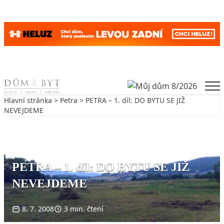
Skip to content
Men
Hlavní stránka
>
Petra
> PETRA – 1. díl: DO BYTU SE JIŽ
NEVEJDEME
Zpět na Petra
PETRA
PETRA – 1. díl: DO BYTU SE JIŽ
NEVEJDEME
8. 7. 2008
3 min. čtení