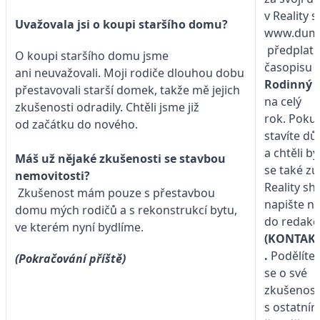
v Reality 
Uvažovala jsi o koupi staršího domu?
www.duma
předplat
O koupi staršího domu jsme
časopisu
ani neuvažovali. Moji rodiče dlouhou dobu
Rodinný
přestavovali starší domek, takže mě jejich
na celý
zkušenosti odradily. Chtěli jsme již
rok. Poku
od začátku do nového.
stavíte d
a chtěli by
Máš už nějaké zkušenosti se stavbou
se také zú
nemovitosti?
Reality sh
Zkušenost mám pouze s přestavbou
napište n
domu mých rodičů a s rekonstrukcí bytu,
do redakc
ve kterém nyní bydlíme.
(KONTAKT
.
Podělíte
(Pokračování příště)
se o své
zkušenost
s ostatním