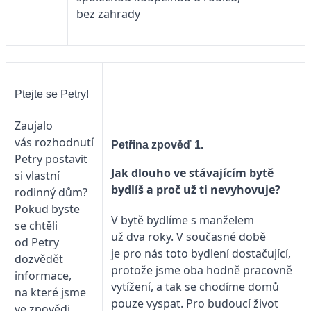
bez zahrady
Ptejte se Petry!
Zaujalo
vás rozhodnutí
Petřina zpověď 1.
Petry postavit
Jak dlouho ve stávajícím bytě
si vlastní
bydlíš a proč už ti nevyhovuje?
rodinný dům?
Pokud byste
V bytě bydlíme s manželem
se chtěli
už dva roky. V současné době
od Petry
je pro nás toto bydlení dostačující,
dozvědět
protože jsme oba hodně pracovně
informace,
vytížení, a tak se chodíme domů
na které jsme
pouze vyspat. Pro budoucí život
ve zpovědi