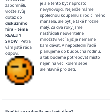
je ale tento byt naprosto
zapomněli,
nevyhovující. Nejenže máme
vložte svůj
společnou koupelnu s rodiči mého
dotaz do
manžela, ale byt je také hrozně
diskuzního
malý. Za dva roky jsme
fóra – téma
nastřádali neuvěřitelné
REALITY
množství věcí a již je nemáme
SHOW
. Petra
kam dávat. V neposlední řadě
vám jistě ráda
plánujeme do budoucna rodinu,
odpoví.
a tak budeme potřebovat místo
nejen na věci kolem sebe
ale hlavně pro děti.
Proč jsi se rozhodla postavit dům?