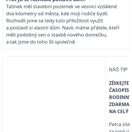
Tatínek měl stavební pozemek ve vesnici vzdálené
dva kilometry od města, kde moji rodiče bydlí.
Rozhodli jsme se tedy tuto příložitost využít
a postavit si vlastní dům. Navíc máme přátele, kteří
měli podobný sen o stavbě nového domečku,
a tak jsme do toho šli společně.
NÁŠ TIP
ZÍSKEJTE
ČASOPIS
RODINNÝ
ZDARMA
NA CELÝ 
Petra získ
za svoji ú