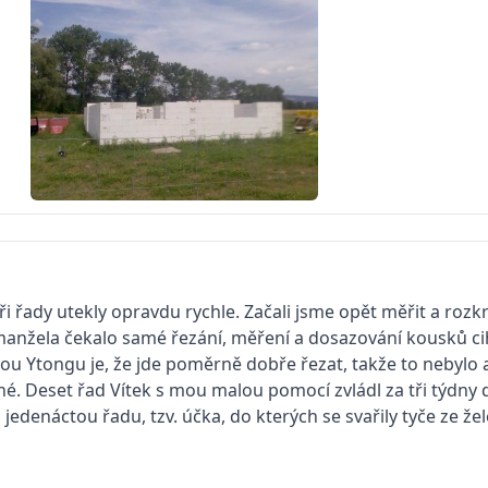
tři řady utekly opravdu rychle. Začali jsme opět měřit a roz
anžela čekalo samé řezání, měření a dosazování kousků cih
u Ytongu je, že jde poměrně dobře řezat, takže to nebylo a
é. Deset řad Vítek s mou malou pomocí zvládl za tři týdny 
i jedenáctou řadu, tzv. účka, do kterých se svařily tyče ze že