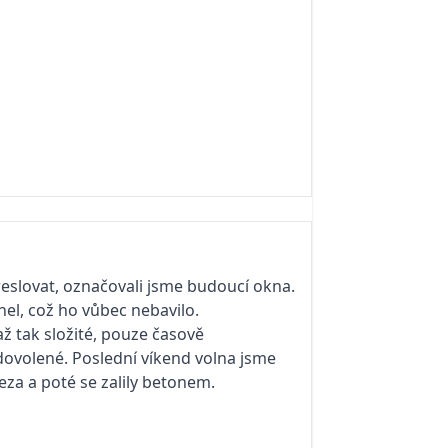
kreslovat, označovali jsme budoucí okna.
el, což ho vůbec nebavilo.
ž tak složité, pouze časově
dovolené. Poslední víkend volna jsme
leza a poté se zalily betonem.