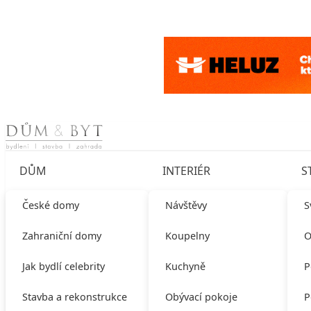
Skip to content
DŮM
INTERIÉR
S
České domy
Návštěvy
S
Zahraniční domy
Koupelny
O
Jak bydlí celebrity
Kuchyně
P
Stavba a rekonstrukce
Obývací pokoje
P