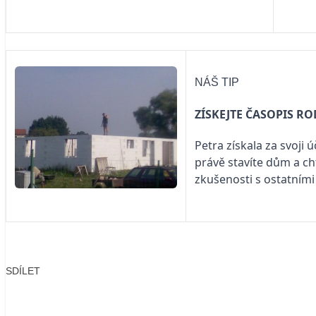
NÁŠ TIP
ZÍSKEJTE ČASOPIS R
Petra získala za svoji 
právě stavíte dům a ch
zkušenosti s ostatními
SDÍLET
Facebook
X
LinkedIn
Email