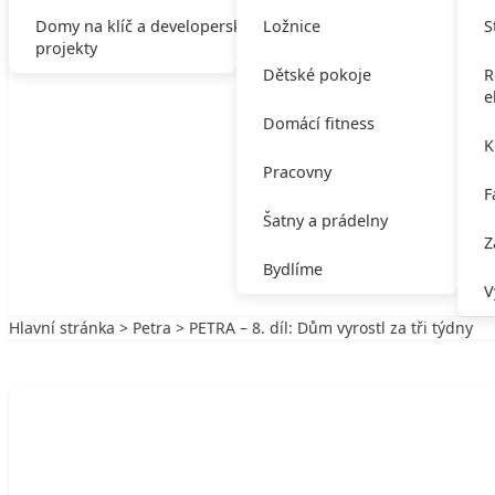
Domy na klíč a developerské
Ložnice
S
projekty
Dětské pokoje
R
e
Domácí fitness
K
Pracovny
F
Šatny a prádelny
Z
Bydlíme
V
Hlavní stránka
>
Petra
> PETRA – 8. díl: Dům vyrostl za tři týdny
Zpět na Petra
PETRA
PETRA – 8. díl: Dům vyrostl za tři týdn