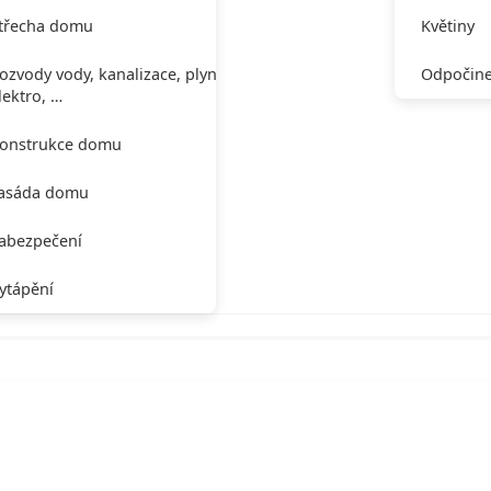
třecha domu
Květiny
ozvody vody, kanalizace, plynu,
Odpočine
lektro, …
onstrukce domu
asáda domu
abezpečení
ytápění
y