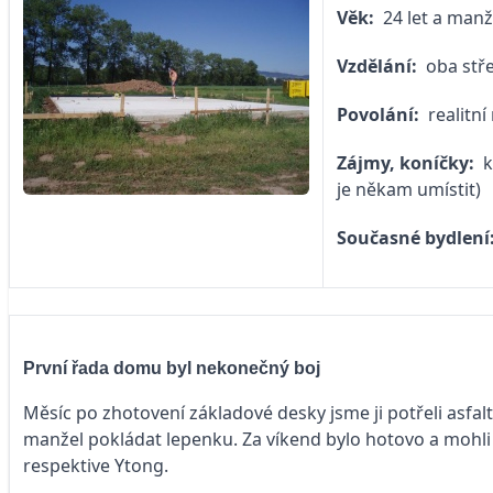
Věk:
24 let a manže
Vzdělání:
oba stř
Povolání:
realitní
Zájmy, koníčky:
k
je někam umístit)
Současné bydlení
První řada domu byl nekonečný boj
Měsíc po zhotovení základové desky jsme ji potřeli asfalt
manžel pokládat lepenku. Za víkend bylo hotovo a mohli
respektive Ytong.