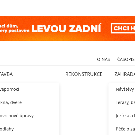
O NÁS
ČASOPIS
TAVBA
REKONSTRUKCE
ZAHRAD
vépomocí
Návštěvy
kna, dveře
Terasy, b
ovrchové úpravy
Jezírka a
odlahy
Péče o z