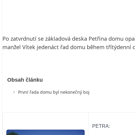
24. 2. 2009
3 min. čtení
Po zatvrdnutí se základová deska Petřina domu opat
manžel Vítek jedenáct řad domu během třítýdenní 
Obsah článku
První řada domu byl nekonečný boj
PETRA: