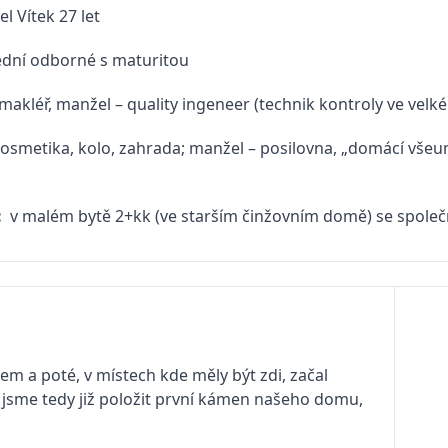
l Vítek 27 let
ední odborné s maturitou
 makléř, manžel – quality ingeneer (technik kontroly ve vel
osmetika, kolo, zahrada; manžel – posilovna, „domácí všeu
:
v malém bytě 2+kk (ve starším činžovním domě) se společ
em a poté, v místech kde měly být zdi, začal
 jsme tedy již položit první kámen našeho domu,