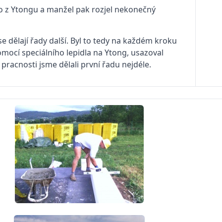
 z Ytongu a manžel pak rozjel nekonečný
e dělají řady další. Byl to tedy na každém kroku
omocí speciálního lepidla na Ytong, usazoval
racnosti jsme dělali první řadu nejdéle.