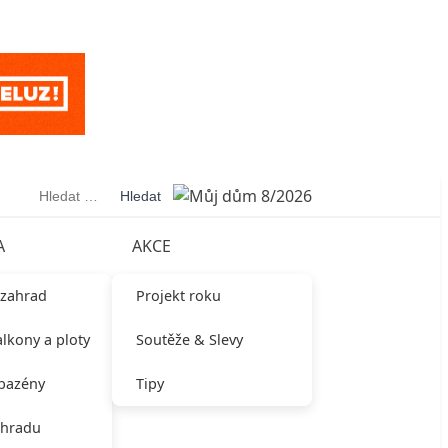
Vyhledávání
A
AKCE
 zahrad
Projekt roku
alkony a ploty
Soutěže & Slevy
 bazény
Tipy
ahradu