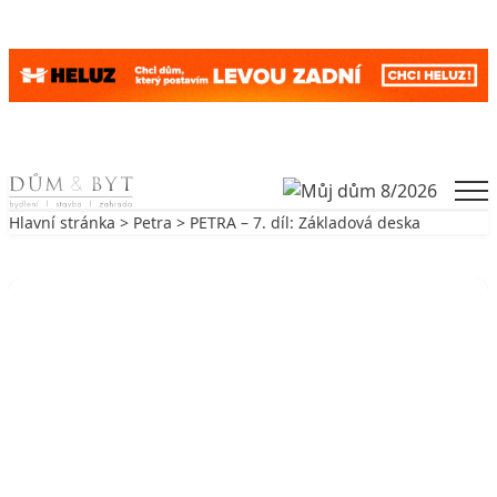
Skip to content
Men
Hlavní stránka
>
Petra
> PETRA – 7. díl: Základová deska
Zpět na Petra
PETRA
PETRA – 7. díl: Základová deska
30. 1. 2009
3 min. čtení