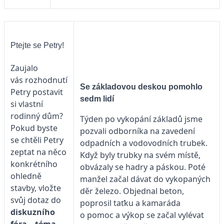
Ptejte se Petry!
Zaujalo
vás rozhodnutí
Se základovou deskou pomohlo
Petry postavit
sedm lidí
si vlastní
rodinný dům?
Týden po vykopání základů jsme
Pokud byste
pozvali odborníka na zavedení
se chtěli Petry
odpadních a vodovodních trubek.
zeptat na něco
Když byly trubky na svém místě,
konkrétního
obvázaly se hadry a páskou. Poté
ohledně
manžel začal dávat do vykopaných
stavby, vložte
děr železo. Objednal beton,
svůj dotaz do
poprosil taťku a kamaráda
diskuzního
o pomoc a výkop se začal vylévat