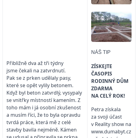
NÁŠ TIP
Přibližně dva až tři týdny
ZÍSKEJTE
jsme čekali na zatvrdnutí.
ČASOPIS
Pak se z prken udělaly pasy,
RODINNÝ DŮM
které se opět vylily betonem.
ZDARMA
Když byl beton zatvrdlý, vysypaly
NA CELÝ ROK!
se vnitřky místností kamením. Z
toho mám i já osobní zkušenost
Petra získala
a musím říci, že to byla opravdu
za svoji účast
tvrdá práce, která mě z celé
v Reality show na
stavby bavila nejméně. Kámen
www.dumabyt.cz
se udusal a připravila se prkna