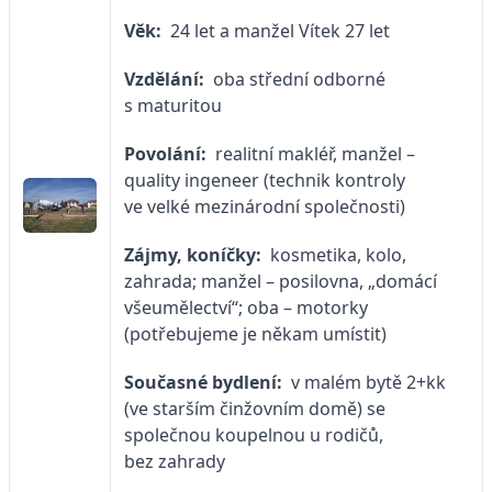
Věk:
24 let a manžel Vítek 27 let
Vzdělání:
oba střední odborné
s maturitou
Povolání:
realitní makléř, manžel –
quality ingeneer (technik kontroly
ve velké mezinárodní společnosti)
Zájmy, koníčky:
kosmetika, kolo,
zahrada; manžel – posilovna, „domácí
všeumělectví“; oba – motorky
(potřebujeme je někam umístit)
Současné bydlení:
v malém bytě 2+kk
(ve starším činžovním domě) se
společnou koupelnou u rodičů,
bez zahrady