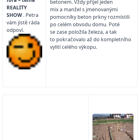
fóra – téma
betonem. Vždy přijel jeden
REALITY
mix a manžel s jmenovanými
SHOW
. Petra
pomocníky beton prkny rozmístili
vám jistě ráda
po celém obvodu domu. Poté
odpoví.
se zase položila železa, a tak
to pokračovalo až do kompletního
vylití celého výkopu.