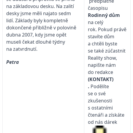
předplatné
na základovou desku. Na zalití
časopisu
desky jsme měli najato sedm
Rodinný dům
lidí. Základy byly kompletně
na celý
dokončené přibližně v polovině
rok. Pokud právě
dubna 2007, kdy jsme opět
stavíte dům
museli čekat dlouhé týdny
a chtěli byste
na zatvrdnutí.
se také zúčastnit
Reality show,
Petra
napište nám
do redakce
(KONTAKT)
.
Podělíte
se o své
zkušenosti
s ostatními
čtenáři a získáte
od nás dárek