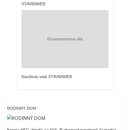
STAVBAWEB
Navštivte web STAVBAWEB
RODINNÝ DOM
Koniec HFC chladív sa blíži. Budúcnosť tepelných čerpadiel