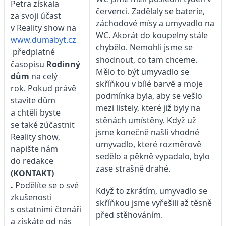
Petra získala
červenci. Zadělaly se baterie,
za svoji účast
záchodové mísy a umyvadlo na
v Reality show na
WC. Akorát do koupelny stále
www.dumabyt.cz
chybělo. Nemohli jsme se
předplatné
shodnout, co tam chceme.
časopisu
Rodinný
Mělo to být umyvadlo se
dům
na celý
skříňkou v bílé barvě a moje
rok. Pokud právě
podmínka byla, aby se vešlo
stavíte dům
mezi listely, které již byly na
a chtěli byste
stěnách umístěny. Když už
se také zúčastnit
jsme konečně našli vhodné
Reality show,
umyvadlo, které rozměrově
napište nám
sedělo a pěkně vypadalo, bylo
do redakce
zase strašně drahé.
(KONTAKT)
.
Podělíte se o své
Když to zkrátím, umyvadlo se
zkušenosti
skříňkou jsme vyřešili až těsně
s ostatními čtenáři
před stěhováním.
a získáte od nás