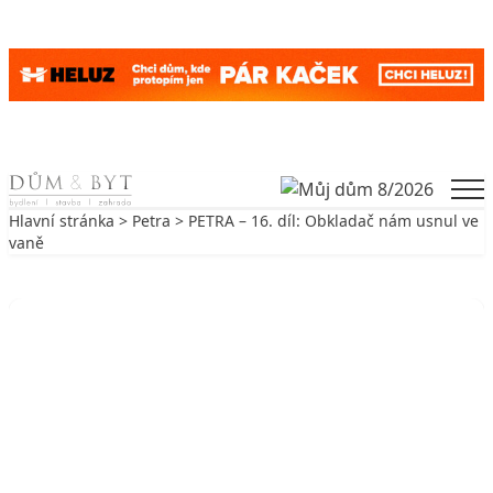
Skip to content
Men
Hlavní stránka
>
Petra
> PETRA – 16. díl: Obkladač nám usnul ve
vaně
Zpět na Petra
PETRA
PETRA – 16. díl: Obkladač nám
usnul ve vaně
1. 5. 2010
5 min. čtení