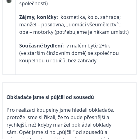
společnosti)
Zájmy, koníčky:
kosmetika, kolo, zahrada;
manžel – posilovna, „domácí všeumělectví“;
oba – motorky (potřebujeme je někam umístit)
Současné bydlení:
v malém bytě 2+kk
(ve starším činžovním domě) se společnou
koupelnou u rodičů, bez zahrady
Obkladače jsme si půjčili od sousedů
Pro realizaci koupelny jsme hledali obkladače,
protože jsme si říkali, že to bude přesnější a
rychlejší, než kdyby manžel pokládal obklady
sám. Opět jsme si ho „půjčili“ od sousedů a