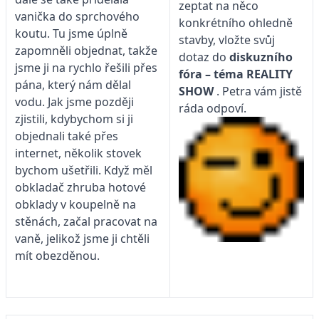
zeptat na něco
vanička do sprchového
konkrétního ohledně
koutu. Tu jsme úplně
stavby, vložte svůj
zapomněli objednat, takže
dotaz do
diskuzního
jsme ji na rychlo řešili přes
fóra – téma
REALITY
pána, který nám dělal
SHOW
. Petra vám jistě
vodu. Jak jsme později
ráda odpoví.
zjistili, kdybychom si ji
objednali také přes
internet, několik stovek
bychom ušetřili. Když měl
obkladač zhruba hotové
obklady v koupelně na
stěnách, začal pracovat na
vaně, jelikož jsme ji chtěli
mít obezděnou.