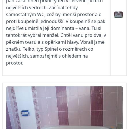
pán začal hned první týden v červenci, v těch
největších vedrech. Začínal tehdy
samostatným WC, což byl menší prostor a o
proti koupelně jednodušší. V koupelně se pak
nejdříve umístila její dominanta – vana. Tu si
tentokrát vybral manžel. Chtěl vanu pro dva, v
pěkném tvaru a s opěrkami hlavy. Vbrali jsme
značku Teiko, typ Spinel o rozměrech co
největších, samozřejmě s ohledem na
prostor.