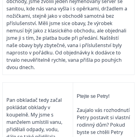
obchody, jsme zvolili jeden nejmenovaný server se
sanitou, kde nás vana vyšla i s opěrkami, držadlem a
nožičkami, stejně jako v obchodě samotná bez
příslušenství. Měli jsme sice obavy, že výrobek
nemusí být jako z klasického obchodu, ale objednali
jsme ji s tím, že platba bude při předání. Naštěstí
naše obavy byly zbytečné, vana i příslušenství byly
naprosto v pořádku. Od objednávky k dodávce to
trvalo neuvěřitelně rychle, vana přišla po pouhých
dvou dnech.
Ptejte se Petry!
Pan obkladač tedy začal
pokládat obklady v
Zaujalo vás rozhodnutí
koupelně. My jsme s
Petry postavit si vlastní
manželem umístili vanu,
rodinný dům? Pokud
přidělali odpady, vodu,
byste se chtěli Petry
dále se také přidělala