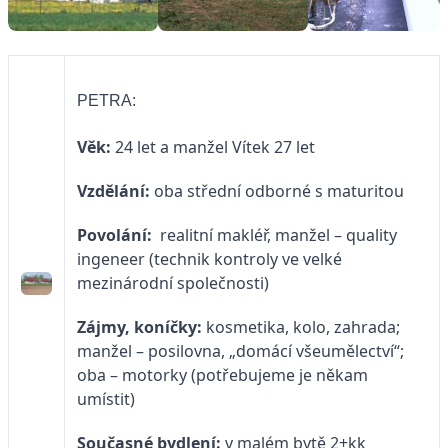
PETRA:
Věk:
24 let a manžel Vítek 27 let
Vzdělání:
oba střední odborné s maturitou
Povolání:
realitní makléř, manžel – quality
ingeneer (technik kontroly ve velké
mezinárodní společnosti)
Zájmy, koníčky:
kosmetika, kolo, zahrada;
manžel – posilovna, „domácí všeumělectví“;
oba – motorky (potřebujeme je někam
umístit)
Současné bydlení:
v malém bytě 2+kk