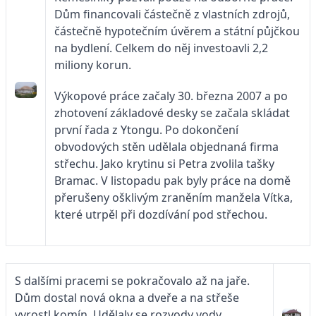
Dům financovali částečně z vlastních zdrojů,
částečně hypotečním úvěrem a státní půjčkou
na bydlení. Celkem do něj investoavli 2,2
miliony korun.
Výkopové práce začaly 30. března 2007 a po
zhotovení základové desky se začala skládat
první řada z Ytongu. Po dokončení
obvodových stěn udělala objednaná firma
střechu. Jako krytinu si Petra zvolila tašky
Bramac. V listopadu pak byly práce na domě
přerušeny ošklivým zraněním manžela Vítka,
které utrpěl při dozdívání pod střechou.
S dalšími pracemi se pokračovalo až na jaře.
Dům dostal nová okna a dveře a na střeše
vyrostl komín. Udělaly se rozvody vody,