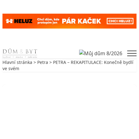
Skip to content
Men
Hlavní stránka
>
Petra
> PETRA – REKAPITULACE: Konečně bydlí
ve svém
Zpět na Petra
PETRA
PETRA – REKAPITULACE:
Konečně bydlí ve svém
10. 10. 2010
3 min. čtení