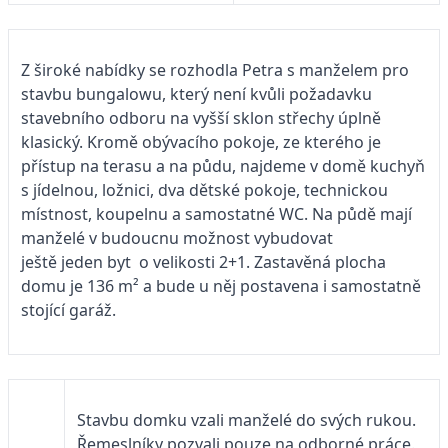
Z široké nabídky se rozhodla Petra s manželem pro
stavbu bungalowu, který není kvůli požadavku
stavebního odboru na vyšší sklon střechy úplně
klasický. Kromě obývacího pokoje, ze kterého je
přístup na terasu a na půdu, najdeme v domě kuchyň
s jídelnou, ložnici, dva dětské pokoje, technickou
místnost, koupelnu a samostatné WC. Na půdě mají
manželé v budoucnu možnost vybudovat
ještě jeden byt o velikosti 2+1. Zastavěná plocha
domu je 136 m² a bude u něj postavena i samostatně
stojící garáž.
Stavbu domku vzali manželé do svých rukou.
Řemeslníky pozvali pouze na odborné práce.