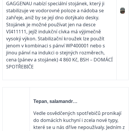
GAGGENAU nabízí speciální stojánek, který ji
stabilizuje ve vodorovné poloze a nádoba se
zahřeje, aniž by se její dno dotýkalo desky.
Stojánek je možné používat jen na desce
VI411111, jejíž indukční cívka má výjimečně
vysoký výkon. Stabilizační kroužek lze použít
jenom v kombinaci s pánví WP400001 nebo s
jinou pánví na indukci o stejných rozměrech,
cena (pánev a stojánek) 4 860 Kč, BSH – DOMÁCÍ
SPOTŘEBIČE
Tepan, salamandr…
Vedle osvědčených spotřebičů pronikají
do domácích kuchyní i zcela nové typy,
které se u nás dříve nepoužívaly. Jedním z