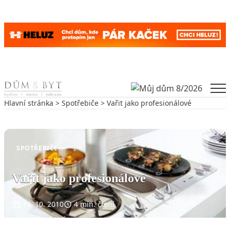
Skip to content
Men
Hlavní stránka
>
Spotřebiče
> Vařit jako profesionálové
Zpět na Spotřebiče
SPOTŘEBIČE
Vařit jako profesionálové
11. 10. 2010
4 min. čtení