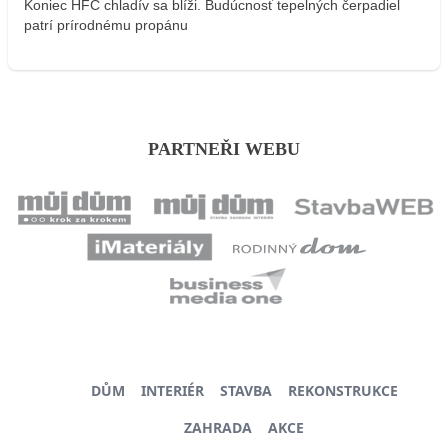
Koniec HFC chladív sa blíži. Budúcnosť tepelných čerpadiel
patrí prírodnému propánu
PARTNEŘI WEBU
DŮM
INTERIÉR
STAVBA
REKONSTRUKCE
ZAHRADA
AKCE