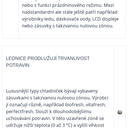
nebo s funkcí prázdninového režimu. Mezi
nadstandardní ale stále ještě patří například
výrobníky ledu, dávkovače vody, LCD displeje
nebo zásuvky s takzvanou nulovou zónou.
LEDNICE PRODLUŽUJÍ TRVANLIVOST
POTRAVIN
Luxusnější typy chladniček bývají vybaveny
zásuvkami s takzvanou nulovou zónou. Výrobci
ji označují různě, například biofresh, vitafresh,
perfectfresh. Slouží k dlouhodobějšímu
uchovávání potravin. V této uzavřené zóně se
udržuje nižší teplota (0 až 3 °C) a vyšší vlhkost