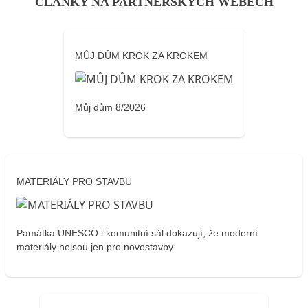
ČLÁNKY NA PARTNERSKÝCH WEBECH
MŮJ DŮM KROK ZA KROKEM
Můj dům 8/2026
MATERIÁLY PRO STAVBU
Památka UNESCO i komunitní sál dokazují, že moderní
materiály nejsou jen pro novostavby