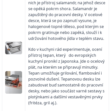
nich je přístroj salamandr, na jehož desce
se opéká pokrm shora. Salamandr je
zapuštěný do pracovní desky. V ocelové
desce, která se po zapnutí vysune, je
halogenové topné těleso, pod kterým se
pokrm gratinuje nebo zapéká, slouží i k
udržování hotového jídla v teplém stavu.
Kdo v kuchyni rád experimentuje, ocení
přístroj tepan, který do evropských
kuchyní pronikl z Japonska. Jde o ocelový
plát, na kterém se připravují minutky.
Tepan umožňuje grilování, flambování i
pozvolné dušení. Tepanovou desku lze
zabudovat buď samostatně do pracovní
desky, nebo jako součást varné sestavy s
plotýnkami a dalšími vestavěnými prvky
(fritéza, gril aj.).