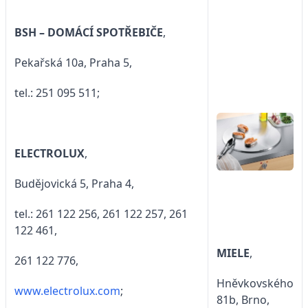
BSH – DOMÁCÍ SPOTŘEBIČE
,
Pekařská 10a, Praha 5,
tel.: 251 095 511;
ELECTROLUX
,
Budějovická 5, Praha 4,
tel.: 261 122 256, 261 122 257, 261
122 461,
MIELE
,
261 122 776,
Hněvkovského
www.electrolux.com
;
81b, Brno,