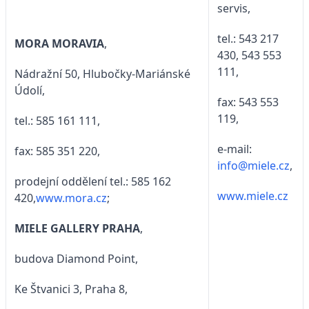
servis,
tel.: 543 217
MORA MORAVIA
,
430, 543 553
111,
Nádražní 50, Hlubočky-Mariánské
Údolí,
fax: 543 553
119,
tel.: 585 161 111,
e-mail:
fax: 585 351 220,
info@miele.cz
,
prodejní oddělení tel.: 585 162
www.miele.cz
420,
www.mora.cz
;
MIELE GALLERY PRAHA
,
budova Diamond Point,
Ke Štvanici 3, Praha 8,