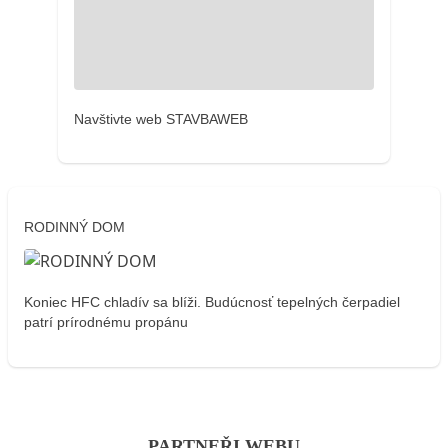
Navštivte web STAVBAWEB
RODINNÝ DOM
Koniec HFC chladív sa blíži. Budúcnosť tepelných čerpadiel
patrí prírodnému propánu
PARTNEŘI WEBU