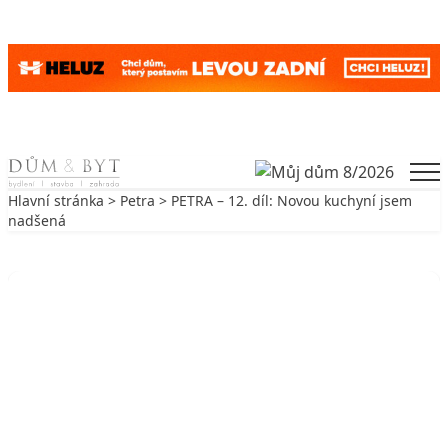
Skip to content
Men
Hlavní stránka
>
Petra
> PETRA – 12. díl: Novou kuchyní jsem
nadšená
Zpět na Petra
PETRA
PETRA – 12. díl: Novou kuchyní
jsem nadšená
9. 4. 2009
2 min. čtení