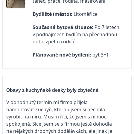
tanec, práce, rodina, masírování
Bydliště (město):
Litoměřice
Současná bytová situace:
Po 7 letech
v podnájmech bydlím na přechodnou
dobu zpět u rodičů.
Plánované nové bydlení:
byt 3+1
Obavy z kuchyňské desky byly zbytečné
V dohodnutý termín mi firma přijela
namontovat kuchyň, kterou jsem si nechala
vyrobit na míru. Musím říci, že jsem s ní moc
spokojená. Sice jsem se s firmou ještě dohodla
na nějakých drobných dodělávkách, ale jinak je