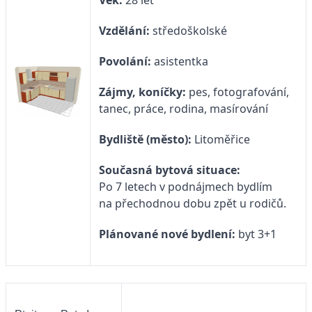
Věk:
28 let
Vzdělání:
středoškolské
Povolání:
asistentka
Zájmy, koníčky:
pes, fotografování,
tanec, práce, rodina, masírování
Bydliště (město):
Litoměřice
Současná bytová situace:
Po 7 letech v podnájmech bydlím
na přechodnou dobu zpět u rodičů.
Plánované nové bydlení:
byt 3+1