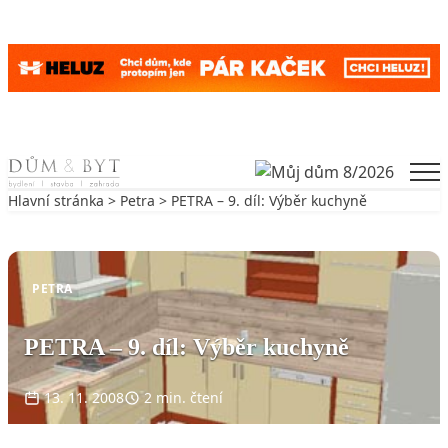
Skip to content
Men
Hlavní stránka
>
Petra
> PETRA – 9. díl: Výběr kuchyně
Zpět na Petra
PETRA
PETRA – 9. díl: Výběr kuchyně
13. 11. 2008
2 min. čtení