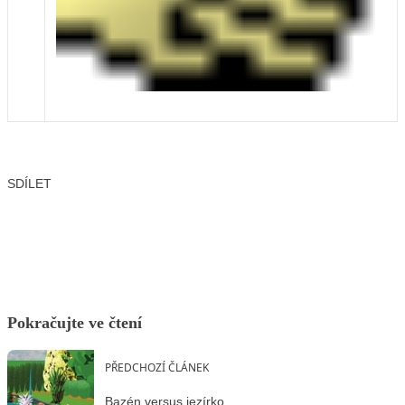
SDÍLET
Facebook
X
LinkedIn
Email
Pokračujte ve čtení
PŘEDCHOZÍ ČLÁNEK
Bazén versus jezírko