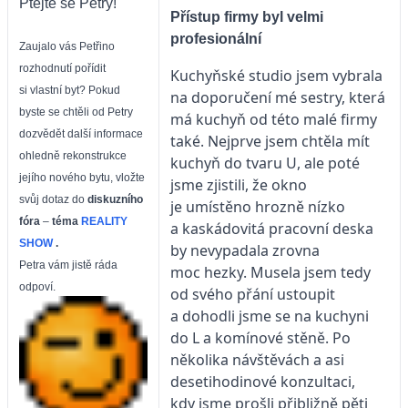
Ptejte se Petry!
Přístup firmy byl velmi
profesionální
Zaujalo vás Petřino
rozhodnutí pořídit
Kuchyňské studio jsem vybrala
si vlastní byt? Pokud
na doporučení mé sestry, která
byste se chtěli od Petry
má kuchyň od této malé firmy
dozvědět další informace
také. Nejprve jsem chtěla mít
ohledně rekonstrukce
kuchyň do tvaru U, ale poté
jejího nového bytu, vložte
jsme zjistili, že okno
svůj dotaz do
diskuzního
je umístěno hrozně nízko
fóra
–
téma
REALITY
a kaskádovitá pracovní deska
SHOW
.
by nevypadala zrovna
Petra vám jistě ráda
moc hezky. Musela jsem tedy
odpoví.
od svého přání ustoupit
a dohodli jsme se na kuchyni
do L a komínové stěně. Po
několika návštěvách a asi
desetihodinové konzultaci,
kdy jsme prošli přibližně pěti