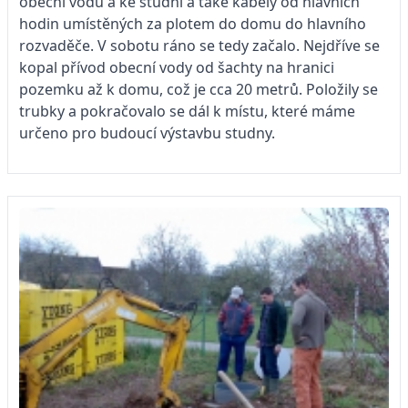
obecní vodu a ke studni a také kabely od hlavních
hodin umístěných za plotem do domu do hlavního
rozvaděče. V sobotu ráno se tedy začalo. Nejdříve se
kopal přívod obecní vody od šachty na hranici
pozemku až k domu, což je cca 20 metrů. Položily se
trubky a pokračovalo se dál k místu, které máme
určeno pro budoucí výstavbu studny.