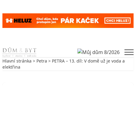
Skip to content
Men
Hlavní stránka
>
Petra
> PETRA – 13. díl: V domě už je voda a
elektřina
Zpět na Petra
PETRA
PETRA – 13. díl: V domě už je voda
a elektřina
4. 10. 2009
3 min. čtení