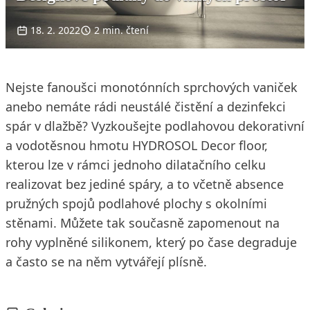
18. 2. 2022
2 min. čtení
Nejste fanoušci monotónních sprchových vaniček
anebo nemáte rádi neustálé čistění a dezinfekci
spár v dlažbě? Vyzkoušejte podlahovou dekorativní
a vodotěsnou hmotu HYDROSOL Decor floor,
kterou lze v rámci jednoho dilatačního celku
realizovat bez jediné spáry, a to včetně absence
pružných spojů podlahové plochy s okolními
stěnami. Můžete tak současně zapomenout na
rohy vyplněné silikonem, který po čase degraduje
a často se na něm vytvářejí plísně.