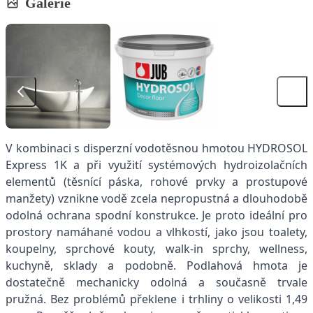
Galerie
V kombinaci s disperzní vodotěsnou hmotou HYDROSOL
Express 1K a při využití systémových hydroizolačních
elementů (těsnící páska, rohové prvky a prostupové
manžety) vznikne vodě zcela nepropustná a dlouhodobě
odolná ochrana spodní konstrukce. Je proto ideální pro
prostory namáhané vodou a vlhkostí, jako jsou toalety,
koupelny, sprchové kouty, walk-in sprchy, wellness,
kuchyně, sklady a podobně. Podlahová hmota je
dostatečně mechanicky odolná a současně trvale
pružná. Bez problémů překlene i trhliny o velikosti 1,49