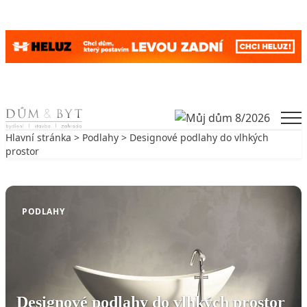
Skip to content
Men
Hlavní stránka
>
Podlahy
> Designové podlahy do vlhkých
prostor
Zpět na Podlahy
PODLAHY
Designové podlahy do vlhkých prostor