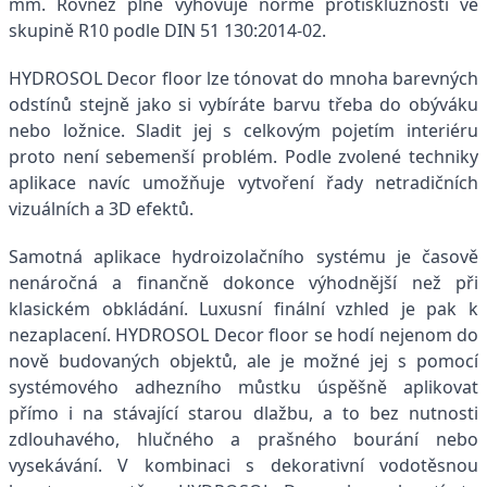
mm. Rovněž plně vyhovuje normě protiskluznosti ve
skupině R10 podle DIN 51 130:2014-02.
HYDROSOL Decor floor lze tónovat do mnoha barevných
odstínů stejně jako si vybíráte barvu třeba do obýváku
nebo ložnice. Sladit jej s celkovým pojetím interiéru
proto není sebemenší problém. Podle zvolené techniky
aplikace navíc umožňuje vytvoření řady netradičních
vizuálních a 3D efektů.
Samotná aplikace hydroizolačního systému je časově
nenáročná a finančně dokonce výhodnější než při
klasickém obkládání. Luxusní finální vzhled je pak k
nezaplacení. HYDROSOL Decor floor se hodí nejenom do
nově budovaných objektů, ale je možné jej s pomocí
systémového adhezního můstku úspěšně aplikovat
přímo i na stávající starou dlažbu, a to bez nutnosti
zdlouhavého, hlučného a prašného bourání nebo
vysekávání. V kombinaci s dekorativní vodotěsnou