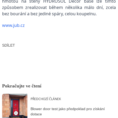
hmotou na stěny HYDROSOL Decor base lze tímto
způsobem zrealizovat během několika málo dní, zcela
bez bourání a bez jediné spáry, celou koupelnu.
www.jub.cz
SDÍLET
Facebook
X
LinkedIn
Email
Pokračujte ve čtení
PŘEDCHOZÍ ČLÁNEK
Blower door test jako předpoklad pro získání
dotace