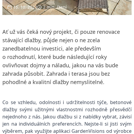
16. 10. 2023
2 min. čtení
Ať už vás čeká nový projekt, či pouze renovace
stávající dlažby, půjde nejen o ne zcela
zanedbatelnou investici, ale především
o rozhodnutí, které bude následující roky
ovlivňovat dojmy a náladu, jakou na vás bude
zahrada působit. Zahrada i terasa jsou bez
pohodlné a kvalitní dlažby nemyslitelné.
Co se vzhledu, odolnosti i udržitelnosti týče, betonové
dlažby svými užitnými vlastnostmi rozhodně přesvědčí
nejednoho z nás. Jakou dlažbu si z nabídky vybrat, závisí
jen na individuálních preferencích. Nejste-li si jisti svým
výběrem, pak využijte aplikaci GardenVisions od výrobce