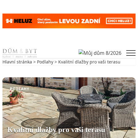
Skip to content
Men
Hlavní stránka
>
Podlahy
> Kvalitní dlažby pro vaši terasu
Zpět na Podlahy
PODLAHY
Kvalitní dlažby pro vaši terasu