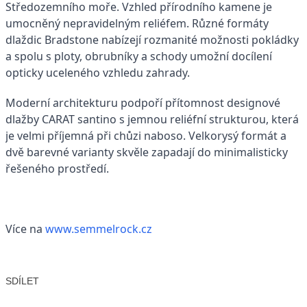
Středozemního moře. Vzhled přírodního kamene je
umocněný nepravidelným reliéfem. Různé formáty
dlaždic Bradstone nabízejí rozmanité možnosti pokládky
a spolu s ploty, obrubníky a schody umožní docílení
opticky uceleného vzhledu zahrady.
Moderní architekturu podpoří přítomnost designové
dlažby CARAT santino s jemnou reliéfní strukturou, která
je velmi příjemná při chůzi naboso. Velkorysý formát a
dvě barevné varianty skvěle zapadají do minimalisticky
řešeného prostředí.
Více na
www.semmelrock.cz
SDÍLET
Facebook
X
LinkedIn
Email