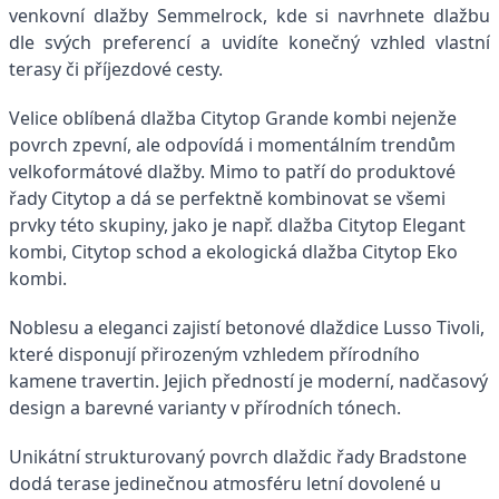
venkovní dlažby Semmelrock, kde si navrhnete dlažbu
dle svých preferencí a uvidíte konečný vzhled vlastní
terasy či příjezdové cesty.
Velice oblíbená dlažba Citytop Grande kombi nejenže
povrch zpevní, ale odpovídá i momentálním trendům
velkoformátové dlažby. Mimo to patří do produktové
řady Citytop a dá se perfektně kombinovat se všemi
prvky této skupiny, jako je např. dlažba Citytop Elegant
kombi, Citytop schod a ekologická dlažba Citytop Eko
kombi.
Noblesu a eleganci zajistí betonové dlaždice Lusso Tivoli,
které disponují přirozeným vzhledem přírodního
kamene travertin. Jejich předností je moderní, nadčasový
design a barevné varianty v přírodních tónech.
Unikátní strukturovaný povrch dlaždic řady Bradstone
dodá terase jedinečnou atmosféru letní dovolené u