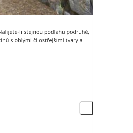
alijete-li stejnou podlahu podruhé,
nů s oblými či ostřejšími tvary a