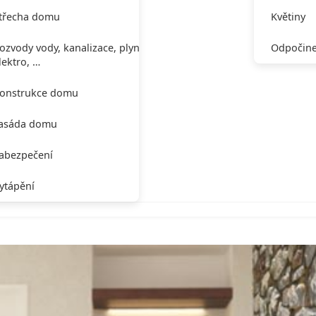
třecha domu
Květiny
ozvody vody, kanalizace, plynu,
Odpočine
lektro, …
onstrukce domu
asáda domu
abezpečení
ytápění