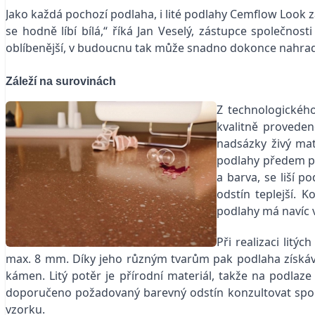
Jako každá pochozí podlaha, i lité podlahy Cemflow Look 
se hodně líbí bílá,“ říká Jan Veselý, zástupce společno
oblíbenější, v budoucnu tak může snadno dokonce nahradit p
Záleží na surovinách
Z technologickéh
kvalitně proveden
nadsázky živý mat
podlahy předem př
a barva, se liší p
odstín teplejší. 
podlahy má navíc v
Při realizaci lit
max. 8 mm. Díky jeho různým tvarům pak podlaha získává o
kámen. Litý potěr je přírodní materiál, takže na podla
doporučeno požadovaný barevný odstín konzultovat spolu
vzorku.