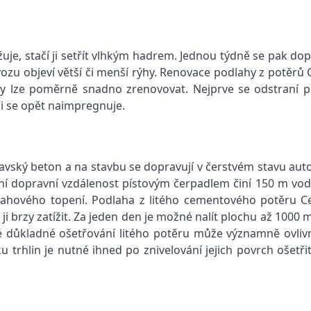
je, stačí ji setřít vlhkým hadrem. Jednou týdně se pak dop
rovozu objeví větší či menší rýhy. Renovace podlahy z potěr
ahy lze poměrně snadno zrenovovat. Nejprve se odstraní
p
ázi se opět naimpregnuje.
avský beton a na stavbu se dopravují v čerstvém stavu aut
í dopravní vzdálenost pístovým čerpadlem činí 150 m vodo
dlahového topení. Podlaha z litého cementového potěru 
i brzy zatížit. Za jeden den je možné nalít plochu až 1000 
 důkladné ošetřování litého potěru může významně ovlivnit
u trhlin je nutné ihned po znivelování jejich povrch ošetř