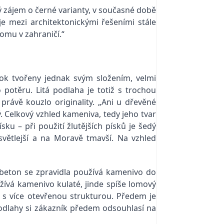
ý zájem o černé varianty, v současné době
je mezi architektonickými řešeními stále
tomu v zahraničí.“
ok tvořeny jednak svým složením, velmi
potěru. Litá podlaha je totiž s trochou
právě kouzlo originality. „Ani u dřevěné
 Celkový vzhled kameniva, tedy jeho tvar
ku – při použití žlutějších písků je šedý
 světlejší a na Moravě tmavší. Na vzhled
 beton se zpravidla používá kamenivo do
žívá kamenivo kulaté, jinde spíše lomový
 s více otevřenou strukturou. Předem je
odlahy si zákazník předem odsouhlasí na