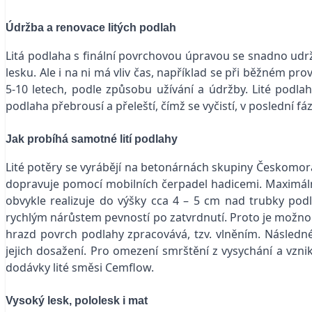
Údržba a renovace litých podlah
Litá podlaha s finální povrchovou úpravou se snadno udržu
lesku. Ale i na ni má vliv čas, například se při běžném p
5-10 letech, podle způsobu užívání a údržby. Lité podl
podlaha přebrousí a přeleští, čímž se vyčistí, v poslední f
Jak probíhá samotné lití podlahy
Lité potěry se vyrábějí na betonárnách skupiny Českomor
dopravuje pomocí mobilních čerpadel hadicemi. Maximáln
obvykle realizuje do výšky cca 4 – 5 cm nad trubky po
rychlým nárůstem pevností po zatvrdnutí. Proto je možno j
hrazd povrch podlahy zpracovává, tzv. vlněním. Následné
jejich dosažení. Pro omezení smrštění z vysychání a vznik
dodávky lité směsi Cemflow.
Vysoký lesk, pololesk i mat