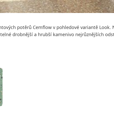
entových potěrů Cemflow v pohledové variantě Look. N
telné drobnější a hrubší kamenivo nejrůznějších odstí