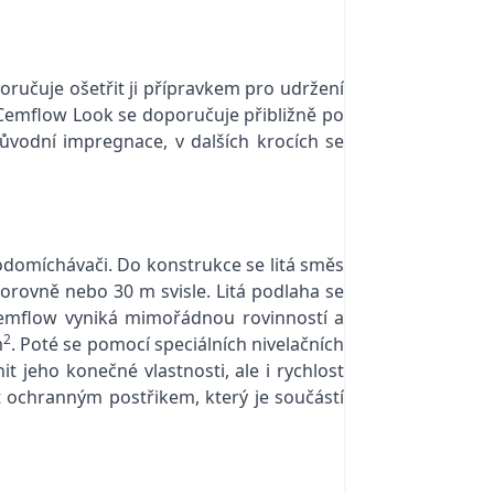
oručuje ošetřit ji přípravkem pro udržení
ů Cemflow Look se doporučuje přibližně po
ůvodní impregnace, v dalších krocích se
odomíchávači. Do konstrukce se litá směs
rovně nebo 30 m svisle. Litá podlaha se
Cemflow vyniká mimořádnou rovinností a
2
m
. Poté se pomocí speciálních nivelačních
 jeho konečné vlastnosti, ale i rychlost
it ochranným postřikem, který je součástí