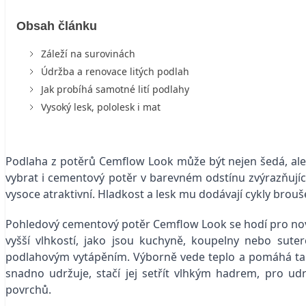
Obsah článku
Záleží na surovinách
Údržba a renovace litých podlah
Jak probíhá samotné lití podlahy
Vysoký lesk, pololesk i mat
Podlaha z potěrů Cemflow Look může být nejen šedá, ale 
vybrat i cementový potěr v barevném odstínu zvýrazňující
vysoce atraktivní. Hladkost a lesk mu dodávají cykly brouše
Pohledový cementový potěr Cemflow Look se hodí pro novo
vyšší vlhkostí, jako jsou kuchyně, koupelny nebo sute
podlahovým vytápěním. Výborně vede teplo a pomáhá tak 
snadno udržuje, stačí jej setřít vlhkým hadrem, pro u
povrchů.