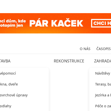
O NÁS
ČASOPIS
TAVBA
REKONSTRUKCE
ZAHRAD
vépomocí
Návštěvy
kna, dveře
Terasy, b
ovrchové úpravy
Jezírka a
odlahy
Péče o z