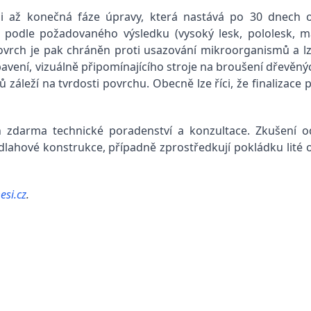
 až konečná fáze úpravy, která nastává po 30 dnech od
ký podle požadovaného výsledku (vysoký lesk, pololesk, m
ovrch je pak chráněn proti usazování mikroorganismů a lz
vybavení, vizuálně připomínajícího stroje na broušení dřevěn
 záleží na tvrdosti povrchu. Obecně lze říci, že finalizace
 zdarma technické poradenství a konzultace. Zkušení 
hové konstrukce, případně zprostředkují pokládku lité or
esi.cz
.