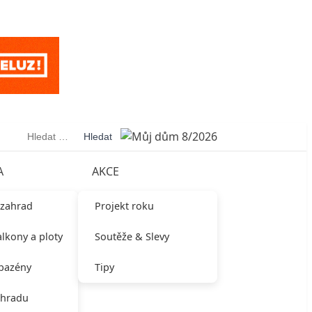
Vyhledávání
A
AKCE
 zahrad
Projekt roku
alkony a ploty
Soutěže & Slevy
 bazény
Tipy
ahradu