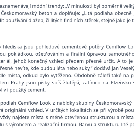
zaznamenávají módní trendy: „V minulosti byl poměrně velk
sti Českomoravský beton a doplňuje: „Litá podlaha obecně 
oužívání dlažeb, či litých finálních stěrek, stejně jako je 
o hlediska jsou pohledové cementové potěry Cemflow Lo
ou pokládkou, ošetřováním a finální úpravou samotného 
eriál, jehož konečný vzhled předem přesně určit. A to je 
esně nevíte, kde budou léta nebo suky,“ dodává Jan Veselý.
odle místa, odkud bylo vytěženo. Obdobně záleží také na pís
Kolem Prahy jsou písky spíš žlutější, zatímco na Plzeňsku
liv i použitý cement.
ých podlah Cemflow Look z nabídky skupiny Českomoravský
riginální vzhled. V určitých lokalitách se při výrobě pou
ze vždy najdete místa s méně otevřenou strukturou a místa
 s výrobcem a realizační firmou. Barvu a strukturu lité p