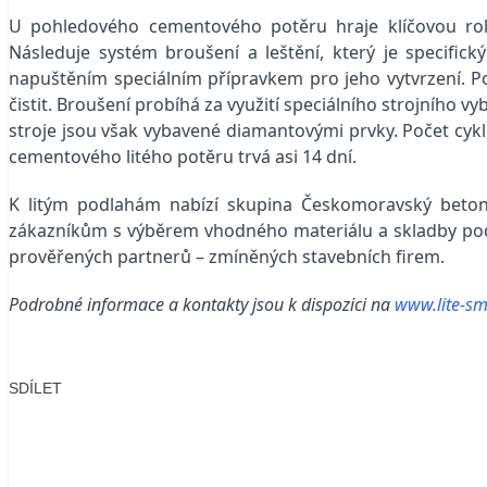
U pohledového cementového potěru hraje klíčovou roli
Následuje systém broušení a leštění, který je specific
napuštěním speciálním přípravkem pro jeho vytvrzení. P
čistit. Broušení probíhá za využití speciálního strojního 
stroje jsou však vybavené diamantovými prvky. Počet cyklů
cementového litého potěru trvá asi 14 dní.
K litým podlahám nabízí skupina Českomoravský beton
zákazníkům s výběrem vhodného materiálu a skladby podla
prověřených partnerů – zmíněných stavebních firem.
Podrobné informace a kontakty jsou k dispozici na
www.lite-sm
SDÍLET
Facebook
X
LinkedIn
Email