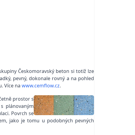
skupiny Českomoravský beton si totiž lze
hladký, pevný, dokonale rovný a na pohled
u. Více na
www.cemflow.cz
.
četně prostor s
í s plánovaným
aci. Povrch se
vkem, jako je tomu u podobných pevných