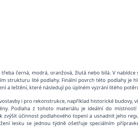
třeba černá, modrá, oranžová, žlutá nebo bílá. V nabídce 
m strukturu lité podlahy. Finální povrch této podlahy je 
ní a leštění, které následují po úplném vyzrání litého potěr
stavby i pro rekonstrukce, například historické budovy, v
rény. Podlaha z tohoto materiálu je ideální do místnost
zvýšit účinnost podlahového topení a usnadnit jeho regul
držení lesku se jednou týdně ošetřuje speciálním přípra