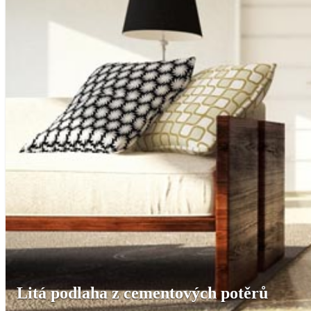
Litá podlaha z cementových potěrů