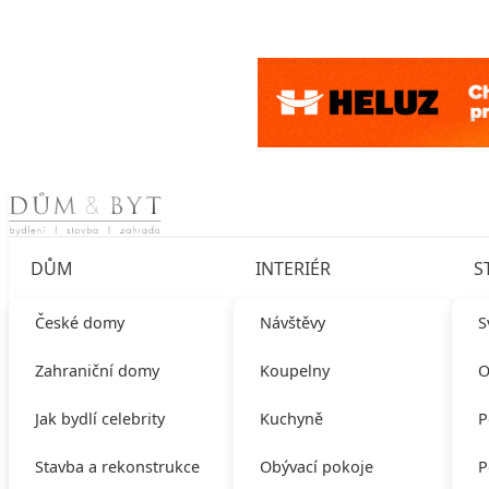
Skip to content
DŮM
INTERIÉR
S
České domy
Návštěvy
S
Zahraniční domy
Koupelny
O
Jak bydlí celebrity
Kuchyně
P
Stavba a rekonstrukce
Obývací pokoje
P