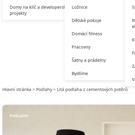
Domy na klíč a developerské
Ložnice
S
projekty
Dětské pokoje
R
e
Domácí fitness
K
Pracovny
F
Šatny a prádelny
Z
Bydlíme
V
Hlavní stránka
>
Podlahy
> Litá podlaha z cementových potěrů
Zpět na Podlahy
PODLAHY