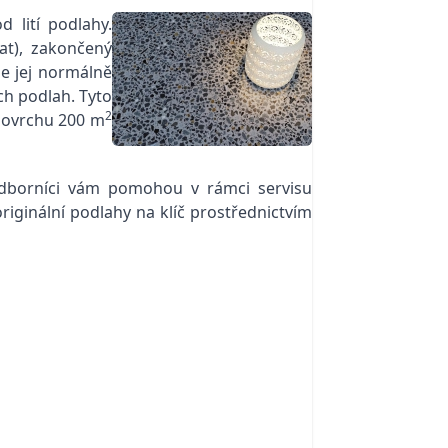
 lití podlahy.
at), zakončený
e jej normálně
ých podlah. Tyto
2
 povrchu 200 m
odborníci vám pomohou v rámci servisu
iginální podlahy na klíč prostřednictvím