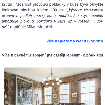
krytin). Možnost plovoucí pokládky v kuse bývá obvykle
2
limitován plochou kolem 100 m
.
„Výrobce vícevrstvých
dřevěných podlah značky Kährs například u svých podlah
umožňuje plovoucí pokládku v kuse až v rozsahu 1.250
2
m
,“
doplňuje Milan Mrkáček.
Více najdete na webu iStavInfo
Více k pevnému spojení (nejčastěji lepením) k podkladu
…