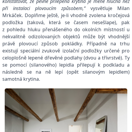
konstatovat, že pevně přilepená krytina je méně hlučná než
při instalaci plovoucím způsobem,“
vysvětluje Milan
Mrkáček. Doplňme ještě, je-li vhodně zvolena kročejová
podložka (taková, která se časem nesešlape), pak
z pohledu hluku přenášeného do okolních místností u
nekvalitně odizolovaných objektů může být vhodnější
právě plovoucí způsob pokládky. Případně na trhu
existují speciální zvukově izolační podložky určené pro
celoplošně lepené dřevěné podlahy (dvou a třívrstvé). Ty
se pomocí (silanového) lepidla přilepují k podkladu a
následně se na ně lepí (opět silanovým lepidlem)
samotná krytina.