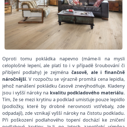
Oproti tomu pokládka napevno (máme-li na mysli
celoplošné lepení, ale platí to i v případě šroubování či
přibíjení podlahy) je zejména
časově, ale i finančně
náročnější
. V rozpočtu se výrazně promítá cena lepidla,
jehož nanášení pokládku časově znevýhodňuje. Kladeny
jsou i vyšší nároky na
kvalitu podkladového materiálu
.
Tím, že se mezi krytinu a podklad umisťuje pouze lepidlo
(podložky, které by drobné nerovnosti vstřebaly, zde
odpadají), zde vznikají vyšší nároky na čistotu podkladu.
Při poškození podlahového topení dochází ke zničení
podlahové krytiny. Je-li po letech zapotřebí výměna