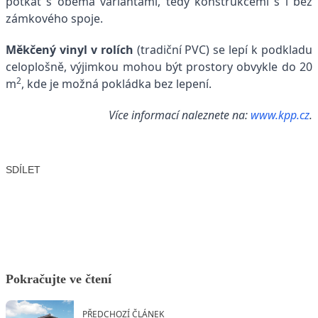
potkat s oběma variantami, tedy konstrukcemi s i bez
zámkového spoje.
Měkčený vinyl v rolích
(tradiční PVC) se lepí k podkladu
celoplošně, výjimkou mohou být prostory obvykle do 20
2
m
, kde je možná pokládka bez lepení.
Více informací naleznete na:
www.kpp.cz
.
SDÍLET
Facebook
X
LinkedIn
Email
Pokračujte ve čtení
PŘEDCHOZÍ ČLÁNEK