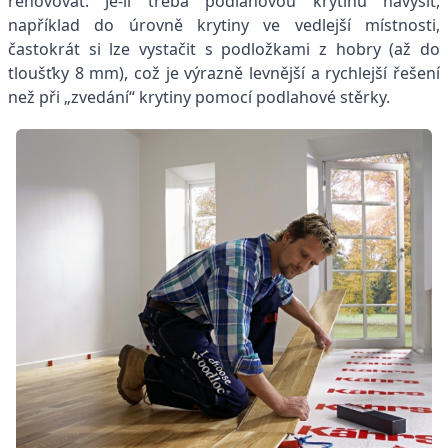
renovovat. Je-li třeba podlahovou krytinu navýšit,
například do úrovně krytiny ve vedlejší místnosti,
častokrát si lze vystačit s podložkami z hobry (až do
tloušťky 8 mm), což je výrazně levnější a rychlejší řešení
než při „zvedání“ krytiny pomocí podlahové stěrky.