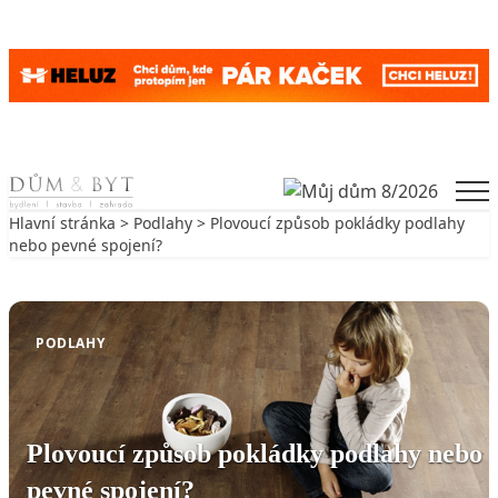
Skip to content
Men
Hlavní stránka
>
Podlahy
> Plovoucí způsob pokládky podlahy
nebo pevné spojení?
Zpět na Podlahy
PODLAHY
Plovoucí způsob pokládky podlahy nebo
pevné spojení?