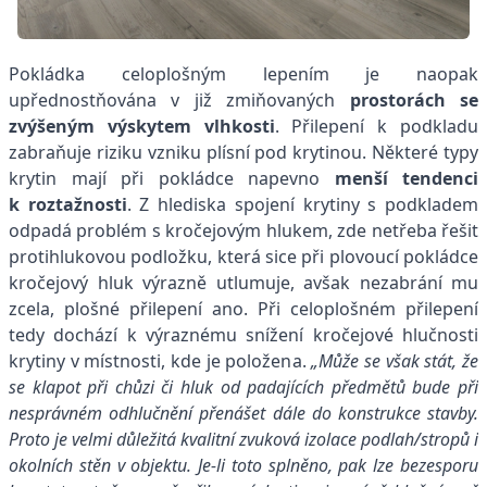
Pokládka celoplošným lepením je naopak
upřednostňována v již zmiňovaných
prostorách se
zvýšeným výskytem vlhkosti
. Přilepení k podkladu
zabraňuje riziku vzniku plísní pod krytinou. Některé typy
krytin mají při pokládce napevno
menší tendenci
k roztažnosti
. Z hlediska spojení krytiny s podkladem
odpadá problém s kročejovým hlukem, zde netřeba řešit
protihlukovou podložku, která sice při plovoucí pokládce
kročejový hluk výrazně utlumuje, avšak nezabrání mu
zcela, plošné přilepení ano. Při celoplošném přilepení
tedy dochází k výraznému snížení kročejové hlučnosti
krytiny v místnosti, kde je položena.
„Může se však stát, že
se klapot při chůzi či hluk od padajících předmětů bude při
nesprávném odhlučnění přenášet dále do konstrukce stavby.
Proto je velmi důležitá kvalitní zvuková izolace podlah/stropů i
okolních stěn v objektu. Je-li toto splněno, pak lze bezesporu