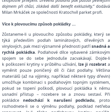
celoplošné přilepení. Dřevěná podlaha pak působí pevnějším
dojmem při chůzi, získává další benefit exkluzivity,“
dodává
Milan Mrkáček ze společnosti Kratochvíl parket profi.
Více k plovoucímu způsob pokládky …
Zůstaneme-li u plovoucího způsobu pokládky, který se
týká především podlah laminátových, dřevěných a
vinylových, pak mezi významné přednosti patří
snadná a
rychlá pokládka
. Podlahové dílce vybavené zámkovým
spojem se do sebe jednoduše zacvakávají. Dojde-li
k poškození krytiny v průběhu užívání,
lze ji rozebrat
a
vyměnit pouze poničený díl či část podlahy. Většina
materiálů (až na výjimky, například některé typy dřevin)
umožňuje kombinaci s podlahovým topným systémem,
pokud se topení poškodí, plovoucí pokládka k němu
usnadní přístup – rozebere se a znovu sestaví. Při
pokládce
nedochází k narušení podkladu
, proto
rozhodnete-li se o výměnu podlahy, podklad netřeba