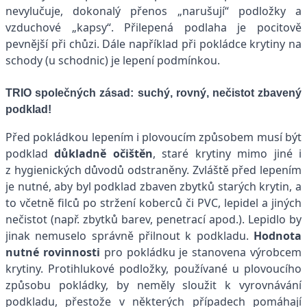
nevylučuje, dokonalý přenos „narušují“ podložky a
vzduchové „kapsy“. Přilepená podlaha je pocitově
pevnější při chůzi. Dále například při pokládce krytiny na
schody (u schodnic) je lepení podmínkou.
TRIO společných zásad: suchý, rovný, nečistot zbavený
podklad!
Před pokládkou lepením i plovoucím způsobem musí být
podklad
důkladně očištěn
, staré krytiny mimo jiné i
z hygienických důvodů odstraněny. Zvláště před lepením
je nutné, aby byl podklad zbaven zbytků starých krytin, a
to včetně filců po stržení koberců či PVC, lepidel a jiných
nečistot (např. zbytků barev, penetrací apod.). Lepidlo by
jinak nemuselo správně přilnout k podkladu.
Hodnota
nutné rovinnosti
pro pokládku je stanovena výrobcem
krytiny. Protihlukové podložky, používané u plovoucího
způsobu pokládky, by neměly sloužit k vyrovnávání
podkladu, přestože v některých případech pomáhají