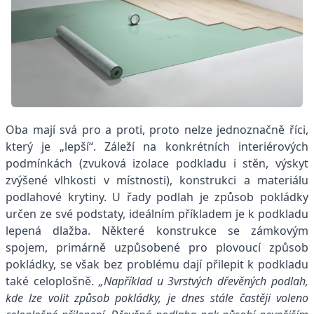
Oba mají svá pro a proti, proto nelze jednoznačně říci,
který je „lepší“. Záleží na konkrétních interiérových
podmínkách (zvuková izolace podkladu i stěn, výskyt
zvýšené vlhkosti v místnosti), konstrukci a materiálu
podlahové krytiny. U řady podlah je způsob pokládky
určen ze své podstaty, ideálním příkladem je k podkladu
lepená dlažba. Některé konstrukce se zámkovým
spojem, primárně uzpůsobené pro plovoucí způsob
pokládky, se však bez problému dají přilepit k podkladu
také celoplošně.
„Například u 3vrstvých dřevěných podlah,
kde lze volit způsob pokládky, je dnes stále častěji voleno