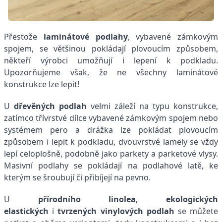
Přestože
laminátové podlahy
, vybavené zámkovým
spojem, se většinou pokládají plovoucím způsobem,
někteří výrobci umožňují i lepení k podkladu.
Upozorňujeme však, že ne všechny laminátové
konstrukce lze lepit!
U
dřevěných podlah
velmi záleží na typu konstrukce,
zatímco třívrstvé dílce vybavené zámkovým spojem nebo
systémem pero a drážka lze pokládat plovoucím
způsobem i lepit k podkladu, dvouvrstvé lamely se vždy
lepí celoplošně, podobně jako parkety a parketové vlysy.
Masivní podlahy se pokládají na podlahové latě, ke
kterým se šroubují či přibíjejí na pevno.
U
přírodního linolea
,
ekologických
elastických
i
tvrzených vinylových podlah
se můžete