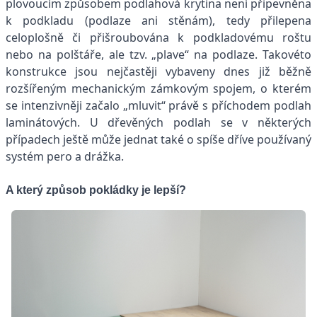
plovoucím způsobem podlahová krytina není připevněna
k podkladu (podlaze ani stěnám), tedy přilepena
celoplošně či přišroubována k podkladovému roštu
nebo na polštáře, ale tzv. „plave“ na podlaze. Takovéto
konstrukce jsou nejčastěji vybaveny dnes již běžně
rozšířeným mechanickým zámkovým spojem, o kterém
se intenzivněji začalo „mluvit“ právě s příchodem podlah
laminátových. U dřevěných podlah se v některých
případech ještě může jednat také o spíše dříve používaný
systém pero a drážka.
A který způsob pokládky je lepší?