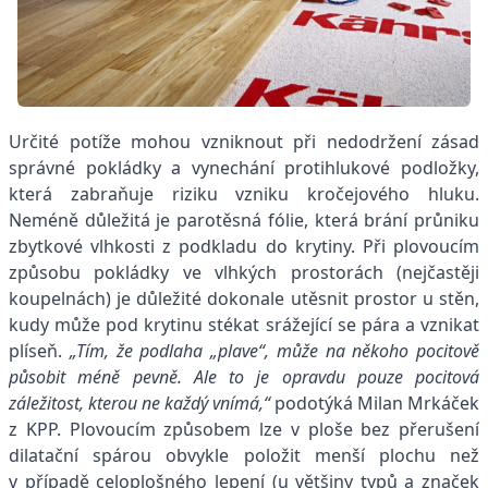
Určité potíže mohou vzniknout při nedodržení zásad
správné pokládky a vynechání protihlukové podložky,
která zabraňuje riziku vzniku kročejového hluku.
Neméně důležitá je parotěsná fólie, která brání průniku
zbytkové vlhkosti z podkladu do krytiny. Při plovoucím
způsobu pokládky ve vlhkých prostorách (nejčastěji
koupelnách) je důležité dokonale utěsnit prostor u stěn,
kudy může pod krytinu stékat srážející se pára a vznikat
plíseň.
„Tím, že podlaha „plave“, může na někoho pocitově
působit méně pevně. Ale to je opravdu pouze pocitová
záležitost, kterou ne každý vnímá,“
podotýká Milan Mrkáček
z KPP. Plovoucím způsobem lze v ploše bez přerušení
dilatační spárou obvykle položit menší plochu než
v případě celoplošného lepení (u většiny typů a značek