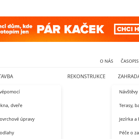
O NÁS
ČASOPIS
TAVBA
REKONSTRUKCE
ZAHRAD
vépomocí
Návštěvy
kna, dveře
Terasy, b
ovrchové úpravy
Jezírka a
odlahy
Péče o z