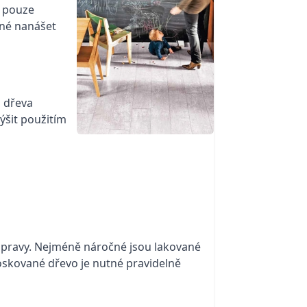
t pouze
tné nanášet
o dřeva
ýšit použitím
é úpravy. Nejméně náročné jsou lakované
oskované dřevo je nutné pravidelně