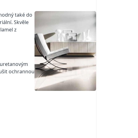
vhodný také do
iální. Skvěle
lamel z
olyuretanovým
ušit ochrannou