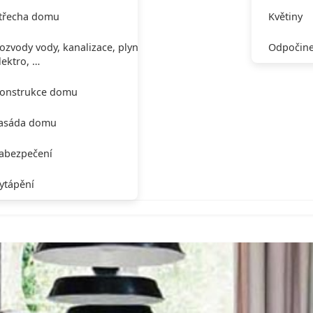
třecha domu
Květiny
ozvody vody, kanalizace, plynu,
Odpočine
lektro, …
onstrukce domu
asáda domu
abezpečení
ytápění