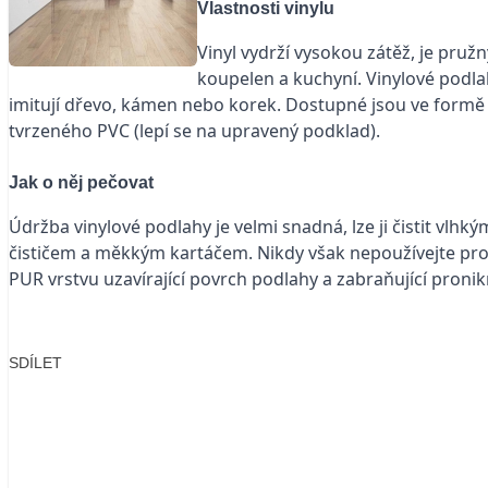
Vlastnosti vinylu
Vinyl vydrží vysokou zátěž, je pruž
koupelen a kuchyní. Vinylové podlahy
imitují dřevo, kámen nebo korek. Dostupné jsou ve formě 
tvrzeného PVC (lepí se na upravený podklad).
Jak o něj pečovat
Údržba vinylové podlahy je velmi snadná, lze ji čistit vlh
čističem a měkkým kartáčem. Nikdy však nepoužívejte pr
PUR vrstvu uzavírající povrch podlahy a zabraňující pronikn
SDÍLET
Facebook
X
LinkedIn
Email