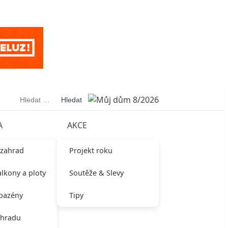
Vyhledávání
A
AKCE
 zahrad
Projekt roku
alkony a ploty
Soutěže & Slevy
 bazény
Tipy
ahradu