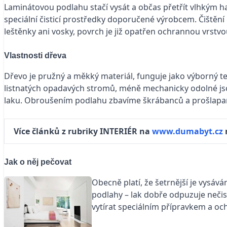
Laminátovou podlahu stačí vysát a občas přetřít vlhkým
speciální čisticí prostředky doporučené výrobcem. Čiště
leštěnky ani vosky, povrch je již opatřen ochrannou vrstv
Vlastnosti dřeva
Dřevo je pružný a měkký materiál, funguje jako výborný te
listnatých opadavých stromů, méně mechanicky odolné jsou 
laku. Obroušením podlahu zbavíme škrábanců a prošlapaný
Více článků z rubriky INTERIÉR na
www.dumabyt.cz
Jak o něj pečovat
Obecně platí, že šetrnější je vysáv
podlahy – lak dobře odpuzuje nečis
vytírat speciálním přípravkem a oc