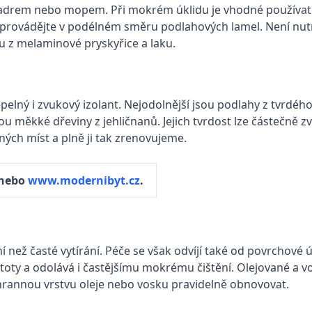
 hadrem nebo mopem. Při mokrém úklidu je vhodné používa
ní provádějte v podélném směru podlahových lamel. Není nu
ou z melaminové pryskyřice a laku.
pelný i zvukový izolant. Nejodolnější jsou podlahy z tvrdéh
měkké dřeviny z jehličnanů. Jejich tvrdost lze částečně zv
ch míst a plně ji tak zrenovujeme.
nebo
www.modernibyt.cz
.
ání než časté vytírání. Péče se však odvíjí také od povrchov
toty a odolává i častějšímu mokrému čištění. Olejované a v
hrannou vrstvu oleje nebo vosku pravidelně obnovovat.