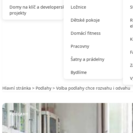
Domy na klíč a developerské
Ložnice
S
projekty
Dětské pokoje
R
e
Domácí fitness
K
Pracovny
F
Šatny a prádelny
Z
Bydlíme
V
Hlavní stránka
>
Podlahy
> Volba podlahy chce rozvahu i odvahu
Zpět na Podlahy
PODLAHY