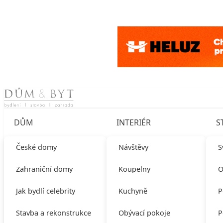
Skip to content
DŮM
INTERIÉR
S
České domy
Návštěvy
S
Zahraniční domy
Koupelny
O
Jak bydlí celebrity
Kuchyně
P
Stavba a rekonstrukce
Obývací pokoje
P