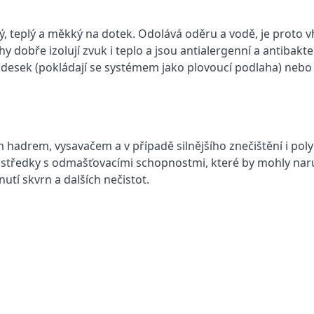
ný, teplý a měkký na dotek. Odolává oděru a vodě, je proto 
 dobře izolují zvuk i teplo a jsou antialergenní a antibakter
desek (pokládají se systémem jako plovoucí podlaha) nebo 
kým hadrem, vysavačem a v případě silnějšího znečištění i p
ostředky s odmašťovacími schopnostmi, které by mohly nar
utí skvrn a dalších nečistot.