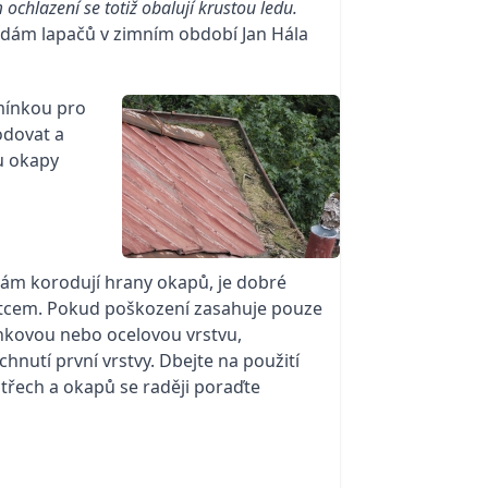
chlazení se totiž obalují krustou ledu.
dám lapačů v zimním období Jan Hála
mínkou pro
odovat a
ou okapy
vám korodují hrany okapů, je dobré
ětcem. Pokud poškození zasahuje pouze
zinkovou nebo ocelovou vrstvu,
hnutí první vrstvy. Dbejte na použití
řech a okapů se raději poraďte