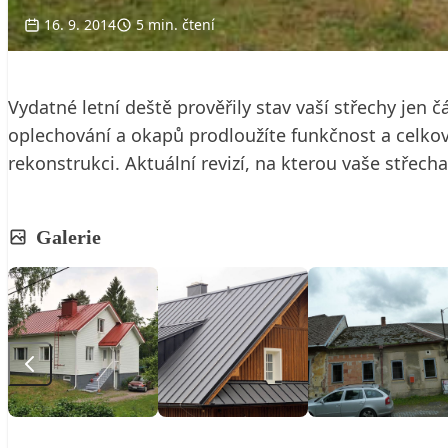
16. 9. 2014
5 min. čtení
Vydatné letní deště prověřily stav vaší střechy jen 
oplechování a okapů prodloužíte funkčnost a celko
rekonstrukci. Aktuální revizí, na kterou vaše střech
Galerie