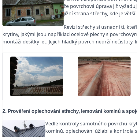
že povrchová úprava již vyžaduj
jižní strana střechy, kde je v
Revizi střechy si usnadní ti, kt
krytiny, jakými jsou například ocelové plechy s povrchový
montáži desítky let. Jejich hladký povrch nedrží nečistoty, l
2. Prověření oplechování střechy, lemování komínů a spo
Vedle kontroly samotného povrchu kryti
komínů, oplechování úžlabí a kontrola 