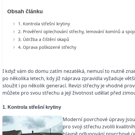
Obsah článku
1. Kontrola střešní krytiny
2. Prověření oplechování střechy, lemování komínů a spoj
3. Údržba a čištění okapů
4. Oprava poškozené střechy
I když vám do domu zatím nezatéká, nemusí to nutně znam
po několika letech, kdy již náprava zpravidla vyžaduje vě
sloužit i po několik generací. Revizi střechy je vhodné pro
můžete pro svou střechu a její životnost udělat před zimo
1. Kontrola střešní krytiny
Moderní povrchové úpravy jsou s
pro svoji střechu zvolili kvali
hlavně odlupování povrchové úpr