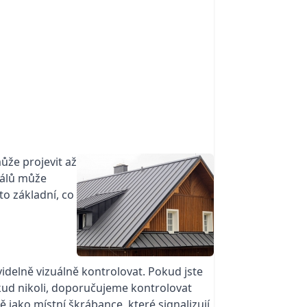
ůže projevit až
iálů může
to základní, co
videlně vizuálně kontrolovat. Pokud jste
Pokud nikoli, doporučujeme kontrolovat
 jako místní škrábance, které signalizují,