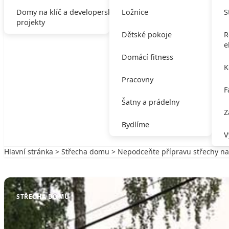
Domy na klíč a developerské
Ložnice
S
projekty
Dětské pokoje
R
e
Domácí fitness
K
Pracovny
F
Šatny a prádelny
Z
Bydlíme
V
Hlavní stránka
>
Střecha domu
> Nepodceňte přípravu střechy n
Zpět na Střecha domu
STŘECHA DOMU