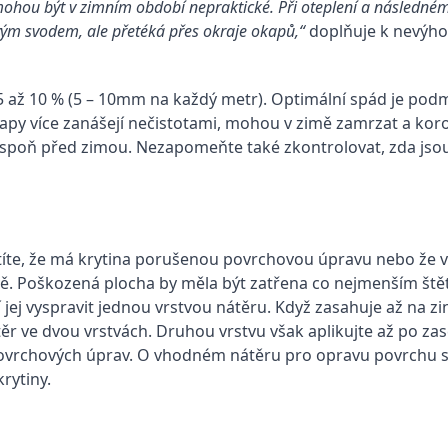
ohou být v zimním období nepraktické. Při oteplení a následném o
m svodem, ale přetéká přes okraje okapů,“
doplňuje k nevýho
5 až 10 % (5 – 10mm na každý metr). Optimální spád je pod
apy více zanášejí nečistotami, mohou v zimě zamrzat a kor
 alespoň před zimou. Nezapomeňte také zkontrolovat, zda js
istíte, že má krytina porušenou povrchovou úpravu nebo že 
vě. Poškozená plocha by měla být zatřena co nejmenším št
í jej vyspravit jednou vrstvou nátěru. Když zasahuje až na 
ěr ve dvou vrstvách. Druhou vrstvu však aplikujte až po zasc
ovrchových úprav. O vhodném nátěru pro opravu povrchu st
rytiny.