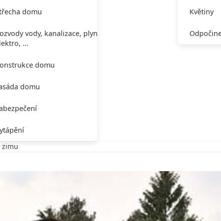
třecha domu
Květiny
ozvody vody, kanalizace, plynu,
Odpočine
lektro, …
onstrukce domu
asáda domu
abezpečení
ytápění
a zimu