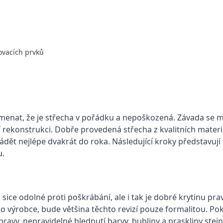
ovacích prvků
enat, že je střecha v pořádku a nepoškozená. Závada se m
tší rekonstrukci. Dobře provedená střecha z kvalitních mater
vádět nejlépe dvakrát do roka. Následující kroky představují 
u.
ice odolné proti poškrábání, ale i tak je dobré krytinu pra
tního výrobce, bude většina těchto revizí pouze formalitou. 
avy, nepravidelné blednutí barvy, bubliny a praskliny stejně