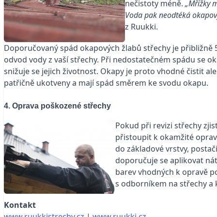
nečistoty méně.
„Mřížky m
Voda pak neodtéká okapový
z Ruukki.
Doporučovaný spád okapových žlabů střechy je přibližně 
odvod vody z vaší střechy. Při nedostatečném spádu se ok
snižuje se jejich životnost. Okapy je proto vhodné čistit
patřičně ukotveny a mají spád směrem ke svodu okapu.
4. Oprava poškozené střechy
Pokud při revizi střechy zj
přistoupit k okamžité opra
do základové vrstvy, postač
doporučuje se aplikovat nát
barev vhodných k opravě p
s odborníkem na střechy a k
Kontakt
www.ruukkistrechy.cz
|
www.ruukki.cz