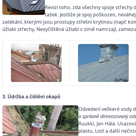
Revizi toho, zda všechny spoje střechy
tašek. Jestliže je spoj poškozen, neváh
zatékání, kterými jsou prostupy střešní krytinou (např. ko
úžlabí střechy. Nevyčištěná úžlabí v zimě namrzají, zamez
3. Údržba a čištění okapů
Odvedení veškeré vody do
a správně dimenzovaný odvo
Ruukki, Jan Hála. Usazov
plastu. Listí a další neči