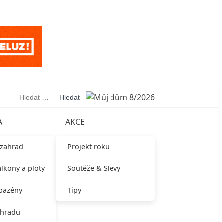
Vyhledávání
A
AKCE
 zahrad
Projekt roku
alkony a ploty
Soutěže & Slevy
 bazény
Tipy
ahradu