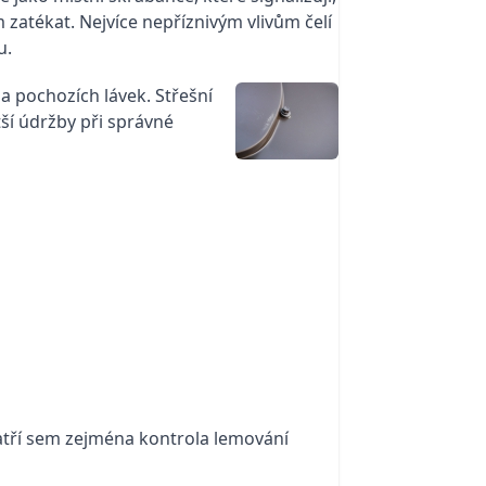
zatékat. Nejvíce nepříznivým vlivům čelí
u.
 a pochozích lávek. Střešní
tší údržby při správné
atří sem zejména kontrola lemování