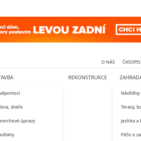
O NÁS
ČASOPIS
TAVBA
REKONSTRUKCE
ZAHRAD
vépomocí
Návštěvy
kna, dveře
Terasy, b
ovrchové úpravy
Jezírka a
odlahy
Péče o z