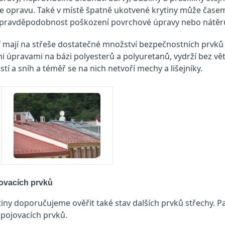
e opravu. Také v místě špatně ukotvené krytiny může časem 
ětší pravděpodobnost poškození povrchové úpravy nebo nátěr
eří mají na střeše dostatečné množství bezpečnostních prvků
mi úpravami na bázi polyesterů a polyuretanů, vydrží bez vě
istí a sníh a téměř se na nich netvoří mechy a lišejníky.
jovacích prvků
ny doporučujeme ověřit také stav dalších prvků střechy. P
spojovacích prvků.