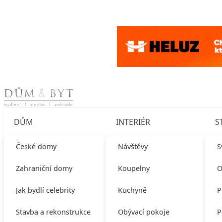
Skip to content
DŮM
INTERIÉR
S
České domy
Návštěvy
S
Zahraniční domy
Koupelny
O
Jak bydlí celebrity
Kuchyně
P
Stavba a rekonstrukce
Obývací pokoje
P