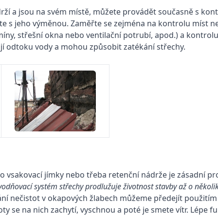
 drží a jsou na svém místě, můžete provádět současně s kon
ejte s jeho výměnou. Zaměřte se zejména na kontrolu míst ne
míny, střešní okna nebo ventilační potrubí, apod.) a kontrol
ují odtoku vody a mohou způsobit zatékání střechy.
 vsakovací jímky nebo třeba retenční nádrže je zásadní pro
dňovací systém střechy prodlužuje životnost stavby až o několik 
ání nečistot v okapových žlabech můžeme předejít použití
stoty se na nich zachytí, vyschnou a poté je smete vítr. Lépe f