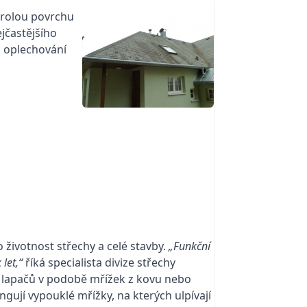
trolou povrchu
jčastějšího
u oplechování
 životnost střechy a celé stavby.
„Funkční
let,“
říká specialista divize střechy
m lapačů v podobě mřížek z kovu nebo
ungují vypouklé mřížky, na kterých ulpívají