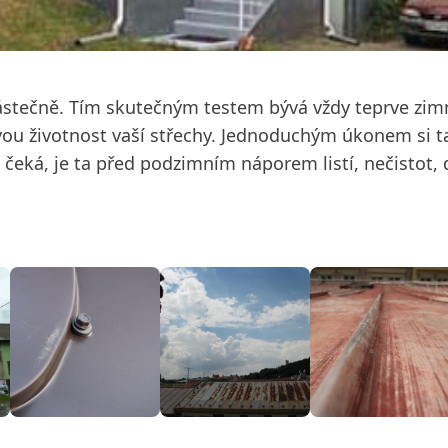
částečně. Tím skutečným testem bývá vždy teprve zimní
vou životnost vaší střechy. Jednoduchým úkonem si t
a čeká, je ta před podzimním náporem listí, nečistot,