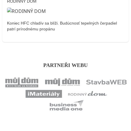
RODINNÝ DOM
Koniec HFC chladív sa blíži. Budúcnosť tepelných čerpadiel
patrí prírodnému propánu
PARTNEŘI WEBU