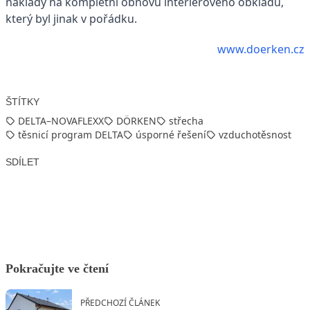
náklady na kompletní obnovu interiérového obkladu,
který byl jinak v pořádku.
www.doerken.cz
ŠTÍTKY
DELTA–NOVAFLEXX
DÖRKEN
střecha
těsnicí program DELTA
úsporné řešení
vzduchotěsnost
SDÍLET
Facebook
X
LinkedIn
Email
Pokračujte ve čtení
PŘEDCHOZÍ ČLÁNEK