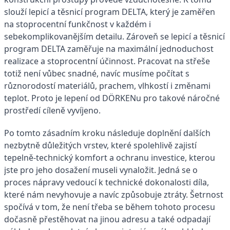
slouží lepicí a těsnicí program DELTA, který je zaměřen
na stoprocentní funkčnost v každém i
sebekomplikovanějším detailu. Zároveň se lepicí a těsnicí
program DELTA zaměřuje na maximální jednoduchost
realizace a stoprocentní účinnost. Pracovat na střeše
totiž není vůbec snadné, navíc musíme počítat s
různorodostí materiálů, prachem, vlhkostí i změnami
teplot. Proto je lepení od DÖRKENu pro takové náročné
prostředí cíleně vyvíjeno.
Po tomto zásadním kroku následuje doplnění dalších
nezbytně důležitých vrstev, které spolehlivě zajistí
tepelně-technický komfort a ochranu investice, kterou
jste pro jeho dosažení museli vynaložit. Jedná se o
proces nápravy vedoucí k technické dokonalosti díla,
které nám nevyhovuje a navíc způsobuje ztráty. Šetrnost
spočívá v tom, že není třeba se během tohoto procesu
dočasně přestěhovat na jinou adresu a také odpadají