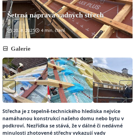
Šetrná náprava vadných střech
20. 8. 2025
4 min. čtení
Galerie
Střecha je z tepelně-technického hlediska nejvíce
namáhanou konstrukcí našeho domu nebo bytu v
podkroví. Nezřídka se stává, že v dálné či nedávné
minulosti zhotovené střechy vykazují vady