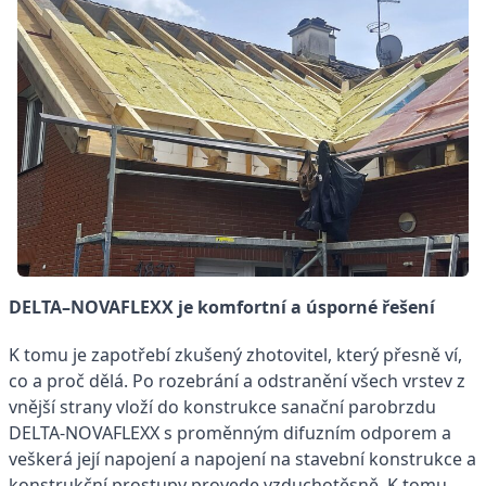
DELTA–NOVAFLEXX je komfortní a úsporné řešení
K tomu je zapotřebí zkušený zhotovitel, který přesně ví,
co a proč dělá. Po rozebrání a odstranění všech vrstev z
vnější strany vloží do konstrukce sanační parobrzdu
DELTA-NOVAFLEXX s proměnným difuzním odporem a
veškerá její napojení a napojení na stavební konstrukce a
konstrukční prostupy provede vzduchotěsně. K tomu