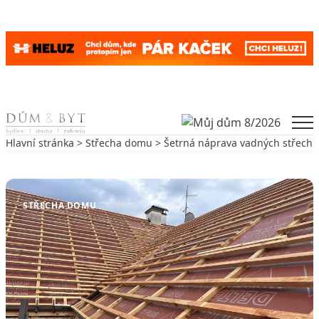
Skip to content
Men
Hlavní stránka
>
Střecha domu
> Šetrná náprava vadných střech
Zpět na Střecha domu
STŘECHA DOMU