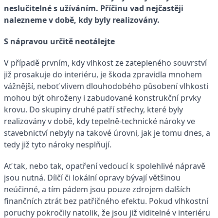
neslučitelné s užíváním. Příčinu vad nejčastěji
nalezneme v době, kdy byly realizovány.
S nápravou určitě neotálejte
V případě prvním, kdy vlhkost ze zatepleného souvrství
již prosakuje do interiéru, je škoda zpravidla mnohem
vážnější, neboť vlivem dlouhodobého působení vlhkosti
mohou být ohroženy i zabudované konstrukční prvky
krovu. Do skupiny druhé patří střechy, které byly
realizovány v době, kdy tepelně-technické nároky ve
stavebnictví nebyly na takové úrovni, jak je tomu dnes, a
tedy již tyto nároky nesplňují.
Ať tak, nebo tak, opatření vedoucí k spolehlivé nápravě
jsou nutná. Dílčí či lokální opravy bývají většinou
neúčinné, a tím pádem jsou pouze zdrojem dalších
finančních ztrát bez patřičného efektu. Pokud vlhkostní
poruchy pokročily natolik, že jsou již viditelné v interiéru