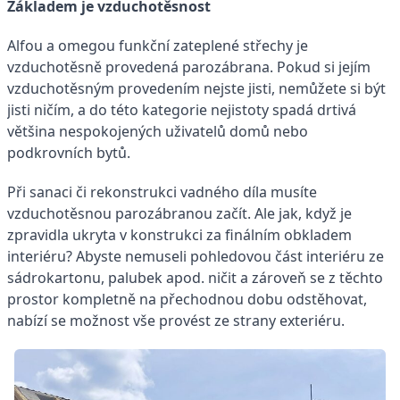
Základem je vzduchotěsnost
Alfou a omegou funkční zateplené střechy je
vzduchotěsně provedená parozábrana. Pokud si jejím
vzduchotěsným provedením nejste jisti, nemůžete si být
jisti ničím, a do této kategorie nejistoty spadá drtivá
většina nespokojených uživatelů domů nebo
podkrovních bytů.
Při sanaci či rekonstrukci vadného díla musíte
vzduchotěsnou parozábranou začít. Ale jak, když je
zpravidla ukryta v konstrukci za finálním obkladem
interiéru? Abyste nemuseli pohledovou část interiéru ze
sádrokartonu, palubek apod. ničit a zároveň se z těchto
prostor kompletně na přechodnou dobu odstěhovat,
nabízí se možnost vše provést ze strany exteriéru.