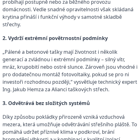
probíhají postupně nebo za běžného provozu
domácnosti. Vedle snadné opravitelnosti však skládaná
krytina přináší i funkční výhody v samotné skladbě
střechy.
2. Vydrží extrémní povětrnostní podmínky
„Pálené a betonové tašky mají životnost i několik
generací a zvládnou i extrémní podmínky – silný vítr,
mráz, krupobití nebo ostré slunce. Zároveň jsou vhodné i
pro dodatečnou montáž fotovoltaiky, pokud se pro ni
investoři rozhodnou později,“ vysvětluje technický expert
Ing. Jakub Hemza za Alianci taškových střech.
3. Odvětrává bez složitých systémů
Díky způsobu pokládky přirozeně vzniká vzduchová
mezera, která umožňuje odvětrávání střešního pláště. To
pomáhá udržet příznivé klima v podkroví, brání
hromadění vlhkosti a v kombinaci s kvalitní izolací