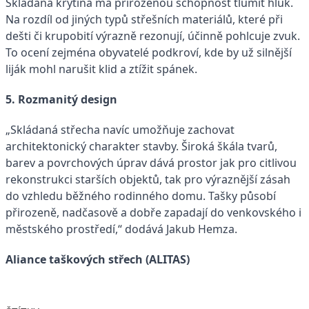
Skládaná krytina má přirozenou schopnost tlumit hluk.
Na rozdíl od jiných typů střešních materiálů, které při
dešti či krupobití výrazně rezonují, účinně pohlcuje zvuk.
To ocení zejména obyvatelé podkroví, kde by už silnější
liják mohl narušit klid a ztížit spánek.
5. Rozmanitý design
„Skládaná střecha navíc umožňuje zachovat
architektonický charakter stavby. Široká škála tvarů,
barev a povrchových úprav dává prostor jak pro citlivou
rekonstrukci starších objektů, tak pro výraznější zásah
do vzhledu běžného rodinného domu. Tašky působí
přirozeně, nadčasově a dobře zapadají do venkovského i
městského prostředí,“ dodává Jakub Hemza.
Aliance taškových střech (ALITAS)