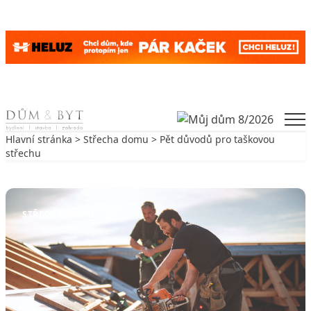
Skip to content
Men
Hlavní stránka
>
Střecha domu
> Pět důvodů pro taškovou
střechu
Zpět na Střecha domu
STŘECHA DOMU