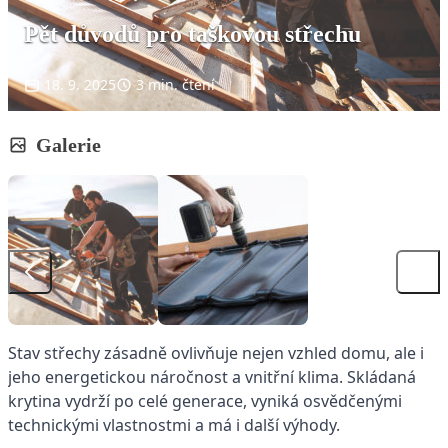
Pět důvodů pro taškovou střechu
18. 9. 2025
3 min. čtení
Galerie
Stav střechy zásadně ovlivňuje nejen vzhled domu, ale i
jeho energetickou náročnost a vnitřní klima. Skládaná
krytina vydrží po celé generace, vyniká osvědčenými
technickými vlastnostmi a má i další výhody.