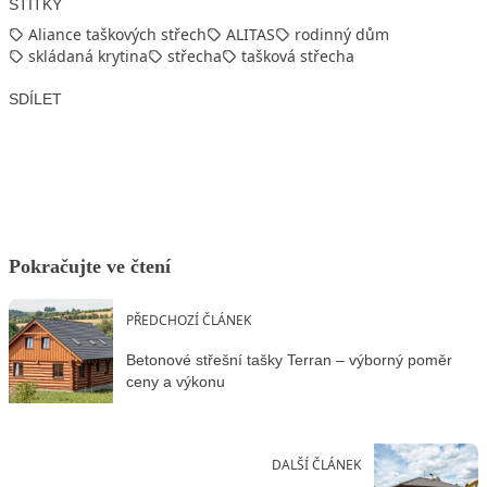
ŠTÍTKY
Aliance taškových střech
ALITAS
rodinný dům
skládaná krytina
střecha
tašková střecha
SDÍLET
Facebook
X
LinkedIn
Email
Pokračujte ve čtení
PŘEDCHOZÍ ČLÁNEK
Betonové střešní tašky Terran – výborný poměr
ceny a výkonu
DALŠÍ ČLÁNEK