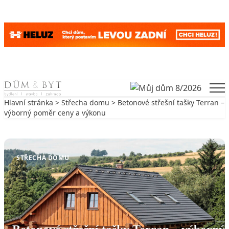
Skip to content
Men
Hlavní stránka
>
Střecha domu
> Betonové střešní tašky Terran –
výborný poměr ceny a výkonu
Zpět na Střecha domu
STŘECHA DOMU