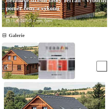
Betonové střešní tašky Terran – výborný
poměr ceny a výkonu
17. 9. 2025
2 min. čtení
Galerie