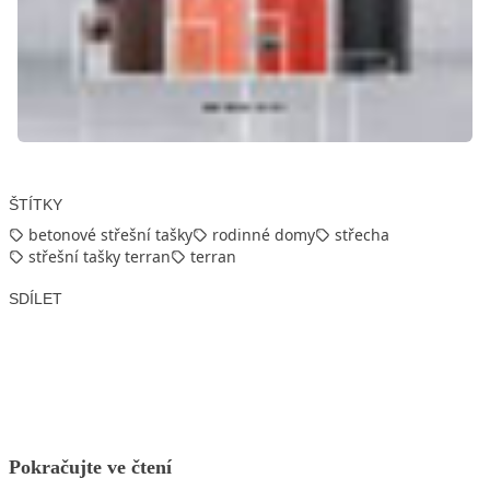
ŠTÍTKY
betonové střešní tašky
rodinné domy
střecha
střešní tašky terran
terran
SDÍLET
Facebook
X
LinkedIn
Email
Pokračujte ve čtení