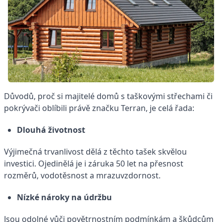
Důvodů, proč si majitelé domů s taškovými střechami či
pokrývači oblíbili právě značku Terran, je celá řada:
Dlouhá životnost
Výjimečná trvanlivost dělá z těchto tašek skvělou
investici. Ojedinělá je i záruka 50 let na přesnost
rozměrů, vodotěsnost a mrazuvzdornost.
Nízké nároky na údržbu
Jsou odolné vůči povětrnostním podmínkám a škůdcům