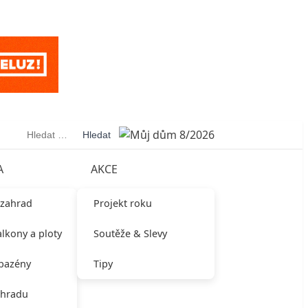
Vyhledávání
A
AKCE
 zahrad
Projekt roku
alkony a ploty
Soutěže & Slevy
 bazény
Tipy
ahradu