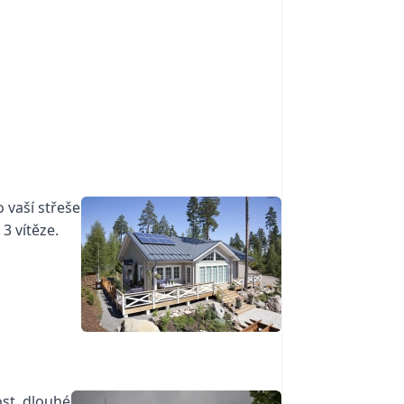
o vaší střeše
3 vítěze.
ost, dlouhé