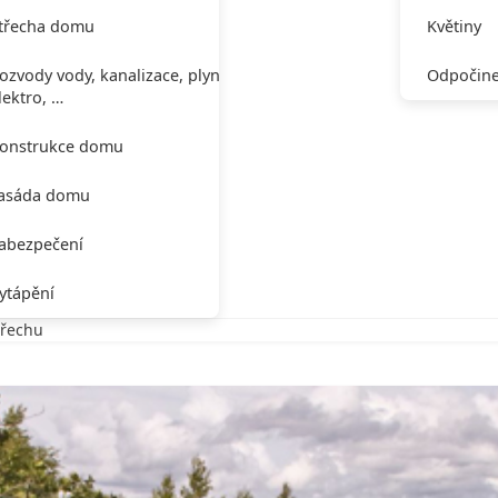
třecha domu
Květiny
ozvody vody, kanalizace, plynu,
Odpočine
lektro, …
onstrukce domu
asáda domu
abezpečení
ytápění
třechu