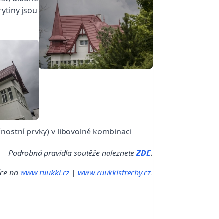
ytiny jsou
čnostní prvky) v libovolné kombinaci
Podrobná pravidla soutěže naleznete
ZDE
.
íce na
www.ruukki.cz
|
www.ruukkistrechy.cz
.