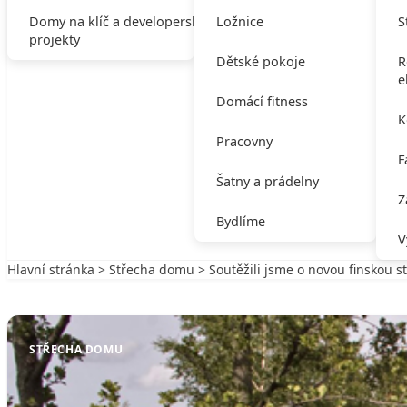
Domy na klíč a developerské
Ložnice
S
projekty
Dětské pokoje
R
e
Domácí fitness
K
Pracovny
F
Šatny a prádelny
Z
Bydlíme
V
Hlavní stránka
>
Střecha domu
> Soutěžili jsme o novou finskou s
Zpět na Střecha domu
STŘECHA DOMU