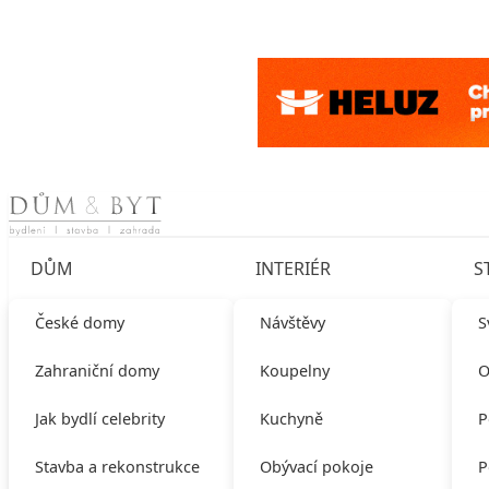
Skip to content
DŮM
INTERIÉR
S
České domy
Návštěvy
S
Zahraniční domy
Koupelny
O
Jak bydlí celebrity
Kuchyně
P
Stavba a rekonstrukce
Obývací pokoje
P