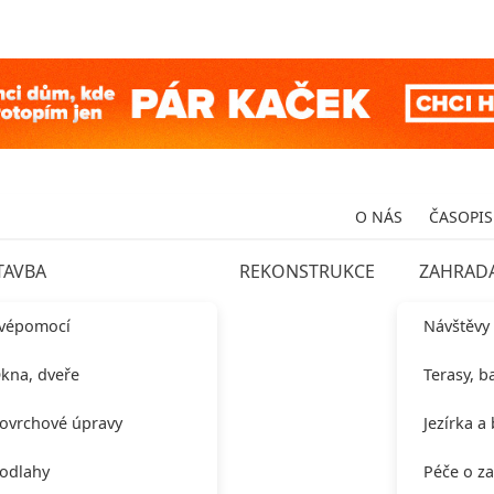
O NÁS
ČASOPIS
TAVBA
REKONSTRUKCE
ZAHRAD
vépomocí
Návštěvy
kna, dveře
Terasy, b
ovrchové úpravy
Jezírka a
odlahy
Péče o z