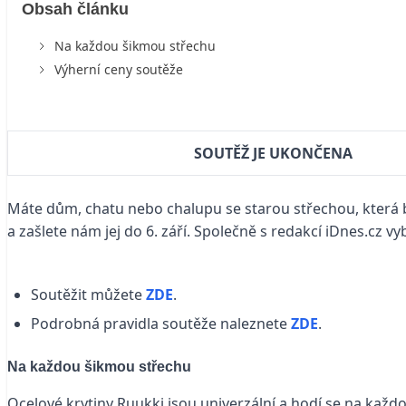
Obsah článku
Na každou šikmou střechu
Výherní ceny soutěže
SOUTĚŽ JE UKONČENA
Máte dům, chatu nebo chalupu se starou střechou, která by
a zašlete nám jej do 6. září. Společně s redakcí iDnes.cz vy
Soutěžit můžete
ZDE
.
Podrobná pravidla soutěže naleznete
ZDE
.
Na každou šikmou střechu
Ocelové krytiny Ruukki jsou univerzální a hodí se na každo