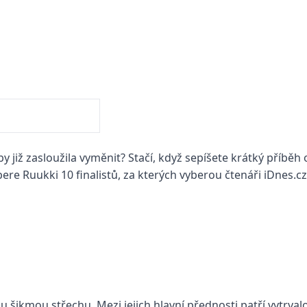
 již zasloužila vyměnit?
Stačí, když sepíšete krátký příběh 
bere Ruukki 10 finalistů, za kterých vyberou čtenáři iDnes.cz 
u šikmou střechu. Mezi jejich hlavní přednosti patří vytrval