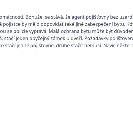
omácnosti. Bohužel se stává, že agent pojišťovny bez uzard
pojistce by mělo odpovídat také jiné zabezpečení bytu. Kdy
rou se policie vyptává. Malá ochrana bytu může být důvodem
, stačí jeden obyčejný zámek u dveří. Požadavky pojišťoven
co stačí jedné pojišťovně, druhé stačit nemusí. Navíc někte