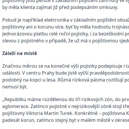
pojišťovny jsou peníze v základním pojištění zahrnuty ve 
by měla klienta zajímat již před podepsáním smlouvy.
Pokud je například elektronika v základním pojištění obsaže
pojišťovny ani o korunu více, byť by měla hodnotu trojnáso
jednorázovou platbu celé roční pojistky, i za bezeškodní p
slevou z pojistného v případě, že už má s pojišťovnou sjed
Záleží na místě
Značnou měrou se na konečné výši pojistky podepisuje i ta
události. V centru Prahy bude jistě vyšší pravděpodobnost
podobný na kopci u lesa. Různá riziková pásma rozlišují po
nemusí být.
„Republiku máme rozdělenou do tří rizikových zón, do prv
aglomerace. Zatímco pojistné v nejrizikovější zóně stojí t
pojišťovny Viktoria Martin Turek. Konkrétně – pojišťovna Ko
padesát korun, zatímco stejný byt v malém městě v okrese