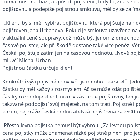
domácnost nachází, a způsob pojištění , tedy to, zda se bu
pojišťovnu a podepíše pojistnou smlouvu, měl by se zajíma
„Klienti by si měli vybírat pojišťovnu, která pojišťuje n
pojišťoven Jana Urbanová. Pokud je smlouva uzavřena na č
v aktuální ceně soupravy, což může být jenom zlomek hodn
časové pojistce, ale při škodě dostane také více peněz. V
Česká, pojišťuje zatím jen na časovou hodnotu. „Nové pojiš
mluvčí Michal Urban.
Pojistnou částku určuje klient
Konkrétní výši pojistného ovlivňuje mnoho ukazatelů. Jední
částku by měl každý s rozmyslem. Ač se může zdát pojištěn
částky rozhoduje klient, nikoliv zástupce pojišťovny, ten j
takzvaně podpojistí svůj majetek, na tom tratí. Pojistné i p
korun, nejdráže Česká podnikatelská pojišťovna za 2500 k
Přesto levná pojistka nemusí být výhrou. „Za levnou pojist
cena pojistky může znamenat nízké pojistné plnění pro jedn