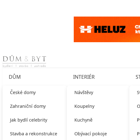
Skip to content
DŮM
INTERIÉR
S
České domy
Návštěvy
S
Zahraniční domy
Koupelny
O
Jak bydlí celebrity
Kuchyně
P
Stavba a rekonstrukce
Obývací pokoje
P