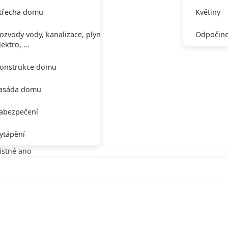
třecha domu
Květiny
ozvody vody, kanalizace, plynu,
Odpočine
lektro, …
onstrukce domu
asáda domu
abezpečení
ytápění
jistné ano
tné ano