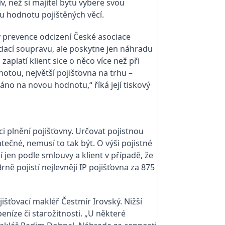
v, než si majitel bytu vybere svou
u hodnotu pojištěných věcí.
ny prevence odcizení České asociace
dací soupravu, ale poskytne jen náhradu
platí klient sice o něco více než při
otou, největší pojišťovna na trhu –
áno na novou hodnotu,“ říká její tiskový
ci plnění pojišťovny. Určovat pojistnou
ečné, nemusí to tak být. O výši pojistné
í jen podle smlouvy a klient v případě, že
rně pojistí nejlevněji IP pojišťovna za 875
išťovací makléř Čestmír Irovský. Nižší
eníze či starožitnosti. „U některé