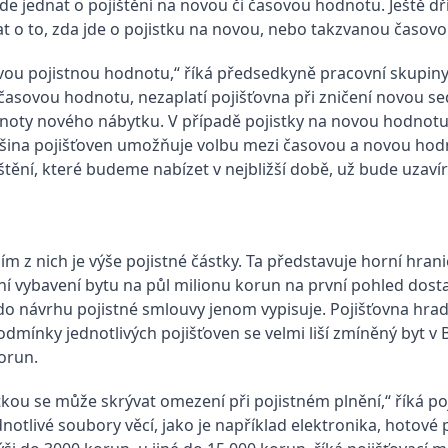
de jednat o pojištění na novou či časovou hodnotu. Ještě dří
t o to, zda jde o pojistku na novou, nebo takzvanou časovo
a novou pojistnou hodnotu,“ říká předsedkyně pracovní skupi
asovou hodnotu, nezaplatí pojišťovna při zničení novou se
oty nového nábytku. V případě pojistky na novou hodnotu za
ětšina pojišťoven umožňuje volbu mezi časovou a novou hodn
tění, které budeme nabízet v nejbližší době, už bude uzavír
m z nich je výše pojistné částky. Ta představuje horní hrani
í vybavení bytu na půl milionu korun na první pohled dostat
i do návrhu pojistné smlouvy jenom vypisuje. Pojišťovna hrad
odmínky jednotlivých pojišťoven se velmi liší zmíněný byt v B
orun.
kou se může skrývat omezení při pojistném plnění,“ říká poj
otlivé soubory věcí, jako je například elektronika, hotové p