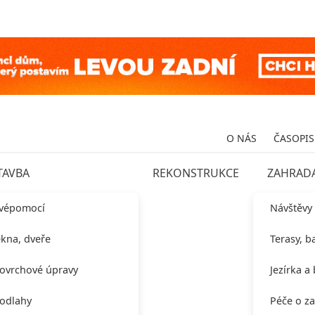
O NÁS
ČASOPIS
TAVBA
REKONSTRUKCE
ZAHRAD
vépomocí
Návštěvy
kna, dveře
Terasy, b
ovrchové úpravy
Jezírka a
odlahy
Péče o z