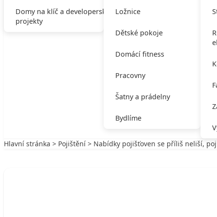
Domy na klíč a developerské
Ložnice
S
projekty
Dětské pokoje
R
e
Domácí fitness
K
Pracovny
F
Šatny a prádelny
Z
Bydlíme
V
Hlavní stránka
>
Pojištění
> Nabídky pojišťoven se příliš neliší, po
Zpět na Pojištění
POJIŠTĚNÍ
Nabídky pojišťoven se příliš neliší, pojis