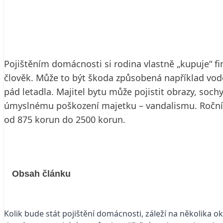
5. 4. 2001
6 min. čtení
Pojištěním domácnosti si rodina vlastně „kupuje“ fi
člověk. Může to být škoda způsobená například vod
pád letadla. Majitel bytu může pojistit obrazy, sochy,
úmyslnému poškození majetku – vandalismu. Roční p
od 875 korun do 2500 korun.
Obsah článku
Kolik bude stát pojištění domácnosti, záleží na několika ok