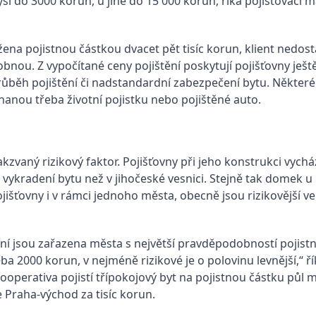
výši do 3000 korun, u jiné do 15 000 korun, říká pojišťovac
na pojistnou částkou dvacet pět tisíc korun, klient nedostan
bnou. Z vypočítané ceny pojištění poskytují pojišťovny ještě
růběh pojištění či nadstandardní zabezpečení bytu. Některé 
nanou třeba životní pojistku nebo pojištěné auto.
kzvaný rizikový faktor. Pojišťovny při jeho konstrukci vyc
 vykradení bytu než v jihočeské vesnici. Stejně tak domek 
jišťovny i v rámci jednoho města, obecně jsou rizikovější ve
ní jsou zařazena města s největší pravděpodobností pojistn
řeba 2000 korun, v nejméně rizikové je o polovinu levnější,“
operativa pojistí třípokojový byt na pojistnou částku půl mi
 Praha-východ za tisíc korun.