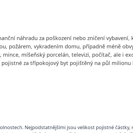
nanční náhradu za poškození nebo zničení vybavení, k
ou, požárem, vykradením domu, případně méně obvykl
 mince, míšeňský porcelán, televizi, počítač, ale i exot
ojistné za třípokojový byt pojištěný na půl milion
olnostech. Nejpodstatnějšími jsou velikost pojistné částky, 