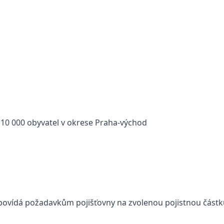
o 10 000 obyvatel v okrese Praha-východ
odpovídá požadavkům pojišťovny na zvolenou pojistnou část