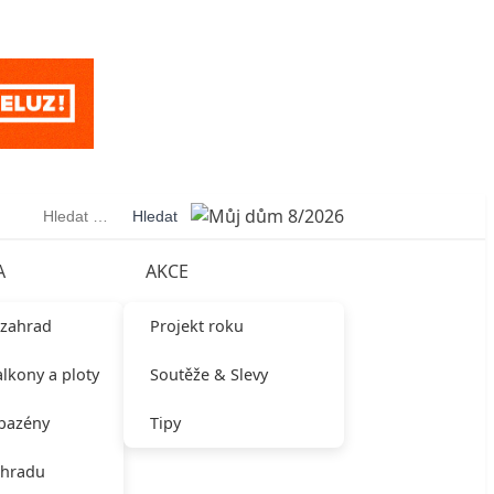
Vyhledávání
A
AKCE
 zahrad
Projekt roku
alkony a ploty
Soutěže & Slevy
 bazény
Tipy
ahradu