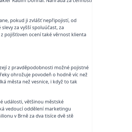
í makléř Radim Dohnal. Náhrada za cennosti
e, pokud ji zvlášť nepřipojistí, od
 slevy za vyšší spoluúčast, za
z pojišťoven ocení také věrnost klienta
házejí z pravděpodobnosti možné pojistné
u řeky ohrožuje povodeň o hodně víc než
lká města než vesnice, i když to tak
é události, většinou městské
 říká vedoucí oddělení marketingu
lionu v Brně za dva tisíce dvě stě