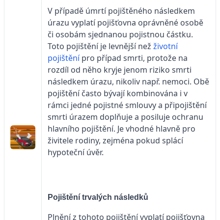
V případě úmrtí pojištěného následkem
úrazu vyplatí pojišťovna oprávněné osobě
či osobám sjednanou pojistnou částku.
Toto pojištění je levnější než
životní
pojištění
pro případ smrti, protože na
rozdíl od něho kryje jenom riziko smrti
následkem úrazu, nikoliv např. nemoci. Obě
pojištění často bývají kombinována i v
rámci jedné pojistné smlouvy a připojištění
smrti úrazem doplňuje a posiluje ochranu
hlavního pojištění. Je vhodné hlavně pro
živitele rodiny, zejména pokud splácí
hypoteční úvěr.
Pojištění trvalých následků
Plnění z tohoto pojištění vyplatí pojišťovna