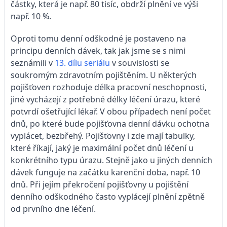
částky, která je např. 80 tisíc, obdrží plnění ve výši
např. 10 %.
Oproti tomu denní odškodné je postaveno na
principu denních dávek, tak jak jsme se s nimi
seznámili v
13. dílu seriálu
v souvislosti se
soukromým zdravotním pojištěním. U některých
pojišťoven rozhoduje délka pracovní neschopnosti,
jiné vycházejí z potřebné délky léčení úrazu, které
potvrdí ošetřující lékař. V obou případech není počet
dnů, po které bude pojišťovna denní dávku ochotna
vyplácet, bezbřehý. Pojišťovny i zde mají tabulky,
které říkají, jaký je maximální počet dnů léčení u
konkrétního typu úrazu. Stejně jako u jiných denních
dávek funguje na začátku karenční doba, např. 10
dnů. Při jejím překročení pojišťovny u pojištění
denního odškodného často vyplácejí plnění zpětně
od prvního dne léčení.