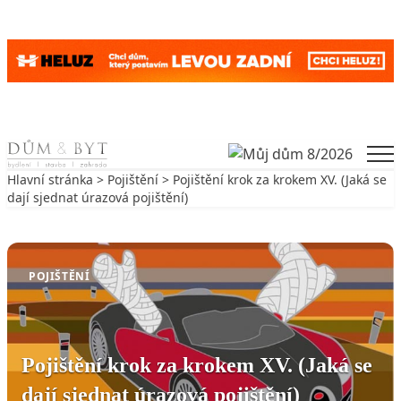
Skip to content
Men
Hlavní stránka
>
Pojištění
> Pojištění krok za krokem XV. (Jaká se
dají sjednat úrazová pojištění)
Zpět na Pojištění
POJIŠTĚNÍ
Pojištění krok za krokem XV. (Jaká se
dají sjednat úrazová pojištění)