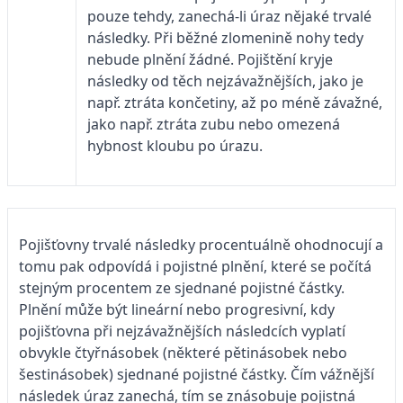
pouze tehdy, zanechá-li úraz nějaké trvalé
následky. Při běžné zlomenině nohy tedy
nebude plnění žádné. Pojištění kryje
následky od těch nejzávažnějších, jako je
např. ztráta končetiny, až po méně závažné,
jako např. ztráta zubu nebo omezená
hybnost kloubu po úrazu.
Pojišťovny trvalé následky procentuálně ohodnocují a
tomu pak odpovídá i pojistné plnění, které se počítá
stejným procentem ze sjednané pojistné částky.
Plnění může být lineární nebo progresivní, kdy
pojišťovna při nejzávažnějších následcích vyplatí
obvykle čtyřnásobek (některé pětinásobek nebo
šestinásobek) sjednané pojistné částky. Čím vážnější
následek úraz zanechá, tím se znásobuje pojistná