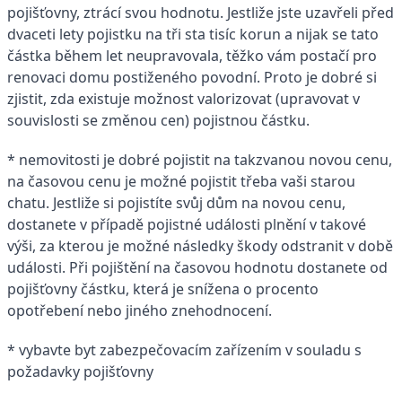
pojišťovny, ztrácí svou hodnotu. Jestliže jste uzavřeli před
dvaceti lety pojistku na tři sta tisíc korun a nijak se tato
částka během let neupravovala, těžko vám postačí pro
renovaci domu postiženého povodní. Proto je dobré si
zjistit, zda existuje možnost valorizovat (upravovat v
souvislosti se změnou cen) pojistnou částku.
* nemovitosti je dobré pojistit na takzvanou novou cenu,
na časovou cenu je možné pojistit třeba vaši starou
chatu. Jestliže si pojistíte svůj dům na novou cenu,
dostanete v případě pojistné události plnění v takové
výši, za kterou je možné následky škody odstranit v době
události. Při pojištění na časovou hodnotu dostanete od
pojišťovny částku, která je snížena o procento
opotřebení nebo jiného znehodnocení.
* vybavte byt zabezpečovacím zařízením v souladu s
požadavky pojišťovny