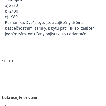
a) 2880
b) 2430
c) 1980
Poznámka: Dveře bytu jsou zajištěny dvěma
bezpečnostními zámky, k bytu patří sklep (zajištěn
jedním zámkem) Ceny pojistek jsou orientační.
SDÍLET
Facebook
X
LinkedIn
Email
Pokračujte ve čtení