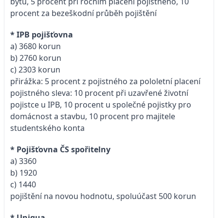
bytu, 5 procent při ročním placení pojistného, 10
procent za bezeškodní průběh pojištění
* IPB pojišťovna
a) 3680 korun
b) 2760 korun
c) 2303 korun
přirážka: 5 procent z pojistného za pololetní placení
pojistného sleva: 10 procent při uzavřené životní
pojistce u IPB, 10 procent u společné pojistky pro
domácnost a stavbu, 10 procent pro majitele
studentského konta
* Pojišťovna ČS spořitelny
a) 3360
b) 1920
c) 1440
pojištění na novou hodnotu, spoluúčast 500 korun
* Uniqua