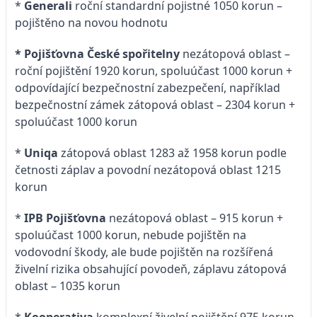
*
Generali
roční standardní pojistné 1050 korun –
pojištěno na novou hodnotu
* Pojišťovna České spořitelny
nezátopová oblast –
roční pojištění 1920 korun, spoluúčast 1000 korun +
odpovídající bezpečnostní zabezpečení, například
bezpečnostní zámek zátopová oblast – 2304 korun +
spoluúčast 1000 korun
*
Uniqa
zátopová oblast 1283 až 1958 korun podle
četnosti záplav a povodní nezátopová oblast 1215
korun
*
IPB Pojišťovna
nezátopová oblast – 915 korun +
spoluúčast 1000 korun, nebude pojištěn na
vodovodní škody, ale bude pojištěn na rozšířená
živelní rizika obsahující povodeň, záplavu zátopová
oblast – 1035 korun
*
Kooperativa
komplexní živelní pojištění 975 korun,