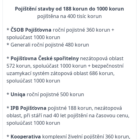
Pojištění stavby od 188 korun do 1000 korun
pojištěna na 400 tisíc korun
*
ČSOB Pojišťovna
roční pojistné 360 korun +
spoluúčast 1000 korun
* Generali roční pojistné 480 korun
*
Pojišťovna České spořitelny
nezátopová oblast
572 korun, spoluúčast 1000 korun + bezpečnostní
uzamykací systém zátopová oblast 686 korun,
spoluúčast 1000 korun
*
Uniqa
roční pojistné 500 korun
*
IPB Pojišťovna
pojistné 188 korun, nezátopová
oblast, při stáří nad 40 let pojištění na časovou cenu,
spoluúčast 1000 korun
*
Kooperativa
komplexní živelní pojištění 360 korun,