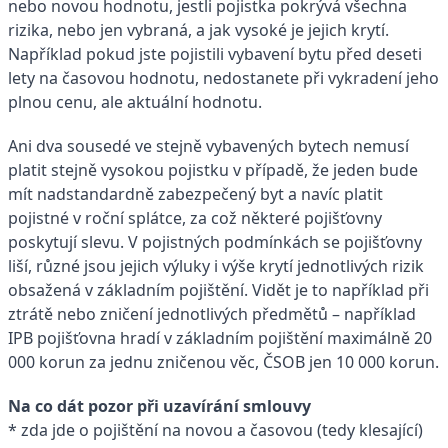
nebo novou hodnotu, jestli pojistka pokrývá všechna
rizika, nebo jen vybraná, a jak vysoké je jejich krytí.
Například pokud jste pojistili vybavení bytu před deseti
lety na časovou hodnotu, nedostanete při vykradení jeho
plnou cenu, ale aktuální hodnotu.
Ani dva sousedé ve stejně vybavených bytech nemusí
platit stejně vysokou pojistku v případě, že jeden bude
mít nadstandardně zabezpečený byt a navíc platit
pojistné v roční splátce, za což některé pojišťovny
poskytují slevu. V pojistných podmínkách se pojišťovny
liší, různé jsou jejich výluky i výše krytí jednotlivých rizik
obsažená v základním pojištění. Vidět je to například při
ztrátě nebo zničení jednotlivých předmětů – například
IPB pojišťovna hradí v základním pojištění maximálně 20
000 korun za jednu zničenou věc, ČSOB jen 10 000 korun.
Na co dát pozor při uzavírání smlouvy
* zda jde o pojištění na novou a časovou (tedy klesající)