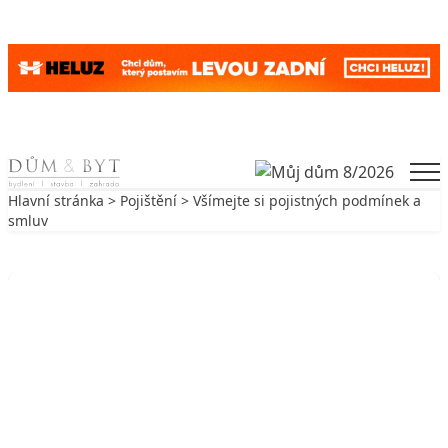
Skip to content
Men
Hlavní stránka
>
Pojištění
> Všímejte si pojistných podmínek a
smluv
Zpět na Pojištění
POJIŠTĚNÍ
Všímejte si pojistných podmínek a
smluv
15. 1. 2002
10 min. čtení