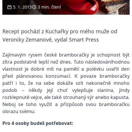
5. 1. 2015
3 min. čtení
Recept pochází z Kuchařky pro mého muže od
Veroniky Zemanové, vydal Smart Press
Zajímavým rysem české bramboračky je schopnost být
zítra podstatně lepší než dnes. Tuto následováníhodnou
vlastnost je dobré mít na paměti a polévku uvařit den
před plánovanou konzumací. K povaze bramboračky
patří i to, že na sebe dokáže vzít nekonečně mnoho
podob – někdy její chuť vylepšuje slanina, jindy
rozklepnuté vejce, ale také strouhaný sýr anebo kapusta.
Neboj se toho využít a přizpůsob svou bramboračku
obrazu svému.
Pro 4 osoby budeš potřebovat: