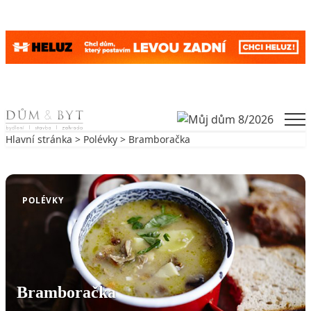
Skip to content
Men
Hlavní stránka
>
Polévky
> Bramboračka
Zpět na Polévky
POLÉVKY
Bramboračka