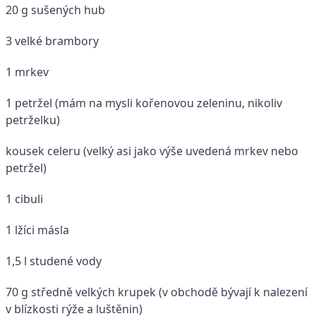
20 g sušených hub
3 velké brambory
1 mrkev
1 petržel (mám na mysli kořenovou zeleninu, nikoliv
petrželku)
kousek celeru (velký asi jako výše uvedená mrkev nebo
petržel)
1 cibuli
1 lžíci másla
1,5 l studené vody
70 g středně velkých krupek (v obchodě bývají k nalezení
v blízkosti rýže a luštěnin)