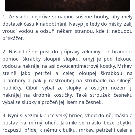
1. Ze všeho nejdříve si namoč sušené houby, aby měly
dostatek času k nabobtnání. Nasyp je tedy do misky, zalij
vroucí vodou a odsuň někam stranou, kde ti nebudou
překážet.
2. Následně se pusť do přípravy zeleniny – z brambor
pomocí škrabky sloupni slupku, omyj je pod tekoucí
vodou a nakrájej na asi dvoucentimetrové kostky. Mrkev,
stejně jako petržel a celer, oloupej škrabkou na
brambory a pak ji nastrouhej na struhadle na silnější
nudličky. Cibuli vybal ze slupky a ostrým nožem ji
nakrájej na drobné kostičky. Také stroužek česneku
vybal ze slupky a prožeň jej lisem na česnek.
3. Nyní si vezmi k ruce velký hrnec, vhoď do něj máslo a
postav na mírný oheň. Jakmile se máslo beze zbytku
rozpustí, přidej k němu cibulku, mrkev, petržel i celer a