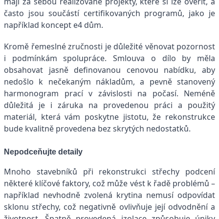
mají za sebou realizované projekty, které si lze ověřit, a
často jsou součástí certifikovaných programů, jako je
například koncept e4 dům.
Kromě řemeslné zručnosti je důležité věnovat pozornost
i podmínkám spolupráce. Smlouva o dílo by měla
obsahovat jasně definovanou cenovou nabídku, aby
nedošlo k nečekaným nákladům, a pevně stanovený
harmonogram prací v závislosti na počasí. Neméně
důležitá je i záruka na provedenou práci a použitý
materiál, která vám poskytne jistotu, že rekonstrukce
bude kvalitně provedena bez skrytých nedostatků.
Nepodceňujte detaily
Mnoho stavebníků při rekonstrukci střechy podcení
některé klíčové faktory, což může vést k řadě problémů –
například nevhodně zvolená krytina nemusí odpovídat
sklonu střechy, což negativně ovlivňuje její odvodnění a
životnost. Špatně provedená izolace způsobuje úniky