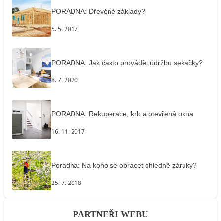
PORADNA: Dřevěné základy?
5. 5. 2017
PORADNA: Jak často provádět údržbu sekačky?
8. 7. 2020
PORADNA: Rekuperace, krb a otevřená okna
16. 11. 2017
Poradna: Na koho se obracet ohledně záruky?
25. 7. 2018
PARTNEŘI WEBU