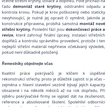
včetně střešní krytiny, izolace a doplňků. Poté přichází na
řadu
demontáž staré krytiny
, odstranění odpadu a
kontrola krovu. Pokud je krov poškozený nebo staticky
nevyhovující, je nutné jej opravit či vyměnit. Jakmile je
konstrukce připravena, probíhá samotná
montáž nové
střešní krytiny.
Poslední fází jsou
dokončovací práce a
revize
, které zahrnují finální úpravy, instalaci střešních
doplňků a kontrolu správného provedení, protože i ten
nejlepší střešní materiál nepřinese očekávaný výsledek,
pokud není důkladně položený.
Řemeslníky objednejte včas
Kvalitní práce pokrývačů je klíčem k úspěšné
rekonstrukci střechy, proto je důležité zajistit si je včas –
zejména v hlavní stavební sezóně bývají jejich kapacity
obsazené i na několik měsíců až na rok dopředu. Při
výběru pokrývačské firmy se vyplatí dát na zkušenosti,
reference a absolvované školení. Spolehliví odborníci