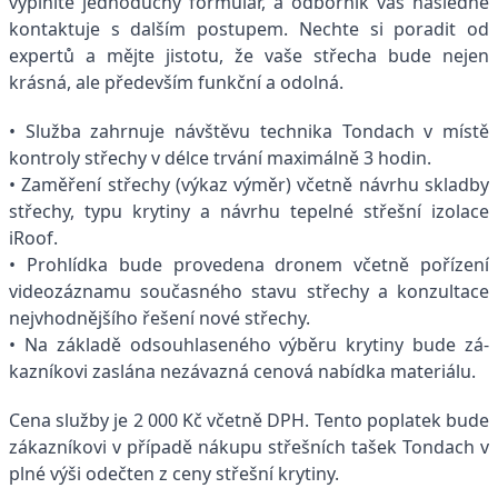
vyplníte jednoduchý formulář, a odborník vás následně
kontaktuje s dalším postupem. Nechte si poradit od
expertů a mějte jistotu, že vaše střecha bude nejen
krásná, ale především funkční a odolná.
• Služba zahrnuje návštěvu technika Tondach v místě
kontroly střechy v délce trvání maximálně 3 hodin.
• Zaměření střechy (výkaz výměr) včetně návrhu skladby
střechy, typu krytiny a návrhu tepelné střešní izolace
iRoof.
• Prohlídka bude provedena dronem včetně pořízení
videozáznamu současného stavu střechy a konzultace
nejvhodnějšího řešení nové střechy.
• Na základě odsouhlaseného výběru krytiny bude zá-
kazníkovi zaslána nezávazná cenová nabídka materiálu.
Cena služby je 2 000 Kč včetně DPH. Tento poplatek bude
zákazníkovi v případě nákupu střešních tašek Tondach v
plné výši odečten z ceny střešní krytiny.