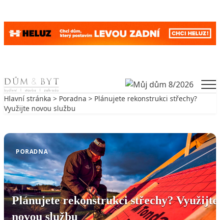
Skip to content
Men
Hlavní stránka
>
Poradna
> Plánujete rekonstrukci střechy?
Využijte novou službu
Zpět na Poradna
PORADNA
Plánujete rekonstrukci střechy? Využijte
novou službu