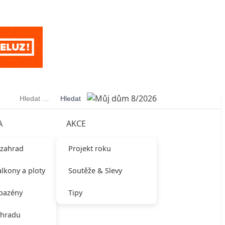
Vyhledávání
A
AKCE
 zahrad
Projekt roku
alkony a ploty
Soutěže & Slevy
 bazény
Tipy
ahradu