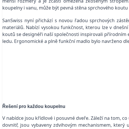
menší rozměry a je zčásti omezena zkoseným stropem. 
koupelny i vanu, může být pevná stěna sprchového koutu n
SanSwiss nyní přichází s novou řadou sprchových zástě
materiálů. Nabízí vysokou funkčnost, kterou lze v dneš
koutů se designéři naší společnosti inspirovali přírodním
ledu. Ergonomické a plně funkční madlo bylo navrženo dle n
Řešení pro každou koupelnu
V nabídce jsou křídlové i posuvné dveře. Záleží na tom, c
dovnitř, jsou vybaveny zdvihovým mechanismem, který u