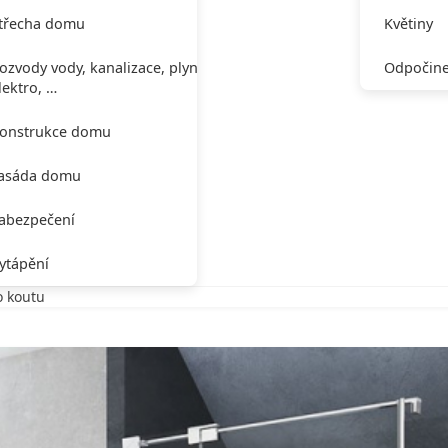
třecha domu
Květiny
ozvody vody, kanalizace, plynu,
Odpočine
lektro, …
onstrukce domu
asáda domu
abezpečení
ytápění
o koutu