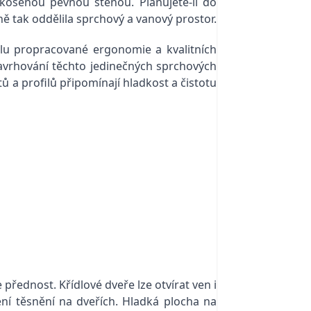
osenou pevnou stěnou. Plánujete-li do
ě tak oddělila sprchový a vanový prostor.
ilu propracované ergonomie a kvalitních
avrhování těchto jedinečných sprchových
ů a profilů připomínají hladkost a čistotu
řednost. Křídlové dveře lze otvírat ven i
ní těsnění na dveřích. Hladká plocha na