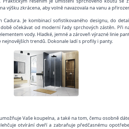
Praktickým řešením je umístění sprchového koutu se zk
a výšku zkrácena, aby volně navazovala na vanu a přirozen
n Cadura. Je kombinací sofistikovaného designu, do deta
ní době očekávat od moderní řady sprchových zástěn. Při n
 elementem vody. Hladké, jemné a zároveň výrazné linie pant
ejnovějších trendů. Dokonale ladí s profily i panty.
o umožňuje Vaše koupelna, a také na tom, čemu osobně dáte p
lehčuje otvírání dveří a zabraňuje předčasnému opotřebe