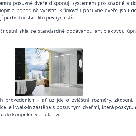
antní posuvné dveře disponují systémem pro snadné a tiché
lopit a pohodlně vyčistit. Křídlové i posuvné dveře jsou 
í perfektní stabilitu pevných stěn.
čnostní skla se standardně dodávanou antiplakovou úpra
 provedeních – ať už jde o zvláštní rozměry, zkosení, v
e je i walk-in zástěna s posuvnými dveřmi, která poskytuj
ou do koupelen v podkroví.