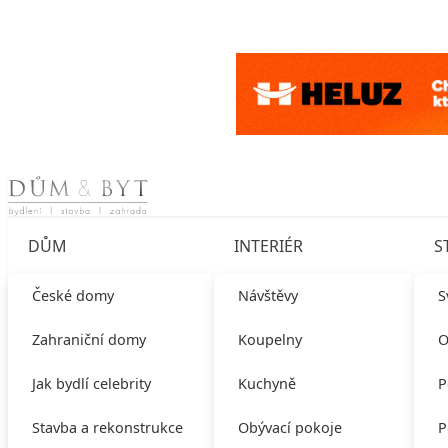
Skip to content
DŮM
INTERIÉR
S
České domy
Návštěvy
S
Zahraniční domy
Koupelny
O
Jak bydlí celebrity
Kuchyně
P
Stavba a rekonstrukce
Obývací pokoje
P