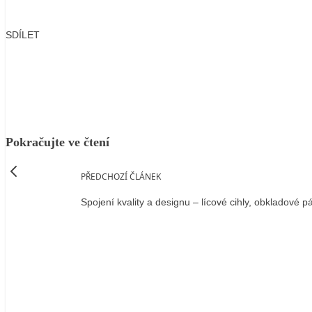
SDÍLET
Facebook
X
LinkedIn
Email
Pokračujte ve čtení
PŘEDCHOZÍ ČLÁNEK
Spojení kvality a designu – lícové cihly, obkladové p