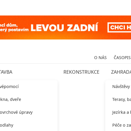
O NÁS
ČASOPIS
TAVBA
REKONSTRUKCE
ZAHRAD
vépomocí
Návštěvy
kna, dveře
Terasy, b
ovrchové úpravy
Jezírka a
odlahy
Péče o z