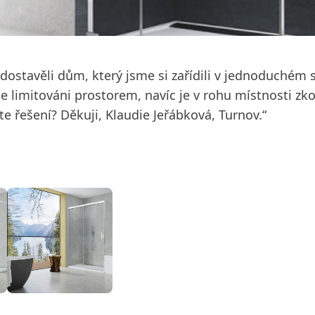
stavěli dům, který jsme si zařídili v jednoduchém st
e limitováni prostorem, navíc je v rohu místnosti zk
e řešení? Děkuji, Klaudie Jeřábková, Turnov.“