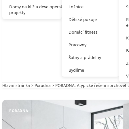
Domy na klíč a developerské
Ložnice
S
projekty
Dětské pokoje
R
e
Domácí fitness
K
Pracovny
F
Šatny a prádelny
Z
Bydlíme
V
Hlavní stránka
>
Poradna
> PORADNA: Atypické řešení sprchovéh
Zpět na Poradna
PORADNA