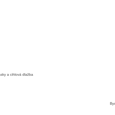
ásky a cihlová dlažba
Byd