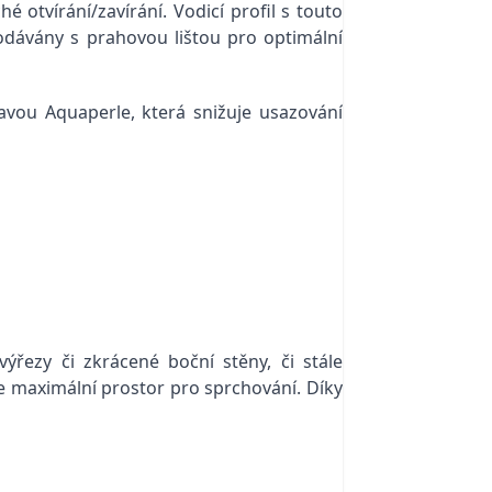
 otvírání/zavírání. Vodicí profil s touto
dodávány s prahovou lištou pro optimální
vou Aquaperle, která snižuje usazování
ýřezy či zkrácené boční stěny, či stále
e maximální prostor pro sprchování. Díky