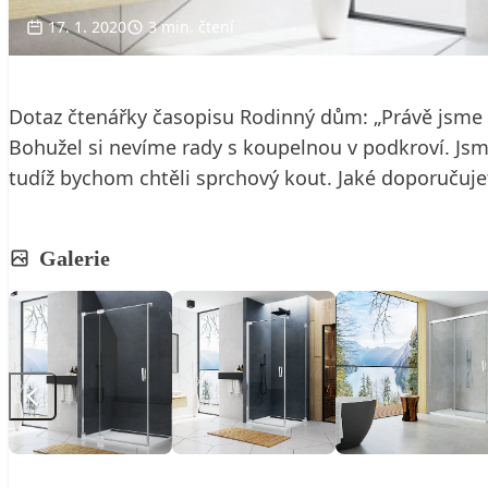
17. 1. 2020
3 min. čtení
Dotaz čtenářky časopisu Rodinný dům: „Právě jsme do
Bohužel si nevíme rady s koupelnou v podkroví. Jsm
tudíž bychom chtěli sprchový kout. Jaké doporučujet
Galerie