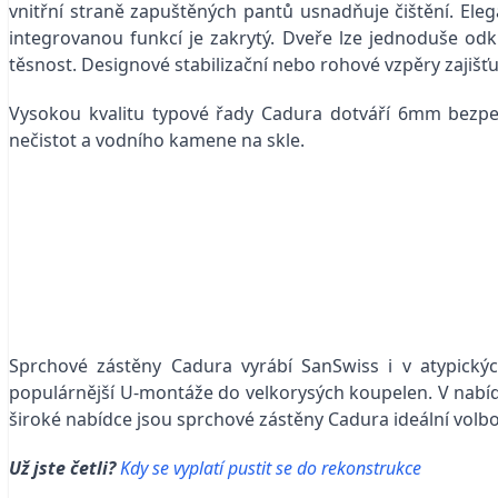
vnitřní straně zapuštěných pantů usnadňuje čištění. Eleg
integrovanou funkcí je zakrytý. Dveře lze jednoduše odk
těsnost. Designové stabilizační nebo rohové vzpěry zajišťuj
Vysokou kvalitu typové řady Cadura dotváří 6mm bezpe
nečistot a vodního kamene na skle.
Sprchové zástěny Cadura vyrábí SanSwiss i v atypických
populárnější U-montáže do velkorysých koupelen. V nabídc
široké nabídce jsou sprchové zástěny Cadura ideální volb
Už jste četli?
Kdy se vyplatí pustit se do rekonstrukce