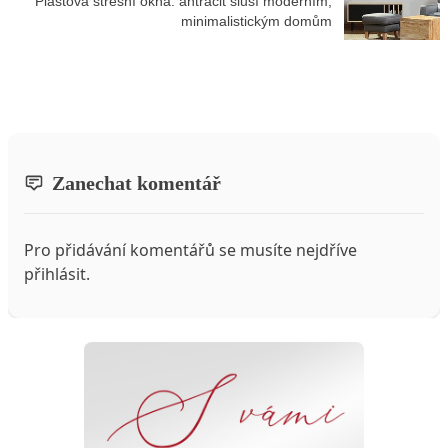
Plastová střešní okna: antracit sluší moderním,
minimalistickým domům
Zanechat komentář
Pro přidávání komentářů se musíte nejdříve
přihlásit
.