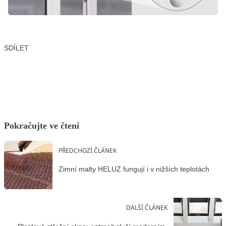
SDÍLET
Facebook
X
LinkedIn
Email
Pokračujte ve čtení
PŘEDCHOZÍ ČLÁNEK
Zimní malty HELUZ fungují i v nižších teplotách
DALŠÍ ČLÁNEK