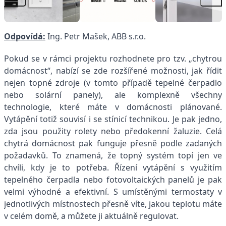
Odpovídá:
Ing. Petr Mašek, ABB s.r.o.
Pokud se v rámci projektu rozhodnete pro tzv. „chytrou
domácnost“, nabízí se zde rozšířené možnosti, jak řídit
nejen topné zdroje (v tomto případě tepelné čerpadlo
nebo solární panely), ale komplexně všechny
technologie, které máte v domácnosti plánované.
Vytápění totiž souvisí i se stínicí technikou. Je pak jedno,
zda jsou použity rolety nebo předokenní žaluzie. Celá
chytrá domácnost pak funguje přesně podle zadaných
požadavků. To znamená, že topný systém topí jen ve
chvíli, kdy je to potřeba. Řízení vytápění s využitím
tepelného čerpadla nebo fotovoltaických panelů je pak
velmi výhodné a efektivní. S umístěnými termostaty v
jednotlivých místnostech přesně víte, jakou teplotu máte
v celém domě, a můžete ji aktuálně regulovat.