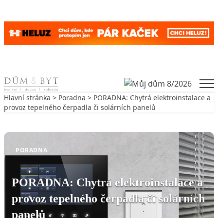
Skip to content
Men
Hlavní stránka
>
Poradna
> PORADNA: Chytrá elektroinstalace a
provoz tepelného čerpadla či solárních panelů
Zpět na Poradna
PORADNA
PORADNA: Chytrá elektroinstalace a
provoz tepelného čerpadla či solárních
panelů