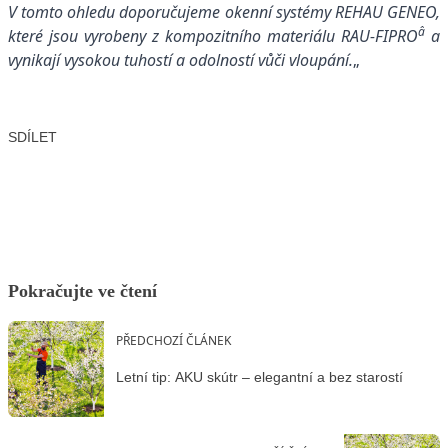
V tomto ohledu doporučujeme okenní systémy REHAU GENEO,
â
které jsou vyrobeny z kompozitního materiálu RAU-FIPRO
a
vynikají vysokou tuhostí a odolností vůči vloupání.
„
SDÍLET
Facebook
X
LinkedIn
Email
Pokračujte ve čtení
PŘEDCHOZÍ ČLÁNEK
Letní tip: AKU skútr – elegantní a bez starostí