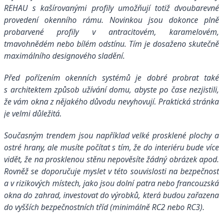
REHAU s kašírovanými profily umožňují totiž dvoubarevné
provedení okenního rámu. Novinkou jsou dokonce plně
probarvené profily v antracitovém, karamelovém,
tmavohnědém nebo bílém odstínu. Tím je dosaženo skutečně
maximálního designového sladění.
Před pořízením okenních systémů je dobré probrat také
s architektem způsob užívání domu, abyste po čase nezjistili,
že vám okna z nějakého důvodu nevyhovují. Praktická stránka
je velmi důležitá.
Současným trendem jsou například velké prosklené plochy a
ostré hrany, ale musíte počítat s tím, že do interiéru bude více
vidět, že na prosklenou stěnu nepověsíte žádný obrázek apod.
Rovněž se doporučuje myslet v této souvislosti na bezpečnost
a v rizikových místech, jako jsou dolní patra nebo francouzská
okna do zahrad, investovat do výrobků, která budou zařazena
do vyšších bezpečnostních tříd (minimálně RC2 nebo RC3).