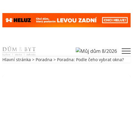
Skip to content
Men
Hlavní stránka
>
Poradna
> Poradna: Podle čeho vybrat okna?
Zpět na Poradna
PORADNA
Poradna: Podle čeho vybrat okna?
3. 7. 2018
2 min. čtení