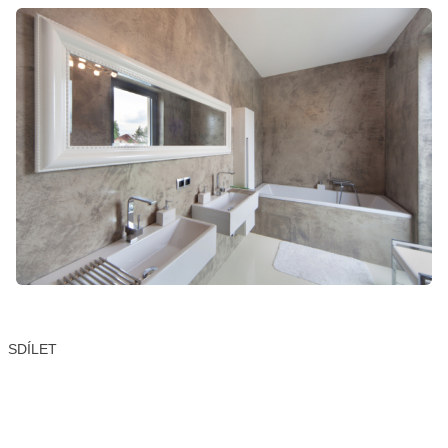
SDÍLET
Facebook
X
LinkedIn
Email