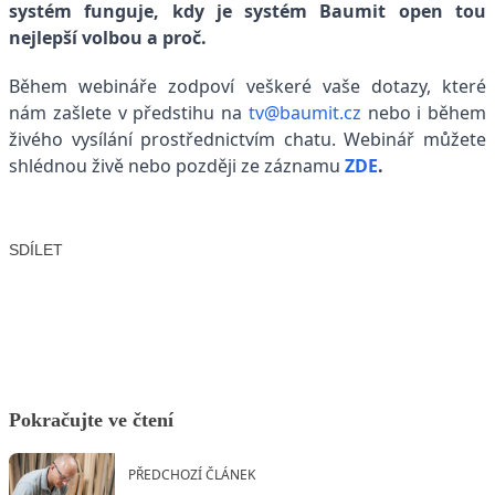
systém funguje, kdy je systém Baumit open tou
nejlepší volbou a proč.
Během webináře zodpoví veškeré vaše dotazy, které
nám zašlete v předstihu na
tv@baumit.cz
nebo i během
živého vysílání prostřednictvím chatu. Webinář můžete
shlédnou živě nebo později ze záznamu
ZDE
.
SDÍLET
Facebook
X
LinkedIn
Email
Pokračujte ve čtení
PŘEDCHOZÍ ČLÁNEK