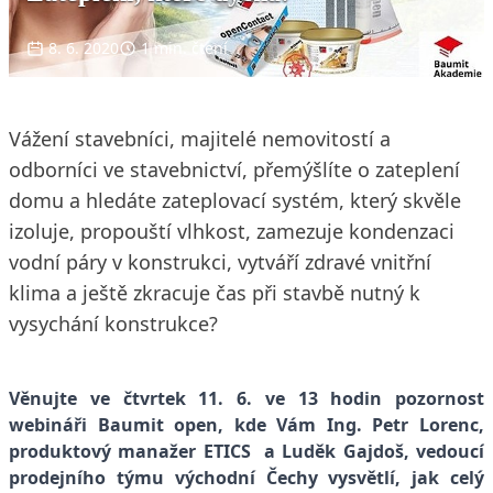
8. 6. 2020
1 min. čtení
Vážení stavebníci, majitelé nemovitostí a
odborníci ve stavebnictví, přemýšlíte o zateplení
domu a hledáte zateplovací systém, který skvěle
izoluje, propouští vlhkost, zamezuje kondenzaci
vodní páry v konstrukci, vytváří zdravé vnitřní
klima a ještě zkracuje čas při stavbě nutný k
vysychání konstrukce?
Věnujte ve čtvrtek 11. 6. ve 13 hodin pozornost
webináři Baumit open, kde Vám Ing. Petr Lorenc,
produktový manažer ETICS a Luděk Gajdoš, vedoucí
prodejního týmu východní Čechy vysvětlí, jak celý