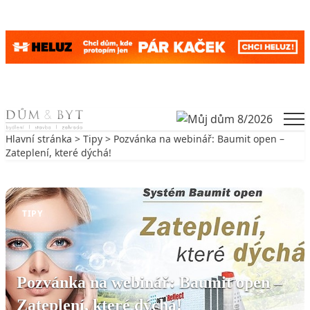
Skip to content
Men
Hlavní stránka
>
Tipy
> Pozvánka na webinář: Baumit open –
Zateplení, které dýchá!
Zpět na Tipy
TIPY
Pozvánka na webinář: Baumit open –
Zateplení, které dýchá!