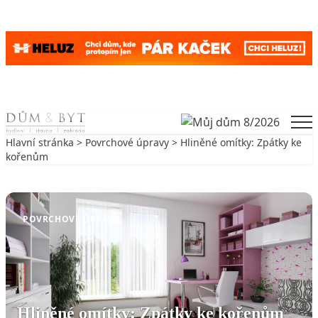
Skip to content
Men
Hlavní stránka
>
Povrchové úpravy
> Hliněné omítky: Zpátky ke
kořenům
Zpět na Povrchové úpravy
POVRCHOVÉ ÚPRAVY
Hliněné omítky: Zpátky ke kořenům