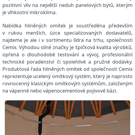
pozitivní vliv na největší neduh panelových bytů, kterým
je vlhkostní mikroklima.
Nabídka hliněných omítek je soustředěna především
v rukou menších, úzce specializovaných dodavatelů,
najdeme je ale i v sortimentu lídra na trhu, společnosti
Cemix. Výhodou silné značky je špičková kvalita výrobků,
opřená o dlouhodobé testování a vývoj, profesionální
technické poradenství či spolehlivé a pružné dodávky.
Produktová řada hliněných omítek od společnosti Cemix
reprezentuje ucelený omítkový systém, který je naprosto
rovnocenný klasickým omítkovým systémům, založeným
na vápenné nebo vápenocementové pojivové bázi.