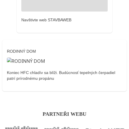
Navštivte web STAVBAWEB
RODINNÝ DOM
Koniec HFC chladív sa blíži. Budúcnosť tepelných čerpadiel
patrí prírodnému propánu
PARTNEŘI WEBU