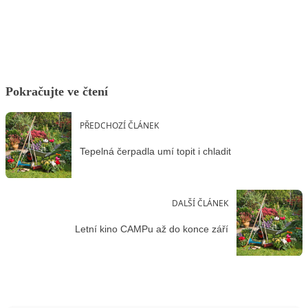
Facebook
X
LinkedIn
Email
Pokračujte ve čtení
PŘEDCHOZÍ ČLÁNEK
Tepelná čerpadla umí topit i chladit
DALŠÍ ČLÁNEK
Letní kino CAMPu až do konce září