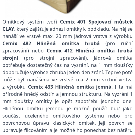
Omítkový systém tvoří
Cemix 401 Spojovací můstek
CLAY
, který zajišťuje adhezi omítky k podkladu. Na něj se
nanáší ve vrstvě max. 20 mm jádrová vrstva z výrobku
Cemix 482 Hliněná omítka hrubá
(pro ruční
zpracování) nebo
Cemix 412 Hliněná omítka hrubá
strojní
(pro strojní zpracování). Jádrová omítka
potřebuje dostatečný čas na vyzrání, na 1 mm tloušťky
doporučuje výrobce zhruba jeden den zrání. Teprve poté
může být nanášena ve vrstvě cca 2 mm vrchní vrstva
z výrobku
Cemix 433 Hliněná omítka jemná
. I ta má
přírodně hnědý odstín a jemnou strukturu. Na vyzrání 1
mm tloušťky omítky je opět zapotřebí jednoho dne.
Hliněnou omítku jemnou je možné použít buď jako
součást uceleného omítkového systému nebo pro
povrchovou úpravu klasických omítek. Její povrch se
upravuje filcováním a je možné ho ponechat bez nátěru