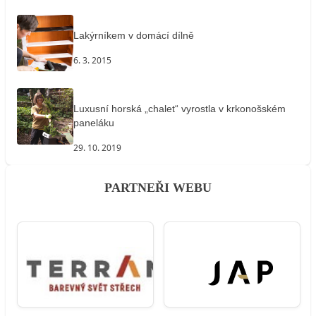
Lakýrníkem v domácí dílně
6. 3. 2015
Luxusní horská „chalet“ vyrostla v krkonošském
paneláku
29. 10. 2019
PARTNEŘI WEBU