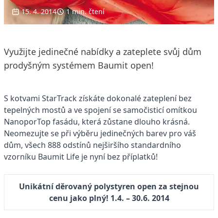
15. 4. 2014
1 min. čtení
Využijte jedinečné nabídky a zateplete svůj dům
prodyšným systémem Baumit open!
S kotvami StarTrack získáte dokonalé zateplení bez
tepelných mostů a ve spojení se samočisticí omítkou
NanoporTop fasádu, která zůstane dlouho krásná.
Neomezujte se při výběru jedinečných barev pro váš
dům, všech 888 odstínů nejširšího standardního
vzorníku Baumit Life je nyní bez příplatků!
Unikátní děrovaný polystyren open za stejnou
cenu jako plný! 1.4. – 30.6. 2014