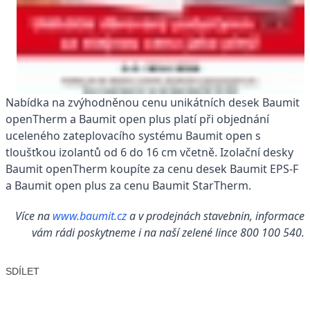
Nabídka na zvýhodněnou cenu unikátních desek Baumit
openTherm a Baumit open plus platí při objednání
uceleného zateplovacího systému Baumit open s
tloušťkou izolantů od 6 do 16 cm včetně. Izolační desky
Baumit openTherm koupíte za cenu desek Baumit EPS-F
a Baumit open plus za cenu Baumit StarTherm.
Více na
www.baumit.cz
a v prodejnách stavebnin, informace
vám rádi poskytneme i na naší zelené lince 800 100 540.
SDÍLET
Facebook
X
LinkedIn
Email