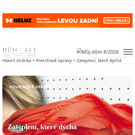
Skip to content
Men
Hlavní stránka
>
Povrchové úpravy
> Zateplení, které dýchá
Zpět na Povrchové úpravy
POVRCHOVÉ ÚPRAVY
Zateplení, které dýchá