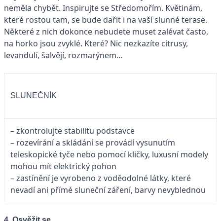
neměla chybět. Inspirujte se Středomořím. Květinám,
které rostou tam, se bude dařit i na vaší slunné terase.
Některé z nich dokonce nebudete muset zalévat často,
na horko jsou zvyklé. Které? Nic nezkazíte citrusy,
levandulí, šalvějí, rozmarýnem…
SLUNEČNÍK
– zkontrolujte stabilitu podstavce
– rozevírání a skládání se provádí vysunutím
teleskopické tyče nebo pomocí kličky, luxusní modely
mohou mít elektrický pohon
– zastínění je vyrobeno z voděodolné látky, které
nevadí ani přímé sluneční záření, barvy nevyblednou
4. Osvěžit se