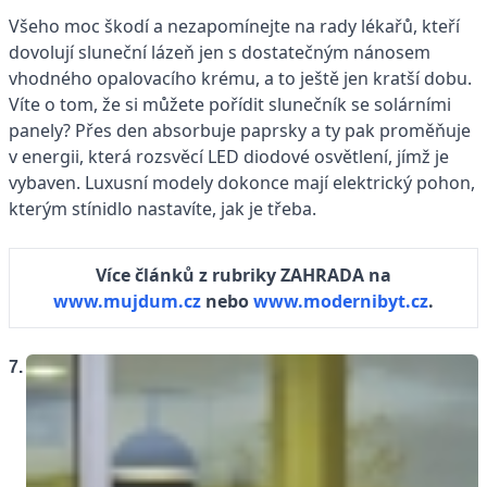
Všeho moc škodí a nezapomínejte na rady lékařů, kteří
dovolují sluneční lázeň jen s dostatečným nánosem
vhodného opalovacího krému, a to ještě jen kratší dobu.
Víte o tom, že si můžete pořídit slunečník se solárními
panely? Přes den absorbuje paprsky a ty pak proměňuje
v energii, která rozsvěcí LED diodové osvětlení, jímž je
vybaven. Luxusní modely dokonce mají elektrický pohon,
kterým stínidlo nastavíte, jak je třeba.
Více článků z rubriky ZAHRADA na
www.mujdum.cz
nebo
www.modernibyt.cz
.
7.