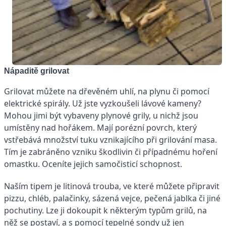
Nápaditě grilovat
Grilovat můžete na dřevěném uhlí, na plynu či pomocí
elektrické spirály. Už jste vyzkoušeli lávové kameny?
Mohou jimi být vybaveny plynové grily, u nichž jsou
umístěny nad hořákem. Mají porézní povrch, který
vstřebává množství tuku vznikajícího při grilování masa.
Tím je zabráněno vzniku škodlivin či případnému hoření
omastku. Oceníte jejich samočisticí schopnost.
Naším tipem je litinová trouba, ve které můžete připravit
pizzu, chléb, palačinky, sázená vejce, pečená jablka či jiné
pochutiny. Lze ji dokoupit k některým typům grilů, na
něž se postaví, a s pomocí tepelné sondy už jen