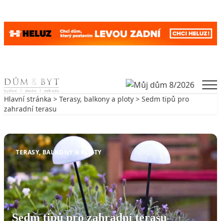
Skip to content
Men
Hlavní stránka
>
Terasy, balkony a ploty
> Sedm tipů pro
zahradní terasu
Zpět na Terasy, balkony a ploty
TERASY, BALKONY A PLOTY
Sedm tipů pro zahradní terasu