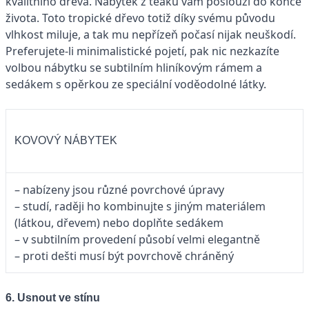
kvalitního dřeva. Nábytek z teaku vám poslouží do konce
života. Toto tropické dřevo totiž díky svému původu
vlhkost miluje, a tak mu nepřízeň počasí nijak neuškodí.
Preferujete-li minimalistické pojetí, pak nic nezkazíte
volbou nábytku se subtilním hliníkovým rámem a
sedákem s opěrkou ze speciální voděodolné látky.
KOVOVÝ NÁBYTEK
– nabízeny jsou různé povrchové úpravy
– studí, raději ho kombinujte s jiným materiálem
(látkou, dřevem) nebo doplňte sedákem
– v subtilním provedení působí velmi elegantně
– proti dešti musí být povrchově chráněný
6. Usnout ve stínu