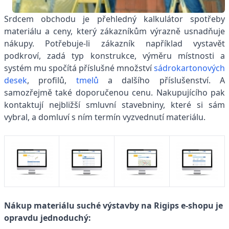
Srdcem obchodu je přehledný kalkulátor spotřeby
materiálu a ceny, který zákazníkům výrazně usnadňuje
nákupy. Potřebuje-li zákazník například vystavět
podkroví, zadá typ konstrukce, výměru místnosti a
systém mu spočítá příslušné množství
sádrokartonových
desek
, profilů,
tmelů
a dalšího příslušenství. A
samozřejmě také doporučenou cenu. Nakupujícího pak
kontaktují nejbližší smluvní stavebniny, které si sám
vybral, a domluví s ním termín vyzvednutí materiálu.
Nákup materiálu suché výstavby na Rigips e-shopu je
opravdu jednoduchý: