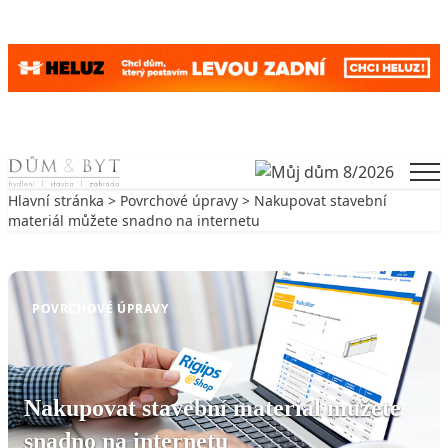
Skip to content
Men
Hlavní stránka
>
Povrchové úpravy
> Nakupovat stavební
materiál můžete snadno na internetu
Zpět na Povrchové úpravy
POVRCHOVÉ ÚPRAVY
Nakupovat stavební materiál můžete
snadno na internetu