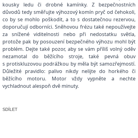
kousky ledu či drobné kamínky. Z bezpečnostních
důvodů tedy směřujte výhozový komín pryč od čehokoli,
co by se mohlo poškodit, a to s dostatečnou rezervou,
doporučují odborníci. Sněhovou frézu také nepoužívejte
za snížené viditelnosti nebo při nedostatku světla,
protože pak by posouzení bezpečného výhozu mohl být
problém. Dejte také pozor, aby se vám příliš volný oděv
nezamotal do běžícího stroje, také pevná obuv
s protiskluzovou podrážkou by měla být samozřejmostí.
Důležité pravidlo: palivo nikdy nelijte do horkého či
běžícího motoru. Motor vždy vypněte a nechte
vychladnout alespoň dvě minuty.
SDÍLET
Facebook
X
LinkedIn
Email