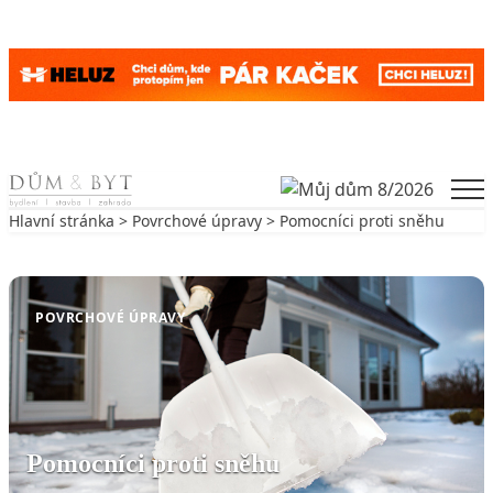
Skip to content
Men
Hlavní stránka
>
Povrchové úpravy
> Pomocníci proti sněhu
Zpět na Povrchové úpravy
POVRCHOVÉ ÚPRAVY
Pomocníci proti sněhu