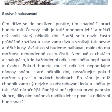
Správné načasování
Čím dříve se do odklízení pustíte, tím snadnější práci
budete mít. Čerstvý sníh je totiž mnohem lehčí a měkčí
než sníh starý několik dní. Starší sníh navíc často
průběžně roztává a zase zamrzává a vznikají tak pevné
a těžké kusy. Avšak co si budeme nalhávat, málokdo má
možnost dennodenně cesty čistit. Nemluvě o chatách
a chalupách, kde každodenní odklízení sněhu nepřipadá
v úvahu. Pokud budete muset odklízet nepoddajné
nánosy sněhu staré několik dní, nezačínejte pokud
možno s prací v brzkých hodinách. Po ránu je totiž
chodník zamrzlý nejvíce a odstraňování ledu a sněhu je
tak ještě náročnější. Raději si počkejte na první paprsky
slunce, díky nim sněhová nadílka lehce povolí a odklízení
bude snazší.