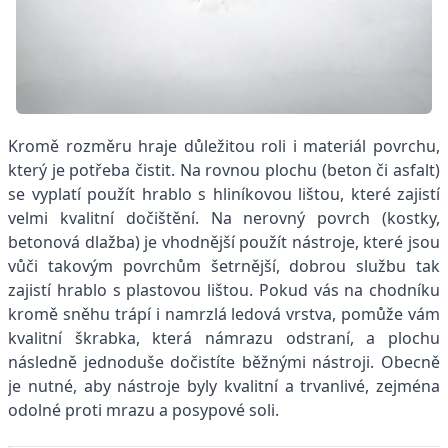
Kromě rozměru hraje důležitou roli i materiál povrchu,
který je potřeba čistit. Na rovnou plochu (beton či asfalt)
se vyplatí použít hrablo s hliníkovou lištou, které zajistí
velmi kvalitní dočištění. Na nerovný povrch (kostky,
betonová dlažba) je vhodnější použít nástroje, které jsou
vůči takovým povrchům šetrnější, dobrou službu tak
zajistí hrablo s plastovou lištou. Pokud vás na chodníku
kromě sněhu trápí i namrzlá ledová vrstva, pomůže vám
kvalitní škrabka, která námrazu odstraní, a plochu
následně jednoduše dočistíte běžnými nástroji. Obecně
je nutné, aby nástroje byly kvalitní a trvanlivé, zejména
odolné proti mrazu a posypové soli.