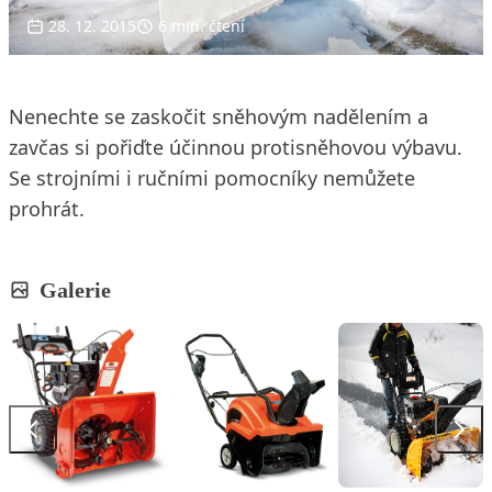
28. 12. 2015
6 min. čtení
Nenechte se zaskočit sněhovým nadělením a
zavčas si pořiďte účinnou protisněhovou výbavu.
Se strojními i ručními pomocníky nemůžete
prohrát.
Galerie