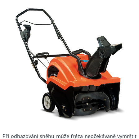
Při odhazování sněhu může fréza neočekávaně vymrštit