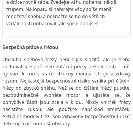
a držte rovně záda. Zvedejte váhu nohama, nikoli
trupem. Na lopatu si nabírejte vždy spíše menší
množství sněhu a nesnažte se ho do větších
vzdálenosti odhazovat, ale spíše odnášet.
Bezpečná práce s frézou
Obsluha sněhové frézy není nijak složitá, ale je třeba
zachovat alespoň elementární prvky bezpečnosti – měl
by vám k tomu stačit stručný manuál stroje a zdravý
rozum. Nejčastější bezpečnostní riziko vzniká při čištění
frézy od zbytků sněhu. Než se do čištění frézy pustíte,
bezpodmínečně vypněte motor a ujistěte se, že
pohyblivé části jsou zcela v klidu. Nikdy vnitřek frézy
nečistěte rukou, ale použijte například smetáček.
Aktuální modely fréz jsou vybaveny bezpečnostní funkcí
detekující přítomnost obsluhy.