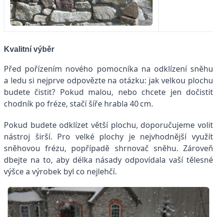
Kvalitní výběr
Před pořízením nového pomocníka na odklízení sněhu
a ledu si nejprve odpovězte na otázku: jak velkou plochu
budete čistit? Pokud malou, nebo chcete jen dočistit
chodník po fréze, stačí šíře hrabla 40 cm.
Pokud budete odklízet větší plochu, doporučujeme volit
nástroj širší. Pro velké plochy je nejvhodnější využít
sněhovou frézu, popřípadě shrnovač sněhu. Zároveň
dbejte na to, aby délka násady odpovídala vaší tělesné
výšce a výrobek byl co nejlehčí.