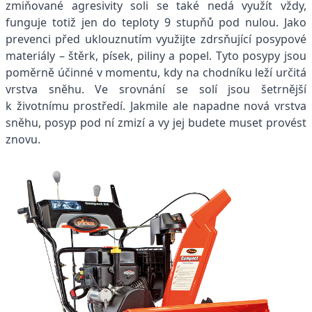
zmiňované agresivity soli se také nedá využít vždy,
funguje totiž jen do teploty 9 stupňů pod nulou. Jako
prevenci před uklouznutím využijte zdrsňující posypové
materiály – štěrk, písek, piliny a popel. Tyto posypy jsou
poměrně účinné v momentu, kdy na chodníku leží určitá
vrstva sněhu. Ve srovnání se solí jsou šetrnější
k životnímu prostředí. Jakmile ale napadne nová vrstva
sněhu, posyp pod ní zmizí a vy jej budete muset provést
znovu.