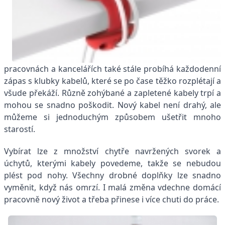
pracovnách a kancelářích také stále probíhá každodenní
zápas s klubky kabelů, které se po čase těžko rozplétají a
všude překáží. Různě zohýbané a zapletené kabely trpí a
mohou se snadno poškodit. Nový kabel není drahý, ale
můžeme si jednoduchým způsobem ušetřit mnoho
starostí.
Vybírat lze z množství chytře navržených svorek a
úchytů, kterými kabely povedeme, takže se nebudou
plést pod nohy. Všechny drobné doplňky lze snadno
vyměnit, když nás omrzí. I malá změna vdechne domácí
pracovně nový život a třeba přinese i více chuti do práce.