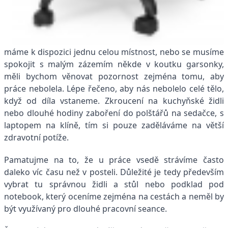
máme k dispozici jednu celou místnost, nebo se musíme
spokojit s malým zázemím někde v koutku garsonky,
měli bychom věnovat pozornost zejména tomu, aby
práce nebolela. Lépe řečeno, aby nás nebolelo celé tělo,
když od díla vstaneme. Zkroucení na kuchyňské židli
nebo dlouhé hodiny zaboření do polštářů na sedačce, s
laptopem na klíně, tím si pouze zaděláváme na větší
zdravotní potíže.
Pamatujme na to, že u práce vsedě strávíme často
daleko víc času než v posteli. Důležité je tedy především
vybrat tu správnou židli a stůl nebo podklad pod
notebook, který oceníme zejména na cestách a neměl by
být využívaný pro dlouhé pracovní seance.