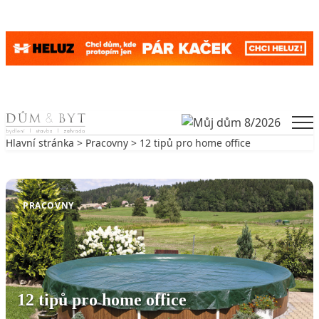
Skip to content
Men
Hlavní stránka
>
Pracovny
> 12 tipů pro home office
Zpět na Pracovny
PRACOVNY
12 tipů pro home office