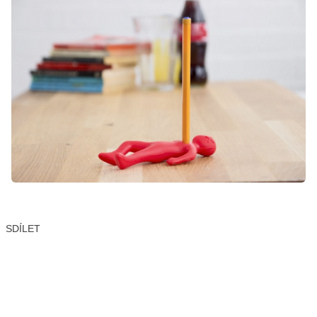
SDÍLET
Facebook
X
LinkedIn
Email